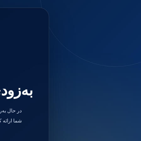
جستجو
منو
دسته بندی ها
فیکسچر
ابوتمنت
Impression Coping
Smart Builder
kits
Others
صفحه اصلی
دندانپزشکی
ترمیمی و زیبایی
به‌زود
مواد ترمیمی
آمالگام
کامپوزیت
کامپوزیت فلو
در حال به‌
اسید اچ
باندینگ
شما ارائه 
بیس و لاینر
بلیچینگ
انواع سمان و گلاس آینومر