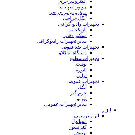
الکتروسرجری
موتور ایمپلنت
میکروموتور جراحی
آنگل جراحی
تجهیزات رادیو گرافی
تاریکخانه
اسکنر دهانی
سایر تجهیزات رادیوگرافی
تجهیزات ضدعفونی
دستگاه اتوکلاو
تجهیزات مطب
یونیت
تابوره
ترالی
تجهیزات عمومی
آنگل
جرم گیر
توربین
سایر تجهیزات عمومی
ابزار
ابزار ترمیمی
اسپاتول
کندانسور
برنیشر