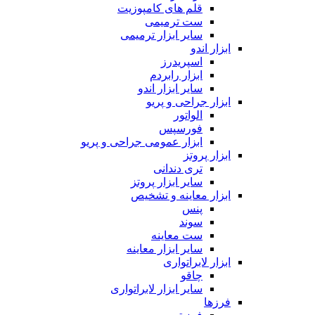
قلم های کامپوزیت
ست ترمیمی
سایر ابزار ترمیمی
ابزار اندو
اسپریدرز
ابزار رابردم
سایر ابزار اندو
ابزار جراحی و پریو
الواتور
فورسپس
ابزار عمومی جراحی و پریو
ابزار پروتز
تری دندانی
سایر ابزار پروتز
ابزار معاینه و تشخیص
پنس
سوند
ست معاینه
سایر ابزار معاینه
ابزار لابراتواری
چاقو
سایر ابزار لابراتواری
فرزها