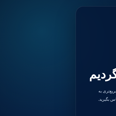
گردیم
یع‌تری به
س بگیرید.