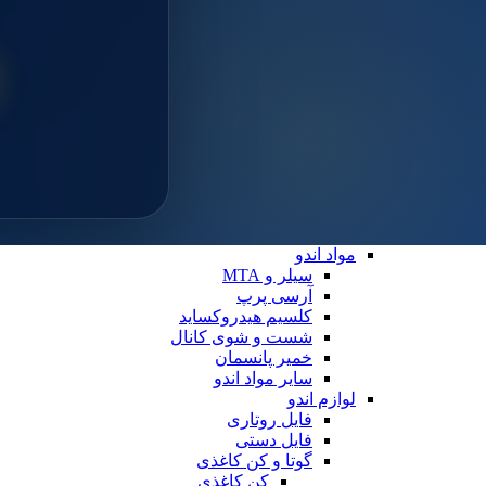
سایلن
مواد ترمیمی عمومی
خمیر پالیش
لوازم ترمیمی
دیسک پرداخت
دهان بازکن
فایبرپست
سایر لوازم ترمیمی
نوار ماتریس
کاپ و مولت پرداخت
نوار پرداخت
اندو
مواد اندو
سیلر و MTA
آرسی پرپ
کلسیم هیدروکساید
شست و شوی کانال
خمیر پانسمان
سایر مواد اندو
لوازم اندو
فایل روتاری
فایل دستی
گوتا و کن کاغذی
کن کاغذی