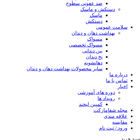
ضد عفونی سطوح
دستکش و ماسک
ماسک
دستکش
سلامت عمومی
بهداشت دهان و دندان
مسواک
مسواک تخصصی
بین دندانی
نخ دندان
دهانشویه
سایر محصولات بهداشت دهان و دندان
درباره ما
تماس با ما
اخبار
دوره های آموزشی
رویداد ها
کمپین لبخند
مجله شفامارکت
علاقه مندی
مقایسه
ورود / ثبت نام
سبد خرید