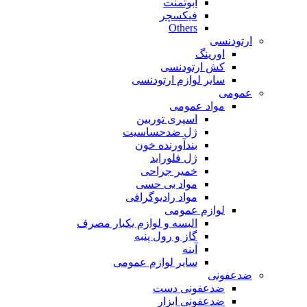
ابوتمنت
فیکسچر
Others
ارتودنسی
اورینگ
کش ارتودنسی
سایر لوازم ارتودنسی
عمومی
مواد عمومی
اسپری توربین
ژل ضدحساسیت
بندآورنده خون
ژل فلوراید
خمیر جراحی
مواد بی حسی
مواد رادیوگرافی
لوازم عمومی
البسه و لوازم یکبار مصرف
گاز و رول پنبه
آینه
سایر لوازم عمومی
ضدعفونی
ضدعفونی دست
ضدعفونی ابزار