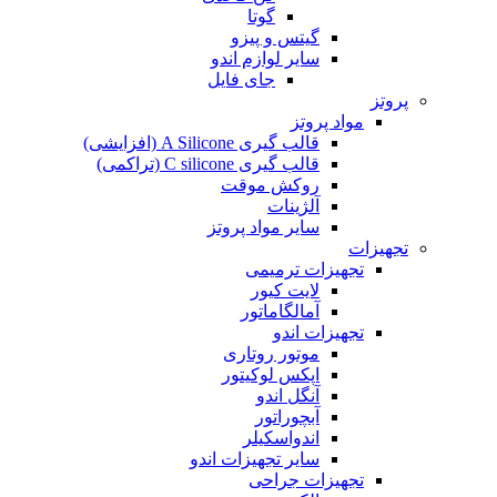
گوتا
گیتس و پیزو
سایر لوازم اندو
جای فایل
پروتز
مواد پروتز
قالب گیری A Silicone (افزایشی)
قالب گیری C silicone (تراکمی)
روکش موقت
آلژینات
سایر مواد پروتز
تجهیزات
تجهیزات ترمیمی
لایت کیور
آمالگاماتور
تجهیزات اندو
موتور روتاری
اپکس لوکیتور
آنگل اندو
آبچوراتور
اندواسکیلر
سایر تجهیزات اندو
تجهیزات جراحی