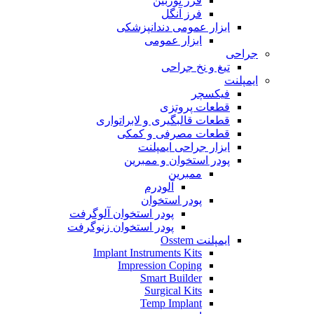
فرز توربین
فرز آنگل
ابزار عمومی دندانپزشکی
ابزار عمومی
جراحی
تیغ و نخ جراحی
ایمپلنت
فیکسچر
قطعات پروتزی
قطعات قالبگیری و لابراتواری
قطعات مصرفی و کمکی
ابزار جراحی ایمپلنت
پودر استخوان و ممبرین
ممبرین
آلودرم
پودر استخوان
پودر استخوان آلوگرفت
پودر استخوان زنوگرفت
ایمپلنت Osstem
Implant Instruments Kits
Impression Coping
Smart Builder
Surgical Kits
Temp Implant