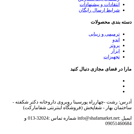
انتقادات و پیشنهادات
شرایط ارسال رایگان
دسته بندی محصولات
ترمیمی و زیبایی
اندو
پروتز
ابزار
تجهیزات
مارا در فضای مجازی دنبال کنید
آدرس: رشت -چهارراه پورسینا روبروی داروخانه دکتر شکفته -
ساختمان بهار - شفاپخش (فروشگاه اینترنتی شفامارکت)
ایمیل :info@shafamarket.net شماره تماس :32024-013 و
09051460684