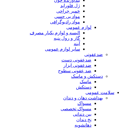
بندآورنده خون
ژل فلوراید
خمیر جراحی
مواد بی حسی
مواد رادیوگرافی
لوازم عمومی
البسه و لوازم یکبار مصرف
گاز و رول پنبه
آینه
سایر لوازم عمومی
ضدعفونی
ضدعفونی دست
ضدعفونی ابزار
ضد عفونی سطوح
دستکش و ماسک
ماسک
دستکش
سلامت عمومی
بهداشت دهان و دندان
مسواک
مسواک تخصصی
بین دندانی
نخ دندان
دهانشویه