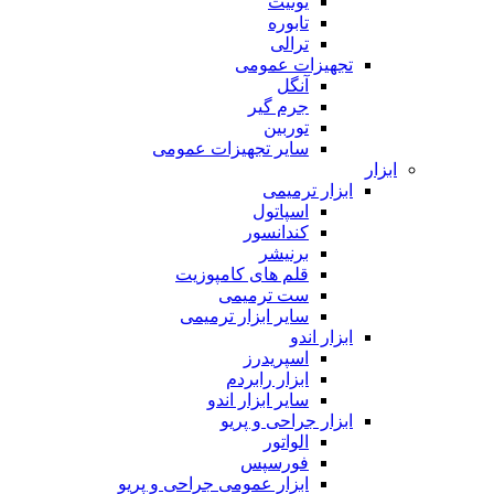
یونیت
تابوره
ترالی
تجهیزات عمومی
آنگل
جرم گیر
توربین
سایر تجهیزات عمومی
ابزار
ابزار ترمیمی
اسپاتول
کندانسور
برنیشر
قلم های کامپوزیت
ست ترمیمی
سایر ابزار ترمیمی
ابزار اندو
اسپریدرز
ابزار رابردم
سایر ابزار اندو
ابزار جراحی و پریو
الواتور
فورسپس
ابزار عمومی جراحی و پریو