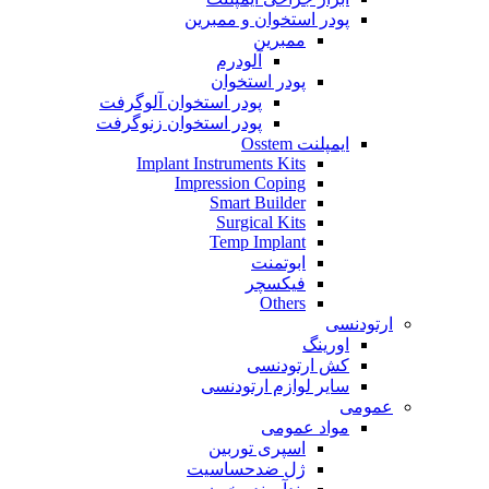
پودر استخوان و ممبرین
ممبرین
آلودرم
پودر استخوان
پودر استخوان آلوگرفت
پودر استخوان زنوگرفت
ایمپلنت Osstem
Implant Instruments Kits
Impression Coping
Smart Builder
Surgical Kits
Temp Implant
ابوتمنت
فیکسچر
Others
ارتودنسی
اورینگ
کش ارتودنسی
سایر لوازم ارتودنسی
عمومی
مواد عمومی
اسپری توربین
ژل ضدحساسیت