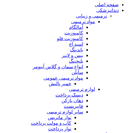
صفحه اصلی
دندانپزشکی
ترمیمی و زیبایی
مواد ترمیمی
آمالگام
کامپوزیت
کامپوزیت فلو
اسید اچ
باندینگ
بیس و لاینر
بلیچینگ
انواع سمان و گلاس آینومر
سایلن
مواد ترمیمی عمومی
خمیر پالیش
لوازم ترمیمی
دیسک پرداخت
دهان بازکن
فایبرپست
سایر لوازم ترمیمی
نوار ماتریس
کاپ و مولت پرداخت
نوار پرداخت