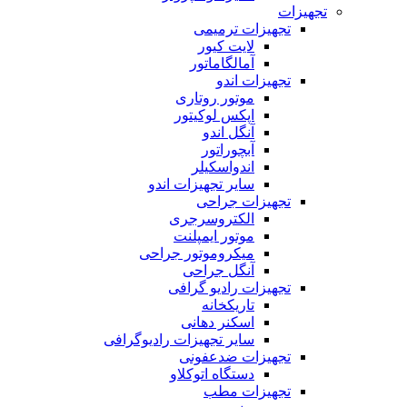
تجهیزات
تجهیزات ترمیمی
لایت کیور
آمالگاماتور
تجهیزات اندو
موتور روتاری
اپکس لوکیتور
آنگل اندو
آبچوراتور
اندواسکیلر
سایر تجهیزات اندو
تجهیزات جراحی
الکتروسرجری
موتور ایمپلنت
میکروموتور جراحی
آنگل جراحی
تجهیزات رادیو گرافی
تاریکخانه
اسکنر دهانی
سایر تجهیزات رادیوگرافی
تجهیزات ضدعفونی
دستگاه اتوکلاو
تجهیزات مطب