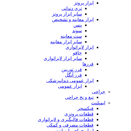
ابزار پروتز
تری دندانی
سایر ابزار پروتز
ابزار معاینه و تشخیص
پنس
سوند
ست معاینه
سایر ابزار معاینه
ابزار لابراتواری
چاقو
سایر ابزار لابراتواری
فرزها
فرز توربین
فرز آنگل
ابزار عمومی دندانپزشکی
ابزار عمومی
جراحی
تیغ و نخ جراحی
ایمپلنت
فیکسچر
قطعات پروتزی
قطعات قالبگیری و لابراتواری
قطعات مصرفی و کمکی
ابزار جراحی ایمپلنت