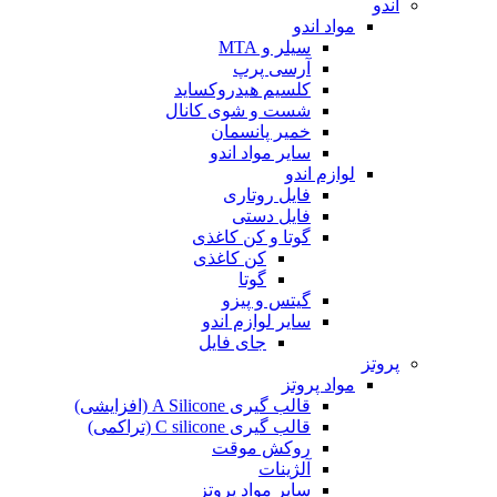
اندو
مواد اندو
سیلر و MTA
آرسی پرپ
کلسیم هیدروکساید
شست و شوی کانال
خمیر پانسمان
سایر مواد اندو
لوازم اندو
فایل روتاری
فایل دستی
گوتا و کن کاغذی
کن کاغذی
گوتا
گیتس و پیزو
سایر لوازم اندو
جای فایل
پروتز
مواد پروتز
قالب گیری A Silicone (افزایشی)
قالب گیری C silicone (تراکمی)
روکش موقت
آلژینات
سایر مواد پروتز