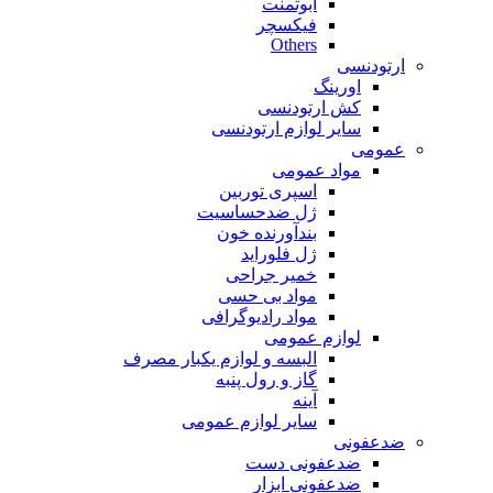
ابوتمنت
فیکسچر
Others
ارتودنسی
اورینگ
کش ارتودنسی
سایر لوازم ارتودنسی
عمومی
مواد عمومی
اسپری توربین
ژل ضدحساسیت
بندآورنده خون
ژل فلوراید
خمیر جراحی
مواد بی حسی
مواد رادیوگرافی
لوازم عمومی
البسه و لوازم یکبار مصرف
گاز و رول پنبه
آینه
سایر لوازم عمومی
ضدعفونی
ضدعفونی دست
ضدعفونی ابزار