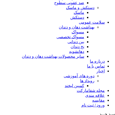
ضد عفونی سطوح
دستکش و ماسک
ماسک
دستکش
سلامت عمومی
بهداشت دهان و دندان
مسواک
مسواک تخصصی
بین دندانی
نخ دندان
دهانشویه
سایر محصولات بهداشت دهان و دندان
درباره ما
تماس با ما
اخبار
دوره های آموزشی
رویداد ها
کمپین لبخند
مجله شفامارکت
علاقه مندی
مقایسه
ورود / ثبت نام
سبد خرید