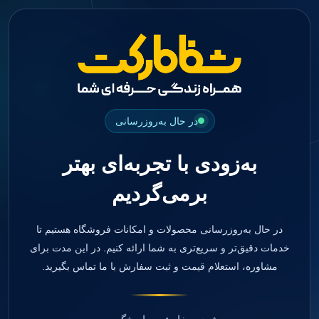
جستجو
منو
دسته بندی ها
فیکسچر
ابوتمنت
Impression Coping
Smart Builder
در حال به‌روزرسانی
kits
Others
به‌زودی با تجربه‌ای بهتر
صفحه اصلی
دندانپزشکی
برمی‌گردیم
ترمیمی و زیبایی
مواد ترمیمی
آمالگام
کامپوزیت
در حال به‌روزرسانی محصولات و امکانات فروشگاه هستیم تا
کامپوزیت فلو
خدمات دقیق‌تر و سریع‌تری به شما ارائه کنیم. در این مدت برای
اسید اچ
مشاوره، استعلام قیمت و ثبت سفارش با ما تماس بگیرید.
باندینگ
بیس و لاینر
بلیچینگ
انواع سمان و گلاس آینومر