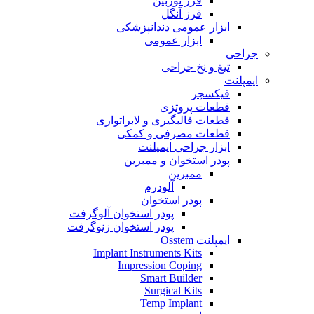
فرز توربین
فرز آنگل
ابزار عمومی دندانپزشکی
ابزار عمومی
جراحی
تیغ و نخ جراحی
ایمپلنت
فیکسچر
قطعات پروتزی
قطعات قالبگیری و لابراتواری
قطعات مصرفی و کمکی
ابزار جراحی ایمپلنت
پودر استخوان و ممبرین
ممبرین
آلودرم
پودر استخوان
پودر استخوان آلوگرفت
پودر استخوان زنوگرفت
ایمپلنت Osstem
Implant Instruments Kits
Impression Coping
Smart Builder
Surgical Kits
Temp Implant