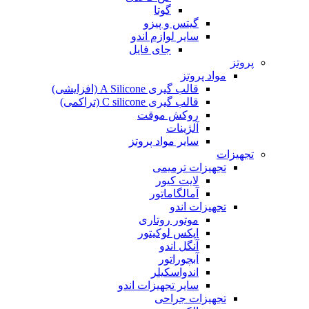
گوتا
گیتس و پیزو
سایر لوازم اندو
جای فایل
پروتز
مواد پروتز
قالب گیری A Silicone (افزایشی)
قالب گیری C silicone (تراکمی)
روکش موقت
آلژینات
سایر مواد پروتز
تجهیزات
تجهیزات ترمیمی
لایت کیور
آمالگاماتور
تجهیزات اندو
موتور روتاری
اپکس لوکیتور
آنگل اندو
آبچوراتور
اندواسکیلر
سایر تجهیزات اندو
تجهیزات جراحی