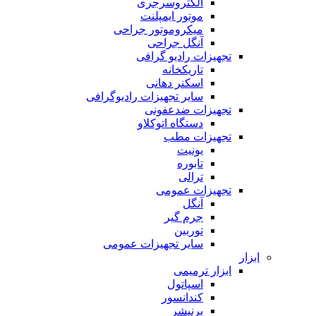
الکتروسرجری
موتور ایمپلنت
میکروموتور جراحی
آنگل جراحی
تجهیزات رادیو گرافی
تاریکخانه
اسکنر دهانی
سایر تجهیزات رادیوگرافی
تجهیزات ضدعفونی
دستگاه اتوکلاو
تجهیزات مطب
یونیت
تابوره
ترالی
تجهیزات عمومی
آنگل
جرم گیر
توربین
سایر تجهیزات عمومی
ابزار
ابزار ترمیمی
اسپاتول
کندانسور
برنیشر