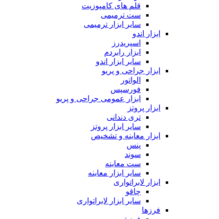
قلم های کامپوزیت
ست ترمیمی
سایر ابزار ترمیمی
ابزار اندو
اسپریدرز
ابزار رابردم
سایر ابزار اندو
ابزار جراحی و پریو
الواتور
فورسپس
ابزار عمومی جراحی و پریو
ابزار پروتز
تری دندانی
سایر ابزار پروتز
ابزار معاینه و تشخیص
پنس
سوند
ست معاینه
سایر ابزار معاینه
ابزار لابراتواری
چاقو
سایر ابزار لابراتواری
فرزها