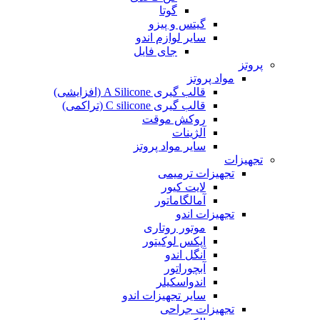
گوتا
گیتس و پیزو
سایر لوازم اندو
جای فایل
پروتز
مواد پروتز
قالب گیری A Silicone (افزایشی)
قالب گیری C silicone (تراکمی)
روکش موقت
آلژینات
سایر مواد پروتز
تجهیزات
تجهیزات ترمیمی
لایت کیور
آمالگاماتور
تجهیزات اندو
موتور روتاری
اپکس لوکیتور
آنگل اندو
آبچوراتور
اندواسکیلر
سایر تجهیزات اندو
تجهیزات جراحی