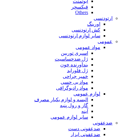
ابوتمنت
فیکسچر
Others
ارتودنسی
اورینگ
کش ارتودنسی
سایر لوازم ارتودنسی
عمومی
مواد عمومی
اسپری توربین
ژل ضدحساسیت
بندآورنده خون
ژل فلوراید
خمیر جراحی
مواد بی حسی
مواد رادیوگرافی
لوازم عمومی
البسه و لوازم یکبار مصرف
گاز و رول پنبه
آینه
سایر لوازم عمومی
ضدعفونی
ضدعفونی دست
ضدعفونی ابزار