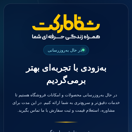
جستجو
منو
دسته بندی ها
فیکسچر
ابوتمنت
Impression Coping
Smart Builder
در حال به‌روزرسانی
kits
Others
به‌زودی با تجربه‌ای بهتر
صفحه اصلی
دندانپزشکی
برمی‌گردیم
ترمیمی و زیبایی
مواد ترمیمی
آمالگام
کامپوزیت
در حال به‌روزرسانی محصولات و امکانات فروشگاه هستیم تا
کامپوزیت فلو
خدمات دقیق‌تر و سریع‌تری به شما ارائه کنیم. در این مدت برای
اسید اچ
مشاوره، استعلام قیمت و ثبت سفارش با ما تماس بگیرید.
باندینگ
بیس و لاینر
بلیچینگ
انواع سمان و گلاس آینومر