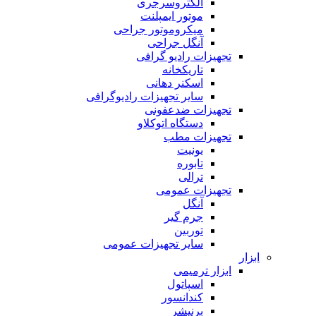
الکتروسرجری
موتور ایمپلنت
میکروموتور جراحی
آنگل جراحی
تجهیزات رادیو گرافی
تاریکخانه
اسکنر دهانی
سایر تجهیزات رادیوگرافی
تجهیزات ضدعفونی
دستگاه اتوکلاو
تجهیزات مطب
یونیت
تابوره
ترالی
تجهیزات عمومی
آنگل
جرم گیر
توربین
سایر تجهیزات عمومی
ابزار
ابزار ترمیمی
اسپاتول
کندانسور
برنیشر