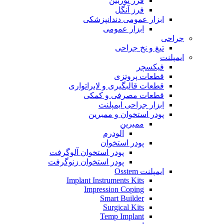
فرز توربین
فرز آنگل
ابزار عمومی دندانپزشکی
ابزار عمومی
جراحی
تیغ و نخ جراحی
ایمپلنت
فیکسچر
قطعات پروتزی
قطعات قالبگیری و لابراتواری
قطعات مصرفی و کمکی
ابزار جراحی ایمپلنت
پودر استخوان و ممبرین
ممبرین
آلودرم
پودر استخوان
پودر استخوان آلوگرفت
پودر استخوان زنوگرفت
ایمپلنت Osstem
Implant Instruments Kits
Impression Coping
Smart Builder
Surgical Kits
Temp Implant