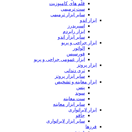
قلم های کامپوزیت
ست ترمیمی
سایر ابزار ترمیمی
ابزار اندو
اسپریدرز
ابزار رابردم
سایر ابزار اندو
ابزار جراحی و پریو
الواتور
فورسپس
ابزار عمومی جراحی و پریو
ابزار پروتز
تری دندانی
سایر ابزار پروتز
ابزار معاینه و تشخیص
پنس
سوند
ست معاینه
سایر ابزار معاینه
ابزار لابراتواری
چاقو
سایر ابزار لابراتواری
فرزها