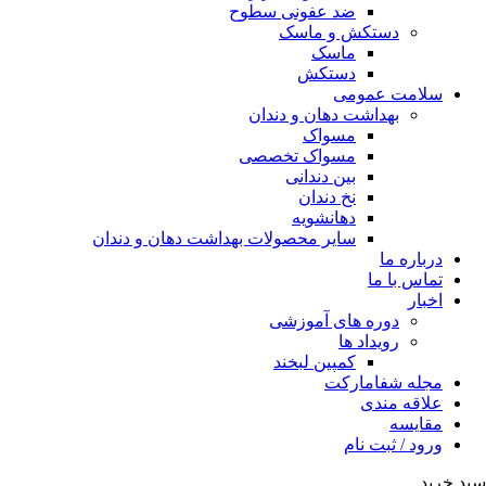
ضد عفونی سطوح
دستکش و ماسک
ماسک
دستکش
سلامت عمومی
بهداشت دهان و دندان
مسواک
مسواک تخصصی
بین دندانی
نخ دندان
دهانشویه
سایر محصولات بهداشت دهان و دندان
درباره ما
تماس با ما
اخبار
دوره های آموزشی
رویداد ها
کمپین لبخند
مجله شفامارکت
علاقه مندی
مقایسه
ورود / ثبت نام
سبد خرید