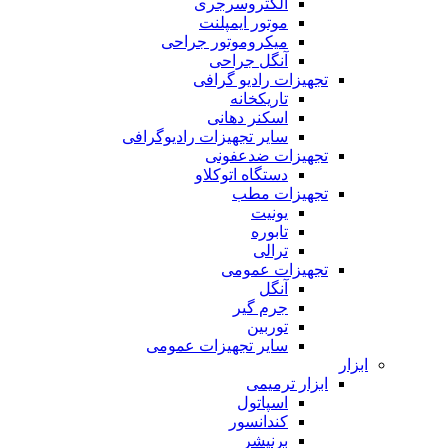
الکتروسرجری
موتور ایمپلنت
میکروموتور جراحی
آنگل جراحی
تجهیزات رادیو گرافی
تاریکخانه
اسکنر دهانی
سایر تجهیزات رادیوگرافی
تجهیزات ضدعفونی
دستگاه اتوکلاو
تجهیزات مطب
یونیت
تابوره
ترالی
تجهیزات عمومی
آنگل
جرم گیر
توربین
سایر تجهیزات عمومی
ابزار
ابزار ترمیمی
اسپاتول
کندانسور
برنیشر