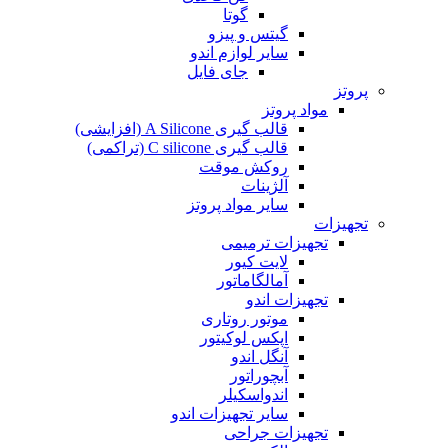
گوتا
گیتس و پیزو
سایر لوازم اندو
جای فایل
پروتز
مواد پروتز
قالب گیری A Silicone (افزایشی)
قالب گیری C silicone (تراکمی)
روکش موقت
آلژینات
سایر مواد پروتز
تجهیزات
تجهیزات ترمیمی
لایت کیور
آمالگاماتور
تجهیزات اندو
موتور روتاری
اپکس لوکیتور
آنگل اندو
آبچوراتور
اندواسکیلر
سایر تجهیزات اندو
تجهیزات جراحی