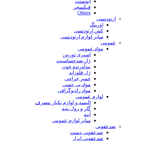
ابوتمنت
فیکسچر
Others
ارتودنسی
اورینگ
کش ارتودنسی
سایر لوازم ارتودنسی
عمومی
مواد عمومی
اسپری توربین
ژل ضدحساسیت
بندآورنده خون
ژل فلوراید
خمیر جراحی
مواد بی حسی
مواد رادیوگرافی
لوازم عمومی
البسه و لوازم یکبار مصرف
گاز و رول پنبه
آینه
سایر لوازم عمومی
ضدعفونی
ضدعفونی دست
ضدعفونی ابزار