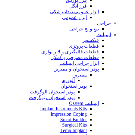
فرز توربین
فرز آنگل
ابزار عمومی دندانپزشکی
ابزار عمومی
جراحی
تیغ و نخ جراحی
ایمپلنت
فیکسچر
قطعات پروتزی
قطعات قالبگیری و لابراتواری
قطعات مصرفی و کمکی
ابزار جراحی ایمپلنت
پودر استخوان و ممبرین
ممبرین
آلودرم
پودر استخوان
پودر استخوان آلوگرفت
پودر استخوان زنوگرفت
ایمپلنت Osstem
Implant Instruments Kits
Impression Coping
Smart Builder
Surgical Kits
Temp Implant