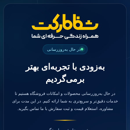
جستجو
منو
دسته بندی ها
فیکسچر
ابوتمنت
Impression Coping
Smart Builder
در حال به‌روزرسانی
kits
Others
به‌زودی با تجربه‌ای بهتر
صفحه اصلی
دندانپزشکی
برمی‌گردیم
ترمیمی و زیبایی
مواد ترمیمی
آمالگام
کامپوزیت
در حال به‌روزرسانی محصولات و امکانات فروشگاه هستیم تا
کامپوزیت فلو
خدمات دقیق‌تر و سریع‌تری به شما ارائه کنیم. در این مدت برای
اسید اچ
مشاوره، استعلام قیمت و ثبت سفارش با ما تماس بگیرید.
باندینگ
بیس و لاینر
بلیچینگ
انواع سمان و گلاس آینومر