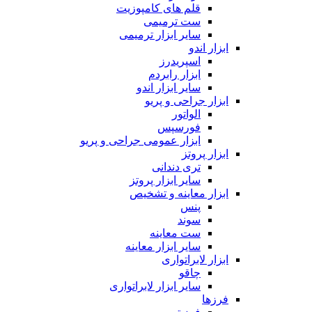
قلم های کامپوزیت
ست ترمیمی
سایر ابزار ترمیمی
ابزار اندو
اسپریدرز
ابزار رابردم
سایر ابزار اندو
ابزار جراحی و پریو
الواتور
فورسپس
ابزار عمومی جراحی و پریو
ابزار پروتز
تری دندانی
سایر ابزار پروتز
ابزار معاینه و تشخیص
پنس
سوند
ست معاینه
سایر ابزار معاینه
ابزار لابراتواری
چاقو
سایر ابزار لابراتواری
فرزها