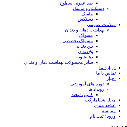
ضد عفونی سطوح
دستکش و ماسک
ماسک
دستکش
سلامت عمومی
بهداشت دهان و دندان
مسواک
مسواک تخصصی
بین دندانی
نخ دندان
دهانشویه
سایر محصولات بهداشت دهان و دندان
درباره ما
تماس با ما
اخبار
دوره های آموزشی
رویداد ها
کمپین لبخند
مجله شفامارکت
علاقه مندی
مقایسه
ورود / ثبت نام
سبد خرید