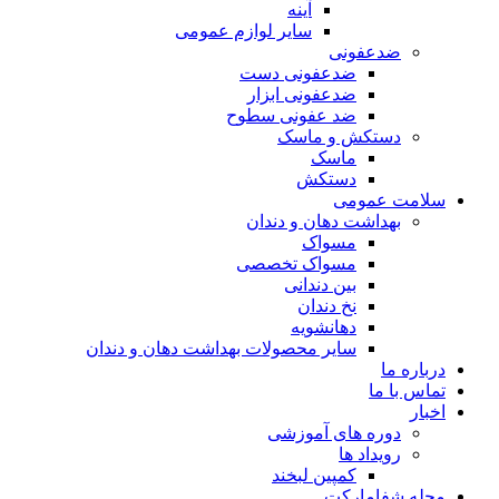
آینه
سایر لوازم عمومی
ضدعفونی
ضدعفونی دست
ضدعفونی ابزار
ضد عفونی سطوح
دستکش و ماسک
ماسک
دستکش
سلامت عمومی
بهداشت دهان و دندان
مسواک
مسواک تخصصی
بین دندانی
نخ دندان
دهانشویه
سایر محصولات بهداشت دهان و دندان
درباره ما
تماس با ما
اخبار
دوره های آموزشی
رویداد ها
کمپین لبخند
مجله شفامارکت