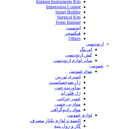
Implant Instruments Kits
Impression Coping
Smart Builder
Surgical Kits
Temp Implant
ابوتمنت
فیکسچر
Others
ارتودنسی
اورینگ
کش ارتودنسی
سایر لوازم ارتودنسی
عمومی
مواد عمومی
اسپری توربین
ژل ضدحساسیت
بندآورنده خون
ژل فلوراید
خمیر جراحی
مواد بی حسی
مواد رادیوگرافی
لوازم عمومی
البسه و لوازم یکبار مصرف
گاز و رول پنبه