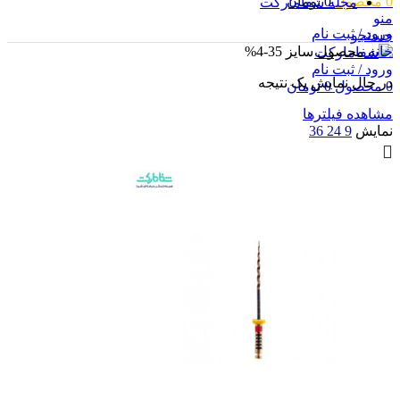
0
محصول
0
تومان
مجله شفامارکت
منو
ورود / ثبت نام
جستجو
خانه
محصول سایز
35-4%
ورود / ثبت نام
در حال نمایش یک نتیجه
0
محصول
0
تومان
مشاهده فیلترها
نمایش
9
24
36