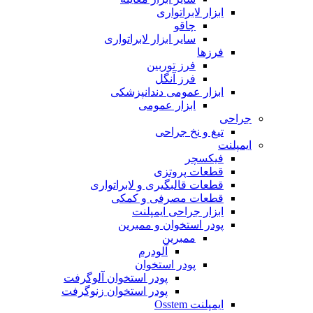
ابزار لابراتواری
چاقو
سایر ابزار لابراتواری
فرزها
فرز توربین
فرز آنگل
ابزار عمومی دندانپزشکی
ابزار عمومی
جراحی
تیغ و نخ جراحی
ایمپلنت
فیکسچر
قطعات پروتزی
قطعات قالبگیری و لابراتواری
قطعات مصرفی و کمکی
ابزار جراحی ایمپلنت
پودر استخوان و ممبرین
ممبرین
آلودرم
پودر استخوان
پودر استخوان آلوگرفت
پودر استخوان زنوگرفت
ایمپلنت Osstem