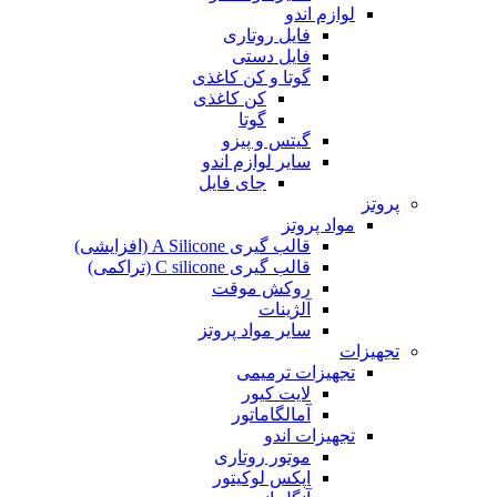
لوازم اندو
فایل روتاری
فایل دستی
گوتا و کن کاغذی
کن کاغذی
گوتا
گیتس و پیزو
سایر لوازم اندو
جای فایل
پروتز
مواد پروتز
قالب گیری A Silicone (افزایشی)
قالب گیری C silicone (تراکمی)
روکش موقت
آلژینات
سایر مواد پروتز
تجهیزات
تجهیزات ترمیمی
لایت کیور
آمالگاماتور
تجهیزات اندو
موتور روتاری
اپکس لوکیتور