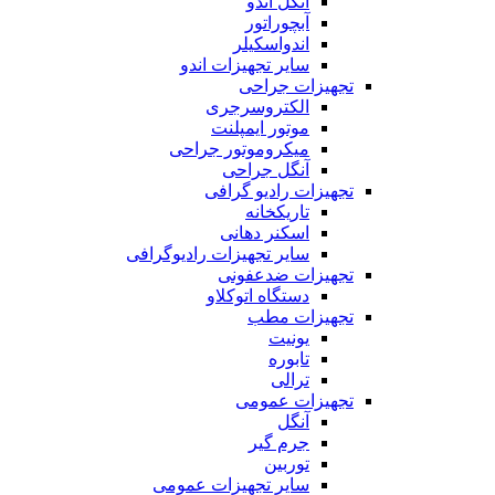
آنگل اندو
آبچوراتور
اندواسکیلر
سایر تجهیزات اندو
تجهیزات جراحی
الکتروسرجری
موتور ایمپلنت
میکروموتور جراحی
آنگل جراحی
تجهیزات رادیو گرافی
تاریکخانه
اسکنر دهانی
سایر تجهیزات رادیوگرافی
تجهیزات ضدعفونی
دستگاه اتوکلاو
تجهیزات مطب
یونیت
تابوره
ترالی
تجهیزات عمومی
آنگل
جرم گیر
توربین
سایر تجهیزات عمومی