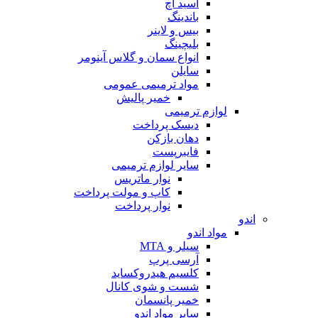
اسید اچ
باندینگ
بیس و لاینر
بلیچینگ
انواع سمان و گلاس آینومر
سایلن
مواد ترمیمی عمومی
خمیر پالیش
لوازم ترمیمی
دیسک پرداخت
دهان بازکن
فایبرپست
سایر لوازم ترمیمی
نوار ماتریس
کاپ و مولت پرداخت
نوار پرداخت
اندو
مواد اندو
سیلر و MTA
آرسی پرپ
کلسیم هیدروکساید
شست و شوی کانال
خمیر پانسمان
سایر مواد اندو