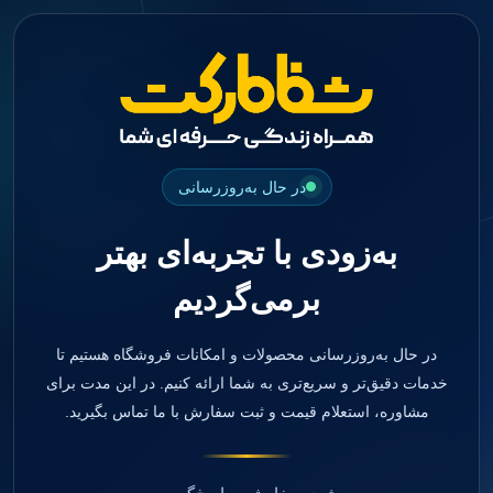
جستجو
منو
دسته بندی ها
فیکسچر
ابوتمنت
Impression Coping
Smart Builder
در حال به‌روزرسانی
kits
Others
به‌زودی با تجربه‌ای بهتر
صفحه اصلی
دندانپزشکی
برمی‌گردیم
ترمیمی و زیبایی
مواد ترمیمی
آمالگام
کامپوزیت
در حال به‌روزرسانی محصولات و امکانات فروشگاه هستیم تا
کامپوزیت فلو
خدمات دقیق‌تر و سریع‌تری به شما ارائه کنیم. در این مدت برای
اسید اچ
مشاوره، استعلام قیمت و ثبت سفارش با ما تماس بگیرید.
باندینگ
بیس و لاینر
بلیچینگ
انواع سمان و گلاس آینومر