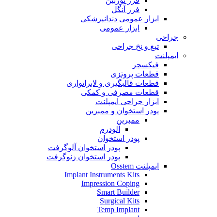
فرز توربین
فرز آنگل
ابزار عمومی دندانپزشکی
ابزار عمومی
جراحی
تیغ و نخ جراحی
ایمپلنت
فیکسچر
قطعات پروتزی
قطعات قالبگیری و لابراتواری
قطعات مصرفی و کمکی
ابزار جراحی ایمپلنت
پودر استخوان و ممبرین
ممبرین
آلودرم
پودر استخوان
پودر استخوان آلوگرفت
پودر استخوان زنوگرفت
ایمپلنت Osstem
Implant Instruments Kits
Impression Coping
Smart Builder
Surgical Kits
Temp Implant