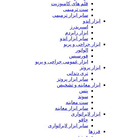
قلم های کامپوزیت
ست ترمیمی
سایر ابزار ترمیمی
ابزار اندو
اسپریدرز
ابزار رابردم
سایر ابزار اندو
ابزار جراحی و پریو
الواتور
فورسپس
ابزار عمومی جراحی و پریو
ابزار پروتز
تری دندانی
سایر ابزار پروتز
ابزار معاینه و تشخیص
پنس
سوند
ست معاینه
سایر ابزار معاینه
ابزار لابراتواری
چاقو
سایر ابزار لابراتواری
فرزها