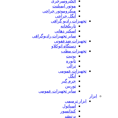
الکتروسرجری
موتور ایمپلنت
میکروموتور جراحی
آنگل جراحی
تجهیزات رادیو گرافی
تاریکخانه
اسکنر دهانی
سایر تجهیزات رادیوگرافی
تجهیزات ضدعفونی
دستگاه اتوکلاو
تجهیزات مطب
یونیت
تابوره
ترالی
تجهیزات عمومی
آنگل
جرم گیر
توربین
سایر تجهیزات عمومی
ابزار
ابزار ترمیمی
اسپاتول
کندانسور
برنیشر