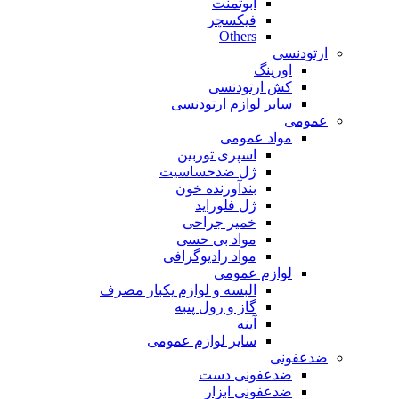
ابوتمنت
فیکسچر
Others
ارتودنسی
اورینگ
کش ارتودنسی
سایر لوازم ارتودنسی
عمومی
مواد عمومی
اسپری توربین
ژل ضدحساسیت
بندآورنده خون
ژل فلوراید
خمیر جراحی
مواد بی حسی
مواد رادیوگرافی
لوازم عمومی
البسه و لوازم یکبار مصرف
گاز و رول پنبه
آینه
سایر لوازم عمومی
ضدعفونی
ضدعفونی دست
ضدعفونی ابزار