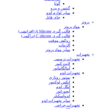
گوتا
گیتس و پیزو
سایر لوازم اندو
جای فایل
پروتز
مواد پروتز
قالب گیری A Silicone (افزایشی)
قالب گیری C silicone (تراکمی)
روکش موقت
آلژینات
سایر مواد پروتز
تجهیزات
تجهیزات ترمیمی
لایت کیور
آمالگاماتور
تجهیزات اندو
موتور روتاری
اپکس لوکیتور
آنگل اندو
آبچوراتور
اندواسکیلر
سایر تجهیزات اندو
تجهیزات جراحی