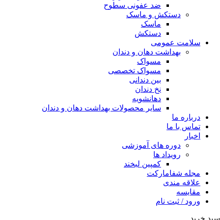
ضد عفونی سطوح
دستکش و ماسک
ماسک
دستکش
سلامت عمومی
بهداشت دهان و دندان
مسواک
مسواک تخصصی
بین دندانی
نخ دندان
دهانشویه
سایر محصولات بهداشت دهان و دندان
درباره ما
تماس با ما
اخبار
دوره های آموزشی
رویداد ها
کمپین لبخند
مجله شفامارکت
علاقه مندی
مقایسه
ورود / ثبت نام
سبد خرید