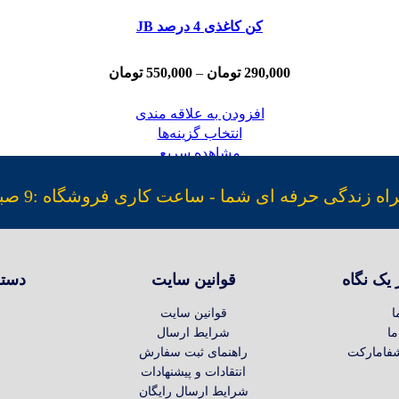
کن کاغذی 4 درصد JB
290,000
تومان
–
550,000
تومان
افزودن به علاقه مندی
انتخاب گزینه‌ها
مشاهده سریع
ندگی حرفه ای شما - ساعت کاری فروشگاه :9 صبح الی 17 عصر
یک نگاه
قوانین سایت
دسته
ا
قوانین سایت
ما
شرایط ارسال
فامارکت
راهنمای ثبت سفارش
انتقادات و پیشنهادات
شرایط ارسال رایگان