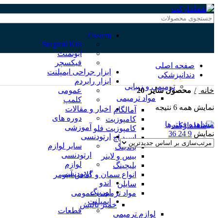
Osstem
Surgical Kits
ابوتمنت
فیکسچر
صفحه اصلی
ابزار جراحی ایمپلنت
دندانپزشکی
ابزار رابردم
ترمیمی و زیبایی
20
خانه
محصول سایز
عمومی
مواد ترمیمی
کلمپ
نمایش همه 6 نتیجه
اخبار و مقالات
آمالگام
دوره های
کامپوزیت
مشاهده فیلترها
آموزشی
کامپوزیت فلو
نمایش
9
24
36
ارتودنسی
اسید اچ
سایر لوازم
باندینگ
ارتودنسی
بیس و لاینر
لوازم
بلیچینگ
ارتودنسی
انواع سمان و گلاس آینومر
اندو
سایلن
اورینگ
مواد ترمیمی عمومی
ایمپلنت
خمیر پالیش
قطعات
لوازم ترمیمی