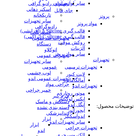
سایر لوازم اندو
تجهیزات رادیو گرافی
اسکنر دهانی
جای فایل
تاریکخانه
پروتز
سایر تجهیزات
مواد پروتز
رادیوگرافی
قالب گیری A Silicone (افزایشی)
فسفرپلیت
قالب گیری C silicone (تراکمی)
تجهیزات ضدعفونی
روکش موقت
دستگاه
آلژینات
اتوکلاو
سایر مواد پروتز
تجهیزات عمومی
تجهیزات
سایر تجهیزات
تجهیزات ترمیمی
عمومی
لوپ چشمی
لایت کیور
تجهیزات عمومی اندو
آمالگاماتور
جراحی مواد
تجهیزات اندو
خمیر جراحی
موتور روتاری
جرم گیر
اپکس لوکیتور
دستکش و ماسک
آنگل اندو
توضیحات محصول:
دسته بندی نشده
آبچوراتور
دندانپزشکی
اندواسکیلر
ابزار
سایر تجهیزات اندو
ابزار
تجهیزات جراحی
اندو
الکتروسرجری