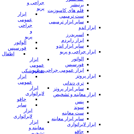
جراحی و
برنیشر
پریو
قلم های کامپوزیت
ابزار
ست ترمیمی
عمومی
سایر ابزار ترمیمی
جراحی
ابزار اندو
و
اسپریدرز
پریو
ابزار رابردم
الواتور
سایر ابزار اندو
فورسپس
ابزار جراحی و پریو
اطفال
الواتور
ابزار
فورسپس
عمومی
ابزار عمومی جراحی و پریو
دندانپزشکی
ابزار پروتز
ابزار
عمومی
تری دندانی
ابزار
سایر ابزار پروتز
لابراتواری
ابزار معاینه و تشخیص
چاقو
پنس
سایر
سوند
ابزار
ست معاینه
لابراتواری
سایر ابزار معاینه
ابزار
ابزار لابراتواری
معاینه و
چاقو
تشخیص