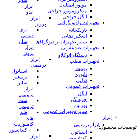
سایر
موتور ایمپلنت
ابزار
میکروموتور جراحی
اندو
آنگل جراحی
ابزار
تجهیزات رادیو گرافی
پروتز
تری
تاریکخانه
دندانی
اسکنر دهانی
سایر
سایر تجهیزات رادیوگرافی
ابزار
تجهیزات ضدعفونی
پروتز
دستگاه اتوکلاو
ابزار
تجهیزات مطب
ترمیمی
یونیت
اسپاتول
تابوره
برنیشر
ترالی
سایر
تجهیزات عمومی
ابزار
آنگل
ترمیمی
جرم گیر
ست
توربین
ترمیمی
سایر تجهیزات عمومی
قلم
ابزار
های
کامپوزیت
ابزار ترمیمی
توضیحات محصول:
کندانسور
اسپاتول
ابزار
کندانسور