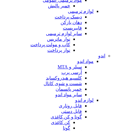
مواد ترمیمی عمومی
خمیر پالیش
لوازم ترمیمی
دیسک پرداخت
دهان بازکن
فایبرپست
سایر لوازم ترمیمی
نوار ماتریس
کاپ و مولت پرداخت
نوار پرداخت
اندو
مواد اندو
سیلر و MTA
آرسی پرپ
کلسیم هیدروکساید
شست و شوی کانال
خمیر پانسمان
سایر مواد اندو
لوازم اندو
فایل روتاری
فایل دستی
گوتا و کن کاغذی
کن کاغذی
گوتا