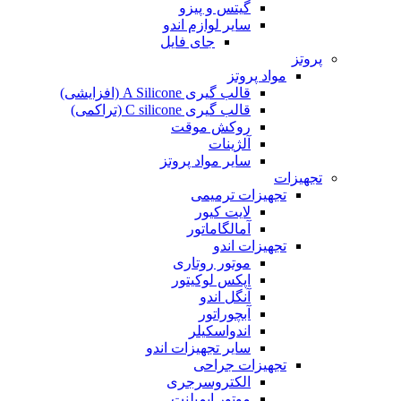
گیتس و پیزو
سایر لوازم اندو
جای فایل
پروتز
مواد پروتز
قالب گیری A Silicone (افزایشی)
قالب گیری C silicone (تراکمی)
روکش موقت
آلژینات
سایر مواد پروتز
تجهیزات
تجهیزات ترمیمی
لایت کیور
آمالگاماتور
تجهیزات اندو
موتور روتاری
اپکس لوکیتور
آنگل اندو
آبچوراتور
اندواسکیلر
سایر تجهیزات اندو
تجهیزات جراحی
الکتروسرجری
موتور ایمپلنت