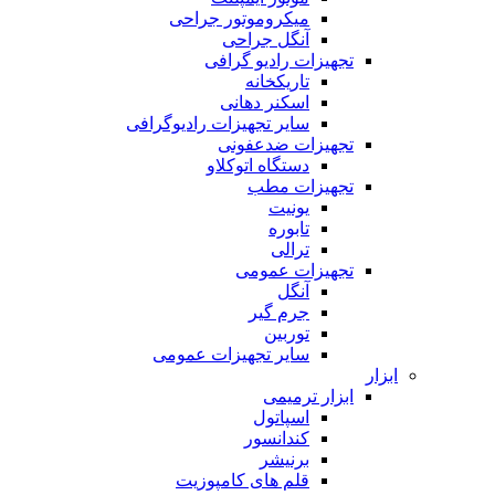
میکروموتور جراحی
آنگل جراحی
تجهیزات رادیو گرافی
تاریکخانه
اسکنر دهانی
سایر تجهیزات رادیوگرافی
تجهیزات ضدعفونی
دستگاه اتوکلاو
تجهیزات مطب
یونیت
تابوره
ترالی
تجهیزات عمومی
آنگل
جرم گیر
توربین
سایر تجهیزات عمومی
ابزار
ابزار ترمیمی
اسپاتول
کندانسور
برنیشر
قلم های کامپوزیت