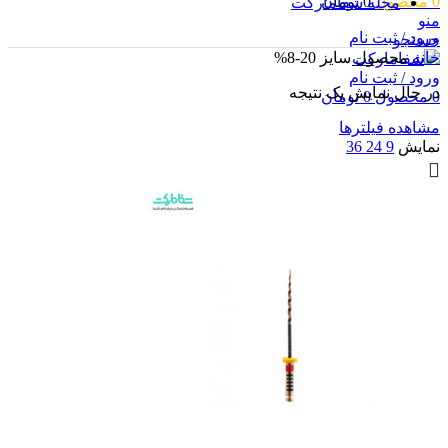
0
محصول
0
تومان
مجله شفامارکت
منو
ورود / ثبت نام
جستجو
خانه
محصول سایز
20-8%
ورود / ثبت نام
در حال نمایش یک نتیجه
0
محصول
0
تومان
مشاهده فیلترها
نمایش
9
24
36