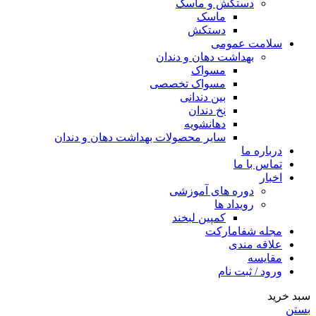
دستکش و ماسک
ماسک
دستکش
سلامت عمومی
بهداشت دهان و دندان
مسواک
مسواک تخصصی
بین دندانی
نخ دندان
دهانشویه
سایر محصولات بهداشت دهان و دندان
درباره ما
تماس با ما
اخبار
دوره های آموزشی
رویداد ها
کمپین لبخند
مجله شفامارکت
علاقه مندی
مقایسه
ورود / ثبت نام
سبد خرید
بستن