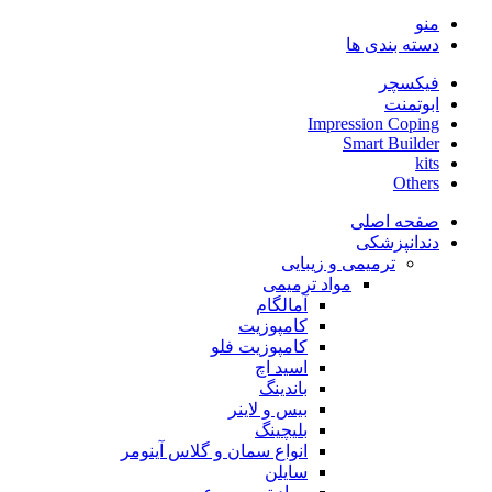
منو
دسته بندی ها
فیکسچر
ابوتمنت
Impression Coping
Smart Builder
kits
Others
صفحه اصلی
دندانپزشکی
ترمیمی و زیبایی
مواد ترمیمی
آمالگام
کامپوزیت
کامپوزیت فلو
اسید اچ
باندینگ
بیس و لاینر
بلیچینگ
انواع سمان و گلاس آینومر
سایلن