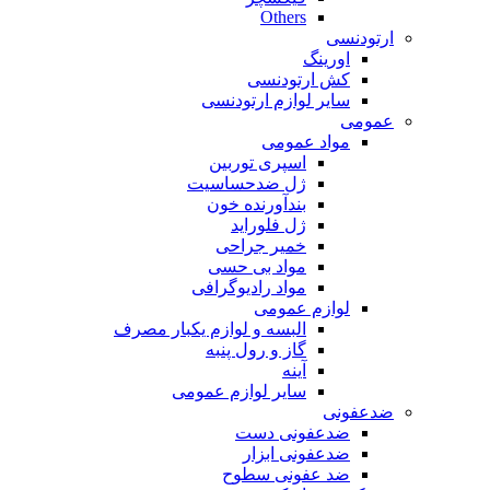
Others
ارتودنسی
اورینگ
کش ارتودنسی
سایر لوازم ارتودنسی
عمومی
مواد عمومی
اسپری توربین
ژل ضدحساسیت
بندآورنده خون
ژل فلوراید
خمیر جراحی
مواد بی حسی
مواد رادیوگرافی
لوازم عمومی
البسه و لوازم یکبار مصرف
گاز و رول پنبه
آینه
سایر لوازم عمومی
ضدعفونی
ضدعفونی دست
ضدعفونی ابزار
ضد عفونی سطوح