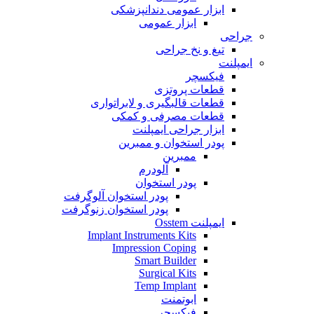
ابزار عمومی دندانپزشکی
ابزار عمومی
جراحی
تیغ و نخ جراحی
ایمپلنت
فیکسچر
قطعات پروتزی
قطعات قالبگیری و لابراتواری
قطعات مصرفی و کمکی
ابزار جراحی ایمپلنت
پودر استخوان و ممبرین
ممبرین
آلودرم
پودر استخوان
پودر استخوان آلوگرفت
پودر استخوان زنوگرفت
ایمپلنت Osstem
Implant Instruments Kits
Impression Coping
Smart Builder
Surgical Kits
Temp Implant
ابوتمنت
فیکسچر