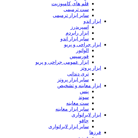
قلم های کامپوزیت
ست ترمیمی
سایر ابزار ترمیمی
ابزار اندو
اسپریدرز
ابزار رابردم
سایر ابزار اندو
ابزار جراحی و پریو
الواتور
فورسپس
ابزار عمومی جراحی و پریو
ابزار پروتز
تری دندانی
سایر ابزار پروتز
ابزار معاینه و تشخیص
پنس
سوند
ست معاینه
سایر ابزار معاینه
ابزار لابراتواری
چاقو
سایر ابزار لابراتواری
فرزها