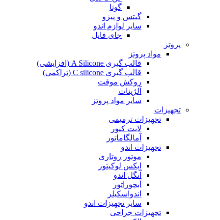
گوتا
گیتس و پیزو
سایر لوازم اندو
جای فایل
پروتز
مواد پروتز
قالب گیری A Silicone (افزایشی)
قالب گیری C silicone (تراکمی)
روکش موقت
آلژینات
سایر مواد پروتز
تجهیزات
تجهیزات ترمیمی
لایت کیور
آمالگاماتور
تجهیزات اندو
موتور روتاری
اپکس لوکیتور
آنگل اندو
آبچوراتور
اندواسکیلر
سایر تجهیزات اندو
تجهیزات جراحی