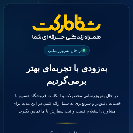
جستجو
منو
دسته بندی ها
فیکسچر
ابوتمنت
Impression Coping
Smart Builder
در حال به‌روزرسانی
kits
Others
به‌زودی با تجربه‌ای بهتر
صفحه اصلی
دندانپزشکی
برمی‌گردیم
ترمیمی و زیبایی
مواد ترمیمی
آمالگام
کامپوزیت
در حال به‌روزرسانی محصولات و امکانات فروشگاه هستیم تا
کامپوزیت فلو
خدمات دقیق‌تر و سریع‌تری به شما ارائه کنیم. در این مدت برای
اسید اچ
مشاوره، استعلام قیمت و ثبت سفارش با ما تماس بگیرید.
باندینگ
بیس و لاینر
بلیچینگ
انواع سمان و گلاس آینومر