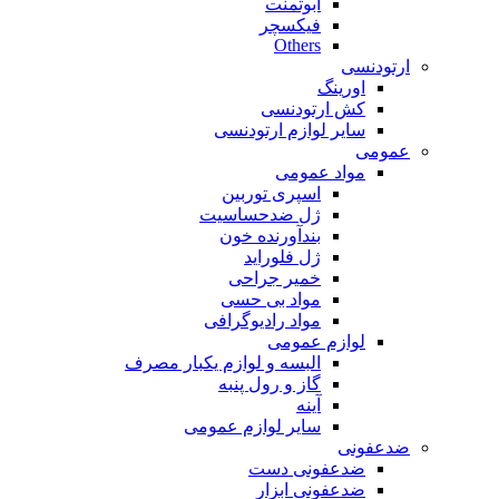
ابوتمنت
فیکسچر
Others
ارتودنسی
اورینگ
کش ارتودنسی
سایر لوازم ارتودنسی
عمومی
مواد عمومی
اسپری توربین
ژل ضدحساسیت
بندآورنده خون
ژل فلوراید
خمیر جراحی
مواد بی حسی
مواد رادیوگرافی
لوازم عمومی
البسه و لوازم یکبار مصرف
گاز و رول پنبه
آینه
سایر لوازم عمومی
ضدعفونی
ضدعفونی دست
ضدعفونی ابزار