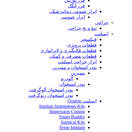
فرز توربین
فرز آنگل
ابزار عمومی دندانپزشکی
ابزار عمومی
جراحی
تیغ و نخ جراحی
ایمپلنت
فیکسچر
قطعات پروتزی
قطعات قالبگیری و لابراتواری
قطعات مصرفی و کمکی
ابزار جراحی ایمپلنت
پودر استخوان و ممبرین
ممبرین
آلودرم
پودر استخوان
پودر استخوان آلوگرفت
پودر استخوان زنوگرفت
ایمپلنت Osstem
Implant Instruments Kits
Impression Coping
Smart Builder
Surgical Kits
Temp Implant