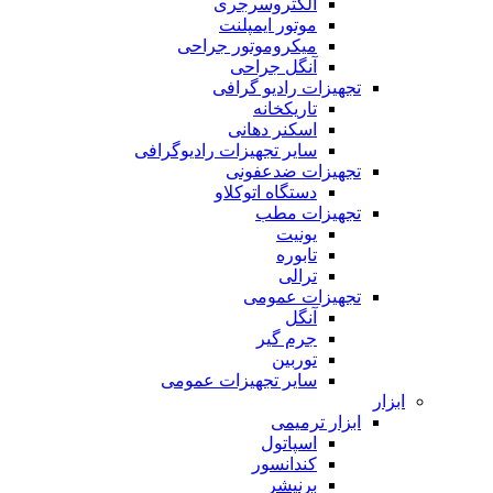
الکتروسرجری
موتور ایمپلنت
میکروموتور جراحی
آنگل جراحی
تجهیزات رادیو گرافی
تاریکخانه
اسکنر دهانی
سایر تجهیزات رادیوگرافی
تجهیزات ضدعفونی
دستگاه اتوکلاو
تجهیزات مطب
یونیت
تابوره
ترالی
تجهیزات عمومی
آنگل
جرم گیر
توربین
سایر تجهیزات عمومی
ابزار
ابزار ترمیمی
اسپاتول
کندانسور
برنیشر