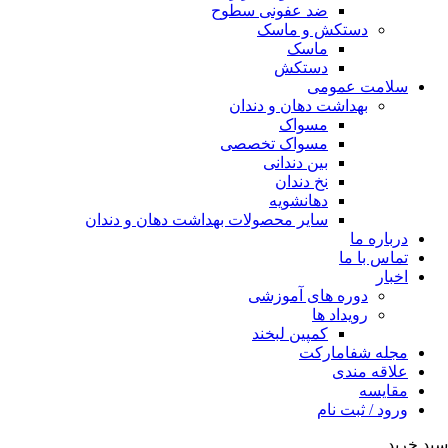
ضد عفونی سطوح
دستکش و ماسک
ماسک
دستکش
سلامت عمومی
بهداشت دهان و دندان
مسواک
مسواک تخصصی
بین دندانی
نخ دندان
دهانشویه
سایر محصولات بهداشت دهان و دندان
درباره ما
تماس با ما
اخبار
دوره های آموزشی
رویداد ها
کمپین لبخند
مجله شفامارکت
علاقه مندی
مقایسه
ورود / ثبت نام
سبد خرید