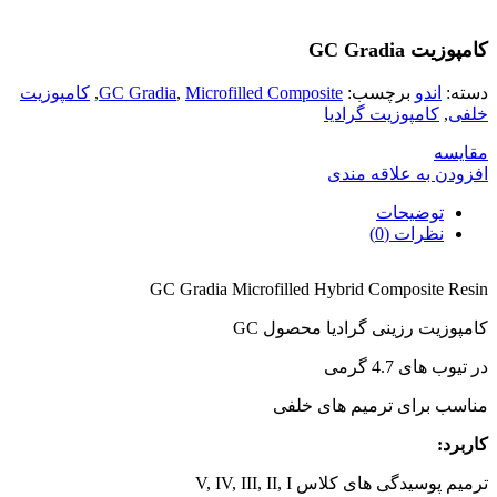
کامپوزیت GC Gradia
دسته:
اندو
برچسب:
Microfilled Composite
,
GC Gradia
,
کامپوزیت
خلفی
,
کامپوزیت گرادیا
مقایسه
افزودن به علاقه مندی
توضیحات
نظرات (0)
GC Gradia Microfilled Hybrid Composite Resin
کامپوزیت رزینی گرادیا محصول GC
در تیوب های 4.7 گرمی
مناسب برای ترمیم های خلفی
کاربرد:
ترمیم پوسیدگی های کلاس V, IV, III, II, I