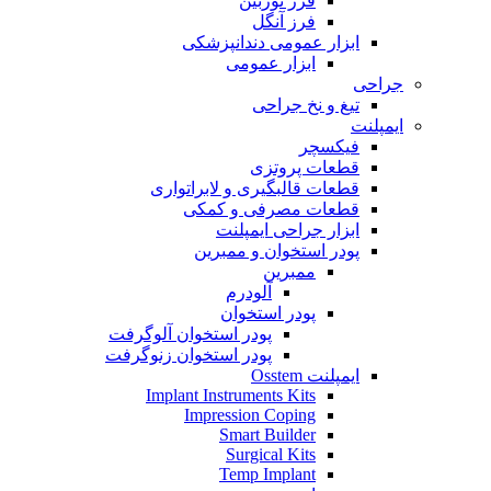
فرز توربین
فرز آنگل
ابزار عمومی دندانپزشکی
ابزار عمومی
جراحی
تیغ و نخ جراحی
ایمپلنت
فیکسچر
قطعات پروتزی
قطعات قالبگیری و لابراتواری
قطعات مصرفی و کمکی
ابزار جراحی ایمپلنت
پودر استخوان و ممبرین
ممبرین
آلودرم
پودر استخوان
پودر استخوان آلوگرفت
پودر استخوان زنوگرفت
ایمپلنت Osstem
Implant Instruments Kits
Impression Coping
Smart Builder
Surgical Kits
Temp Implant