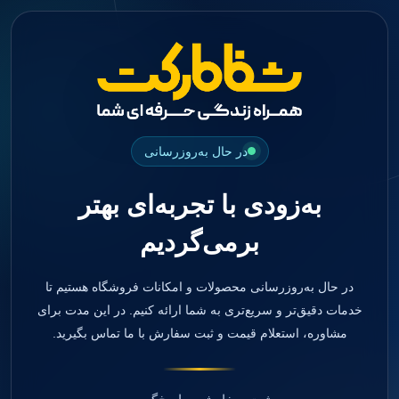
جستجو
منو
دسته بندی ها
فیکسچر
ابوتمنت
Impression Coping
Smart Builder
در حال به‌روزرسانی
kits
Others
به‌زودی با تجربه‌ای بهتر
صفحه اصلی
دندانپزشکی
برمی‌گردیم
ترمیمی و زیبایی
مواد ترمیمی
آمالگام
کامپوزیت
در حال به‌روزرسانی محصولات و امکانات فروشگاه هستیم تا
کامپوزیت فلو
خدمات دقیق‌تر و سریع‌تری به شما ارائه کنیم. در این مدت برای
اسید اچ
مشاوره، استعلام قیمت و ثبت سفارش با ما تماس بگیرید.
باندینگ
بیس و لاینر
بلیچینگ
انواع سمان و گلاس آینومر