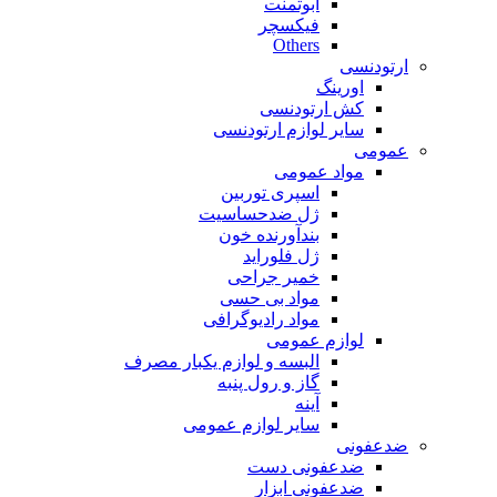
ابوتمنت
فیکسچر
Others
ارتودنسی
اورینگ
کش ارتودنسی
سایر لوازم ارتودنسی
عمومی
مواد عمومی
اسپری توربین
ژل ضدحساسیت
بندآورنده خون
ژل فلوراید
خمیر جراحی
مواد بی حسی
مواد رادیوگرافی
لوازم عمومی
البسه و لوازم یکبار مصرف
گاز و رول پنبه
آینه
سایر لوازم عمومی
ضدعفونی
ضدعفونی دست
ضدعفونی ابزار