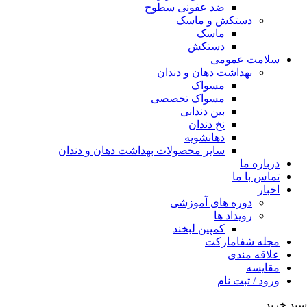
ضد عفونی سطوح
دستکش و ماسک
ماسک
دستکش
سلامت عمومی
بهداشت دهان و دندان
مسواک
مسواک تخصصی
بین دندانی
نخ دندان
دهانشویه
سایر محصولات بهداشت دهان و دندان
درباره ما
تماس با ما
اخبار
دوره های آموزشی
رویداد ها
کمپین لبخند
مجله شفامارکت
علاقه مندی
مقایسه
ورود / ثبت نام
سبد خرید