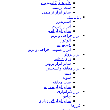
قلم های کامپوزیت
ست ترمیمی
سایر ابزار ترمیمی
ابزار اندو
اسپریدرز
ابزار رابردم
سایر ابزار اندو
ابزار جراحی و پریو
الواتور
فورسپس
ابزار عمومی جراحی و پریو
ابزار پروتز
تری دندانی
سایر ابزار پروتز
ابزار معاینه و تشخیص
پنس
سوند
ست معاینه
سایر ابزار معاینه
ابزار لابراتواری
چاقو
سایر ابزار لابراتواری
فرزها