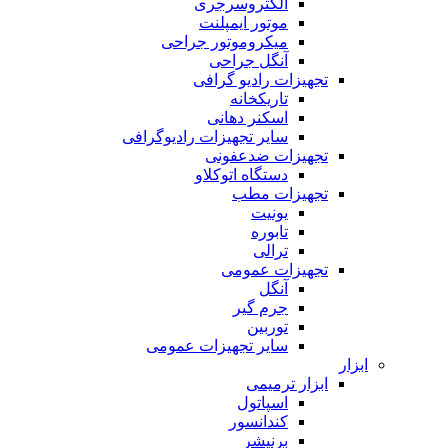
الکتروسرجری
موتور ایمپلنت
میکروموتور جراحی
آنگل جراحی
تجهیزات رادیو گرافی
تاریکخانه
اسکنر دهانی
سایر تجهیزات رادیوگرافی
تجهیزات ضدعفونی
دستگاه اتوکلاو
تجهیزات مطب
یونیت
تابوره
ترالی
تجهیزات عمومی
آنگل
جرم گیر
توربین
سایر تجهیزات عمومی
ابزار
ابزار ترمیمی
اسپاتول
کندانسور
برنیشر