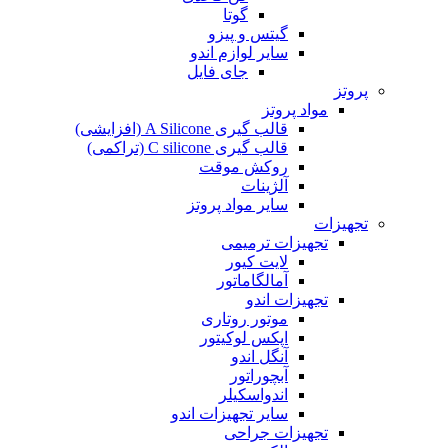
گوتا
گیتس و پیزو
سایر لوازم اندو
جای فایل
پروتز
مواد پروتز
قالب گیری A Silicone (افزایشی)
قالب گیری C silicone (تراکمی)
روکش موقت
آلژینات
سایر مواد پروتز
تجهیزات
تجهیزات ترمیمی
لایت کیور
آمالگاماتور
تجهیزات اندو
موتور روتاری
اپکس لوکیتور
آنگل اندو
آبچوراتور
اندواسکیلر
سایر تجهیزات اندو
تجهیزات جراحی