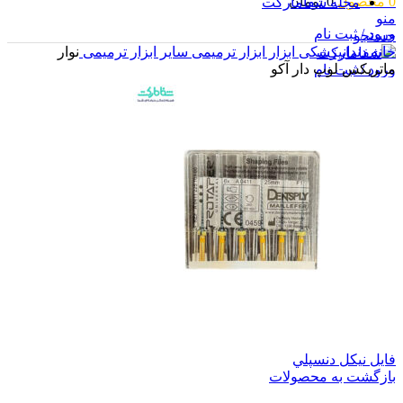
0
محصول
0
تومان
مجله شفامارکت
منو
ورود / ثبت نام
جستجو
خانه
دندانپزشکی
ابزار
ابزار ترمیمی
سایر ابزار ترمیمی
نوار
ماتریکس لوپ دار آکو
ورود / ثبت نام
0
محصول
0
تومان
فايل نيکل دنسپلي
بازگشت به محصولات