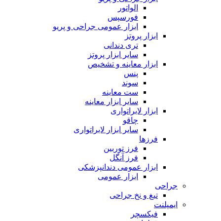
الواتور
فورسپس
ابزار عمومی جراحی و پریو
ابزار پروتز
تری دندانی
سایر ابزار پروتز
ابزار معاینه و تشخیص
پنس
سوند
ست معاینه
سایر ابزار معاینه
ابزار لابراتواری
چاقو
سایر ابزار لابراتواری
فرزها
فرز توربین
فرز آنگل
ابزار عمومی دندانپزشکی
ابزار عمومی
جراحی
تیغ و نخ جراحی
ایمپلنت
فیکسچر