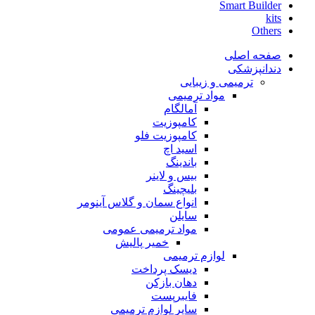
Smart Builder
kits
Others
صفحه اصلی
دندانپزشکی
ترمیمی و زیبایی
مواد ترمیمی
آمالگام
کامپوزیت
کامپوزیت فلو
اسید اچ
باندینگ
بیس و لاینر
بلیچینگ
انواع سمان و گلاس آینومر
سایلن
مواد ترمیمی عمومی
خمیر پالیش
لوازم ترمیمی
دیسک پرداخت
دهان بازکن
فایبرپست
سایر لوازم ترمیمی