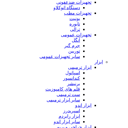
تجهیزات ضدعفونی
دستگاه اتوکلاو
تجهیزات مطب
یونیت
تابوره
ترالی
تجهیزات عمومی
آنگل
جرم گیر
توربین
سایر تجهیزات عمومی
ابزار
ابزار ترمیمی
اسپاتول
کندانسور
برنیشر
قلم های کامپوزیت
ست ترمیمی
سایر ابزار ترمیمی
ابزار اندو
اسپریدرز
ابزار رابردم
سایر ابزار اندو
ابزار جراحی و پریو