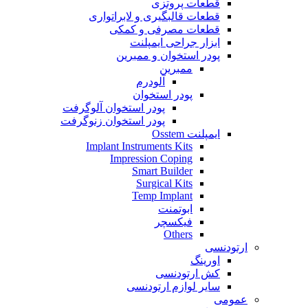
قطعات پروتزی
قطعات قالبگیری و لابراتواری
قطعات مصرفی و کمکی
ابزار جراحی ایمپلنت
پودر استخوان و ممبرین
ممبرین
آلودرم
پودر استخوان
پودر استخوان آلوگرفت
پودر استخوان زنوگرفت
ایمپلنت Osstem
Implant Instruments Kits
Impression Coping
Smart Builder
Surgical Kits
Temp Implant
ابوتمنت
فیکسچر
Others
ارتودنسی
اورینگ
کش ارتودنسی
سایر لوازم ارتودنسی
عمومی