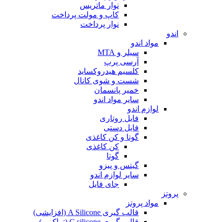
نوار ماتریس
کاپ و مولت پرداخت
نوار پرداخت
اندو
مواد اندو
سیلر و MTA
آرسی پرپ
کلسیم هیدروکساید
شست و شوی کانال
خمیر پانسمان
سایر مواد اندو
لوازم اندو
فایل روتاری
فایل دستی
گوتا و کن کاغذی
کن کاغذی
گوتا
گیتس و پیزو
سایر لوازم اندو
جای فایل
پروتز
مواد پروتز
قالب گیری A Silicone (افزایشی)
قالب گیری C silicone (تراکمی)