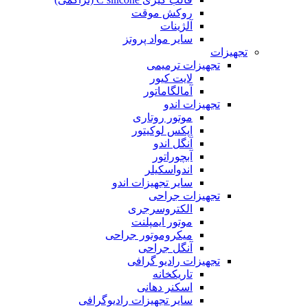
روکش موقت
آلژینات
سایر مواد پروتز
تجهیزات
تجهیزات ترمیمی
لایت کیور
آمالگاماتور
تجهیزات اندو
موتور روتاری
اپکس لوکیتور
آنگل اندو
آبچوراتور
اندواسکیلر
سایر تجهیزات اندو
تجهیزات جراحی
الکتروسرجری
موتور ایمپلنت
میکروموتور جراحی
آنگل جراحی
تجهیزات رادیو گرافی
تاریکخانه
اسکنر دهانی
سایر تجهیزات رادیوگرافی