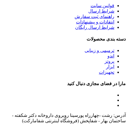
قوانین سایت
شرایط ارسال
راهنمای ثبت سفارش
انتقادات و پیشنهادات
شرایط ارسال رایگان
دسته بندی محصولات
ترمیمی و زیبایی
اندو
پروتز
ابزار
تجهیزات
مارا در فضای مجازی دنبال کنید
آدرس: رشت -چهارراه پورسینا روبروی داروخانه دکتر شکفته -
ساختمان بهار - شفاپخش (فروشگاه اینترنتی شفامارکت)