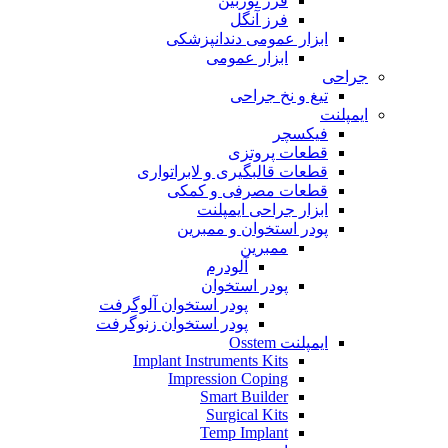
فرز توربین
فرز آنگل
ابزار عمومی دندانپزشکی
ابزار عمومی
جراحی
تیغ و نخ جراحی
ایمپلنت
فیکسچر
قطعات پروتزی
قطعات قالبگیری و لابراتواری
قطعات مصرفی و کمکی
ابزار جراحی ایمپلنت
پودر استخوان و ممبرین
ممبرین
آلودرم
پودر استخوان
پودر استخوان آلوگرفت
پودر استخوان زنوگرفت
ایمپلنت Osstem
Implant Instruments Kits
Impression Coping
Smart Builder
Surgical Kits
Temp Implant