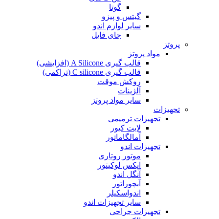
گوتا
گیتس و پیزو
سایر لوازم اندو
جای فایل
پروتز
مواد پروتز
قالب گیری A Silicone (افزایشی)
قالب گیری C silicone (تراکمی)
روکش موقت
آلژینات
سایر مواد پروتز
تجهیزات
تجهیزات ترمیمی
لایت کیور
آمالگاماتور
تجهیزات اندو
موتور روتاری
اپکس لوکیتور
آنگل اندو
آبچوراتور
اندواسکیلر
سایر تجهیزات اندو
تجهیزات جراحی