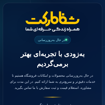
جستجو
منو
دسته بندی ها
فیکسچر
ابوتمنت
Impression Coping
Smart Builder
در حال به‌روزرسانی
kits
Others
به‌زودی با تجربه‌ای بهتر
صفحه اصلی
دندانپزشکی
برمی‌گردیم
ترمیمی و زیبایی
مواد ترمیمی
آمالگام
کامپوزیت
در حال به‌روزرسانی محصولات و امکانات فروشگاه هستیم تا
کامپوزیت فلو
خدمات دقیق‌تر و سریع‌تری به شما ارائه کنیم. در این مدت برای
اسید اچ
مشاوره، استعلام قیمت و ثبت سفارش با ما تماس بگیرید.
باندینگ
بیس و لاینر
بلیچینگ
انواع سمان و گلاس آینومر