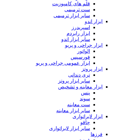
قلم های کامپوزیت
ست ترمیمی
سایر ابزار ترمیمی
ابزار اندو
اسپریدرز
ابزار رابردم
سایر ابزار اندو
ابزار جراحی و پریو
الواتور
فورسپس
ابزار عمومی جراحی و پریو
ابزار پروتز
تری دندانی
سایر ابزار پروتز
ابزار معاینه و تشخیص
پنس
سوند
ست معاینه
سایر ابزار معاینه
ابزار لابراتواری
چاقو
سایر ابزار لابراتواری
فرزها