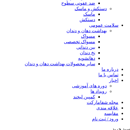
ضد عفونی سطوح
دستکش و ماسک
ماسک
دستکش
سلامت عمومی
بهداشت دهان و دندان
مسواک
مسواک تخصصی
بین دندانی
نخ دندان
دهانشویه
سایر محصولات بهداشت دهان و دندان
درباره ما
تماس با ما
اخبار
دوره های آموزشی
رویداد ها
کمپین لبخند
مجله شفامارکت
علاقه مندی
مقایسه
ورود / ثبت نام
سبد خرید