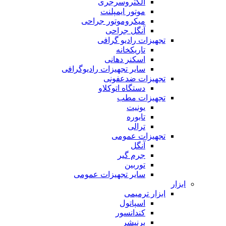
الکتروسرجری
موتور ایمپلنت
میکروموتور جراحی
آنگل جراحی
تجهیزات رادیو گرافی
تاریکخانه
اسکنر دهانی
سایر تجهیزات رادیوگرافی
تجهیزات ضدعفونی
دستگاه اتوکلاو
تجهیزات مطب
یونیت
تابوره
ترالی
تجهیزات عمومی
آنگل
جرم گیر
توربین
سایر تجهیزات عمومی
ابزار
ابزار ترمیمی
اسپاتول
کندانسور
برنیشر