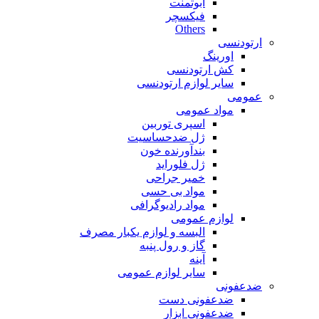
ابوتمنت
فیکسچر
Others
ارتودنسی
اورینگ
کش ارتودنسی
سایر لوازم ارتودنسی
عمومی
مواد عمومی
اسپری توربین
ژل ضدحساسیت
بندآورنده خون
ژل فلوراید
خمیر جراحی
مواد بی حسی
مواد رادیوگرافی
لوازم عمومی
البسه و لوازم یکبار مصرف
گاز و رول پنبه
آینه
سایر لوازم عمومی
ضدعفونی
ضدعفونی دست
ضدعفونی ابزار