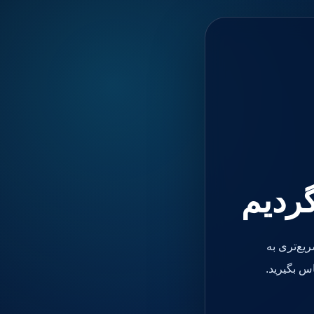
گردیم
یع‌تری به
س بگیرید.