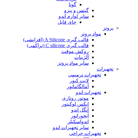
گوتا
گیتس و پیزو
سایر لوازم اندو
جای فایل
پروتز
مواد پروتز
قالب گیری A Silicone (افزایشی)
قالب گیری C silicone (تراکمی)
روکش موقت
آلژینات
سایر مواد پروتز
تجهیزات
تجهیزات ترمیمی
لایت کیور
آمالگاماتور
تجهیزات اندو
موتور روتاری
اپکس لوکیتور
آنگل اندو
آبچوراتور
اندواسکیلر
سایر تجهیزات اندو
تجهیزات جراحی