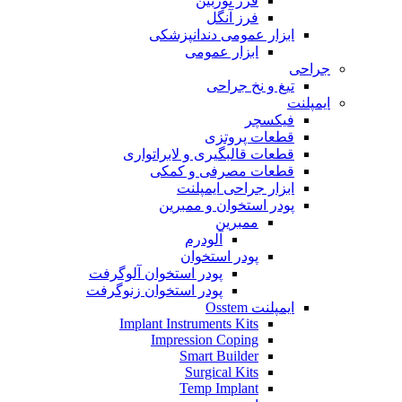
فرز توربین
فرز آنگل
ابزار عمومی دندانپزشکی
ابزار عمومی
جراحی
تیغ و نخ جراحی
ایمپلنت
فیکسچر
قطعات پروتزی
قطعات قالبگیری و لابراتواری
قطعات مصرفی و کمکی
ابزار جراحی ایمپلنت
پودر استخوان و ممبرین
ممبرین
آلودرم
پودر استخوان
پودر استخوان آلوگرفت
پودر استخوان زنوگرفت
ایمپلنت Osstem
Implant Instruments Kits
Impression Coping
Smart Builder
Surgical Kits
Temp Implant