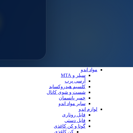
سایلن
مواد ترمیمی عمومی
خمیر پالیش
لوازم ترمیمی
دیسک پرداخت
دهان بازکن
فایبرپست
سایر لوازم ترمیمی
نوار ماتریس
کاپ و مولت پرداخت
نوار پرداخت
اندو
مواد اندو
سیلر و MTA
آرسی پرپ
کلسیم هیدروکساید
شست و شوی کانال
خمیر پانسمان
سایر مواد اندو
لوازم اندو
فایل روتاری
فایل دستی
گوتا و کن کاغذی
کن کاغذی