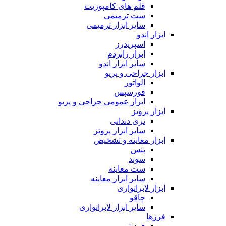
قلم های کامپوزیت
ست ترمیمی
سایر ابزار ترمیمی
ابزار اندو
اسپریدرز
ابزار رابردم
سایر ابزار اندو
ابزار جراحی و پریو
الواتور
فورسپس
ابزار عمومی جراحی و پریو
ابزار پروتز
تری دندانی
سایر ابزار پروتز
ابزار معاینه و تشخیص
پنس
سوند
ست معاینه
سایر ابزار معاینه
ابزار لابراتواری
چاقو
سایر ابزار لابراتواری
فرزها