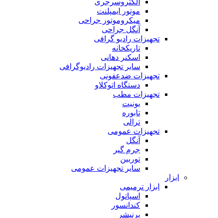
الکتروسرجری
موتور ایمپلنت
میکروموتور جراحی
آنگل جراحی
تجهیزات رادیو گرافی
تاریکخانه
اسکنر دهانی
سایر تجهیزات رادیوگرافی
تجهیزات ضدعفونی
دستگاه اتوکلاو
تجهیزات مطب
یونیت
تابوره
ترالی
تجهیزات عمومی
آنگل
جرم گیر
توربین
سایر تجهیزات عمومی
ابزار
ابزار ترمیمی
اسپاتول
کندانسور
برنیشر