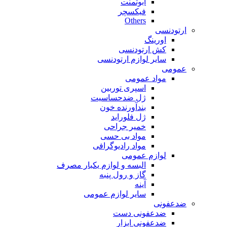
ابوتمنت
فیکسچر
Others
ارتودنسی
اورینگ
کش ارتودنسی
سایر لوازم ارتودنسی
عمومی
مواد عمومی
اسپری توربین
ژل ضدحساسیت
بندآورنده خون
ژل فلوراید
خمیر جراحی
مواد بی حسی
مواد رادیوگرافی
لوازم عمومی
البسه و لوازم یکبار مصرف
گاز و رول پنبه
آینه
سایر لوازم عمومی
ضدعفونی
ضدعفونی دست
ضدعفونی ابزار