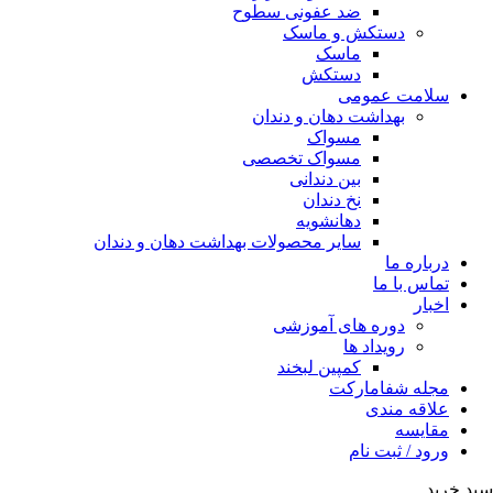
ضد عفونی سطوح
دستکش و ماسک
ماسک
دستکش
سلامت عمومی
بهداشت دهان و دندان
مسواک
مسواک تخصصی
بین دندانی
نخ دندان
دهانشویه
سایر محصولات بهداشت دهان و دندان
درباره ما
تماس با ما
اخبار
دوره های آموزشی
رویداد ها
کمپین لبخند
مجله شفامارکت
علاقه مندی
مقایسه
ورود / ثبت نام
سبد خرید