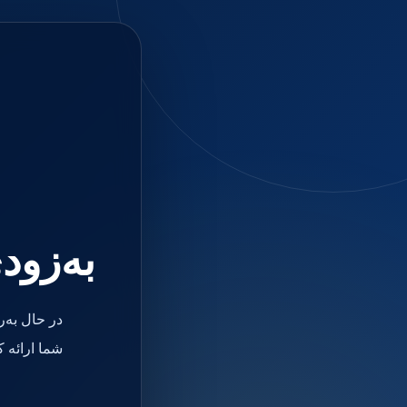
جستجو
منو
دسته بندی ها
فیکسچر
ابوتمنت
Impression Coping
Smart Builder
kits
Others
صفحه اصلی
دندانپزشکی
ترمیمی و زیبایی
به‌زود
مواد ترمیمی
آمالگام
کامپوزیت
کامپوزیت فلو
در حال به‌
اسید اچ
باندینگ
شما ارائه 
بیس و لاینر
بلیچینگ
انواع سمان و گلاس آینومر