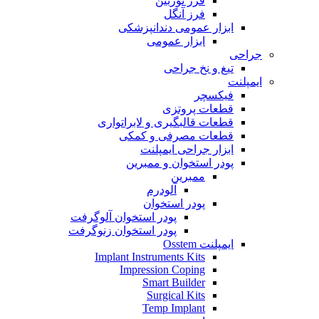
فرز توربین
فرز آنگل
ابزار عمومی دندانپزشکی
ابزار عمومی
جراحی
تیغ و نخ جراحی
ایمپلنت
فیکسچر
قطعات پروتزی
قطعات قالبگیری و لابراتواری
قطعات مصرفی و کمکی
ابزار جراحی ایمپلنت
پودر استخوان و ممبرین
ممبرین
آلودرم
پودر استخوان
پودر استخوان آلوگرفت
پودر استخوان زنوگرفت
ایمپلنت Osstem
Implant Instruments Kits
Impression Coping
Smart Builder
Surgical Kits
Temp Implant