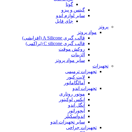
گوتا
گیتس و پیزو
سایر لوازم اندو
جای فایل
پروتز
مواد پروتز
قالب گیری A Silicone (افزایشی)
قالب گیری C silicone (تراکمی)
روکش موقت
آلژینات
سایر مواد پروتز
تجهیزات
تجهیزات ترمیمی
لایت کیور
آمالگاماتور
تجهیزات اندو
موتور روتاری
اپکس لوکیتور
آنگل اندو
آبچوراتور
اندواسکیلر
سایر تجهیزات اندو
تجهیزات جراحی