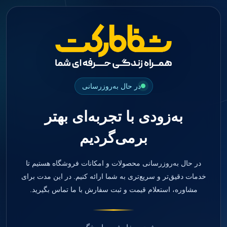
جستجو
منو
دسته بندی ها
فیکسچر
ابوتمنت
Impression Coping
Smart Builder
در حال به‌روزرسانی
kits
Others
به‌زودی با تجربه‌ای بهتر
صفحه اصلی
دندانپزشکی
برمی‌گردیم
ترمیمی و زیبایی
مواد ترمیمی
آمالگام
کامپوزیت
در حال به‌روزرسانی محصولات و امکانات فروشگاه هستیم تا
کامپوزیت فلو
خدمات دقیق‌تر و سریع‌تری به شما ارائه کنیم. در این مدت برای
اسید اچ
مشاوره، استعلام قیمت و ثبت سفارش با ما تماس بگیرید.
باندینگ
بیس و لاینر
بلیچینگ
انواع سمان و گلاس آینومر