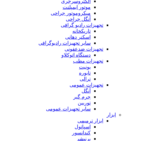
الکتروسرجری
موتور ایمپلنت
میکروموتور جراحی
آنگل جراحی
تجهیزات رادیو گرافی
تاریکخانه
اسکنر دهانی
سایر تجهیزات رادیوگرافی
تجهیزات ضدعفونی
دستگاه اتوکلاو
تجهیزات مطب
یونیت
تابوره
ترالی
تجهیزات عمومی
آنگل
جرم گیر
توربین
سایر تجهیزات عمومی
ابزار
ابزار ترمیمی
اسپاتول
کندانسور
برنیشر