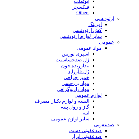
ابوتمنت
فیکسچر
Others
ارتودنسی
اورینگ
کش ارتودنسی
سایر لوازم ارتودنسی
عمومی
مواد عمومی
اسپری توربین
ژل ضدحساسیت
بندآورنده خون
ژل فلوراید
خمیر جراحی
مواد بی حسی
مواد رادیوگرافی
لوازم عمومی
البسه و لوازم یکبار مصرف
گاز و رول پنبه
آینه
سایر لوازم عمومی
ضدعفونی
ضدعفونی دست
ضدعفونی ابزار