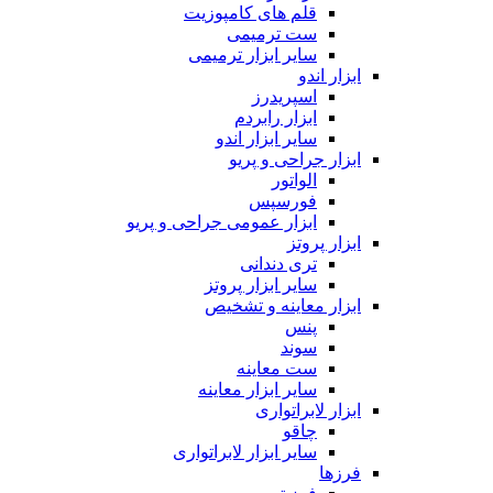
قلم های کامپوزیت
ست ترمیمی
سایر ابزار ترمیمی
ابزار اندو
اسپریدرز
ابزار رابردم
سایر ابزار اندو
ابزار جراحی و پریو
الواتور
فورسپس
ابزار عمومی جراحی و پریو
ابزار پروتز
تری دندانی
سایر ابزار پروتز
ابزار معاینه و تشخیص
پنس
سوند
ست معاینه
سایر ابزار معاینه
ابزار لابراتواری
چاقو
سایر ابزار لابراتواری
فرزها