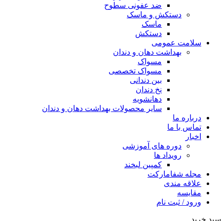
ضد عفونی سطوح
دستکش و ماسک
ماسک
دستکش
سلامت عمومی
بهداشت دهان و دندان
مسواک
مسواک تخصصی
بین دندانی
نخ دندان
دهانشویه
سایر محصولات بهداشت دهان و دندان
درباره ما
تماس با ما
اخبار
دوره های آموزشی
رویداد ها
کمپین لبخند
مجله شفامارکت
علاقه مندی
مقایسه
ورود / ثبت نام
سبد خرید