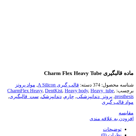
ماده قالبگیری Charm Flex Heavy Tube
شناسه محصول:
374
دسته:
قالب گیری A Silicon
,
مواد پروتز
برچسب:
,
Heavy_tube
,
Heavy body
,
DentKist
,
CharmFlex Heavy
prosthesis
,
پروتز_دندانپزشکی
,
چارم
,
دندانپزشک
,
ست_قالبگیری
,
مواد قالب گیری
مقایسه
افزودن به علاقه مندی
توضیحات
نظرات (0)