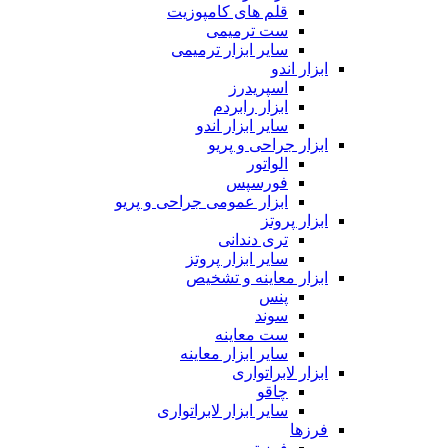
قلم های کامپوزیت
ست ترمیمی
سایر ابزار ترمیمی
ابزار اندو
اسپریدرز
ابزار رابردم
سایر ابزار اندو
ابزار جراحی و پریو
الواتور
فورسپس
ابزار عمومی جراحی و پریو
ابزار پروتز
تری دندانی
سایر ابزار پروتز
ابزار معاینه و تشخیص
پنس
سوند
ست معاینه
سایر ابزار معاینه
ابزار لابراتواری
چاقو
سایر ابزار لابراتواری
فرزها