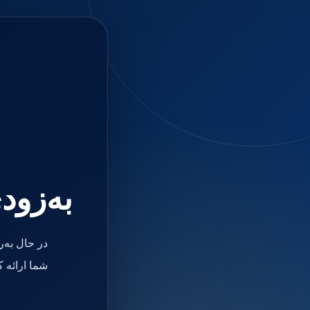
جستجو
منو
دسته بندی ها
فیکسچر
ابوتمنت
Impression Coping
Smart Builder
kits
Others
صفحه اصلی
دندانپزشکی
ترمیمی و زیبایی
به‌زود
مواد ترمیمی
آمالگام
کامپوزیت
کامپوزیت فلو
در حال به‌
اسید اچ
باندینگ
شما ارائه 
بیس و لاینر
بلیچینگ
انواع سمان و گلاس آینومر