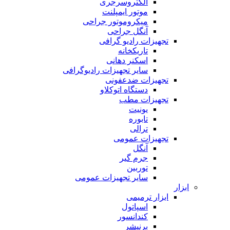
الکتروسرجری
موتور ایمپلنت
میکروموتور جراحی
آنگل جراحی
تجهیزات رادیو گرافی
تاریکخانه
اسکنر دهانی
سایر تجهیزات رادیوگرافی
تجهیزات ضدعفونی
دستگاه اتوکلاو
تجهیزات مطب
یونیت
تابوره
ترالی
تجهیزات عمومی
آنگل
جرم گیر
توربین
سایر تجهیزات عمومی
ابزار
ابزار ترمیمی
اسپاتول
کندانسور
برنیشر