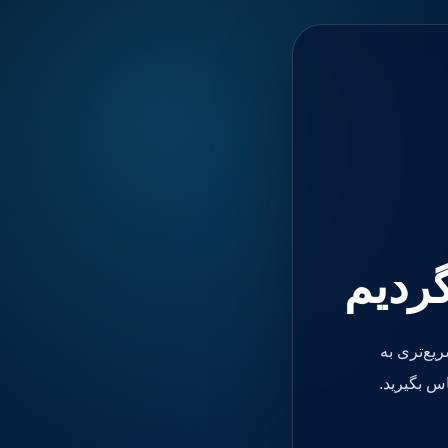
گردیم
یع‌تری به
س بگیرید.