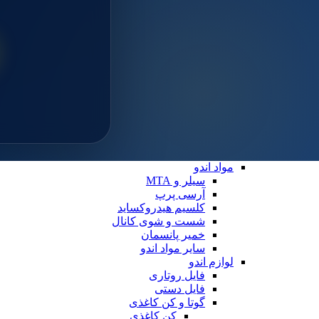
سایلن
مواد ترمیمی عمومی
خمیر پالیش
لوازم ترمیمی
دیسک پرداخت
دهان بازکن
فایبرپست
سایر لوازم ترمیمی
نوار ماتریس
کاپ و مولت پرداخت
نوار پرداخت
اندو
مواد اندو
سیلر و MTA
آرسی پرپ
کلسیم هیدروکساید
شست و شوی کانال
خمیر پانسمان
سایر مواد اندو
لوازم اندو
فایل روتاری
فایل دستی
گوتا و کن کاغذی
کن کاغذی