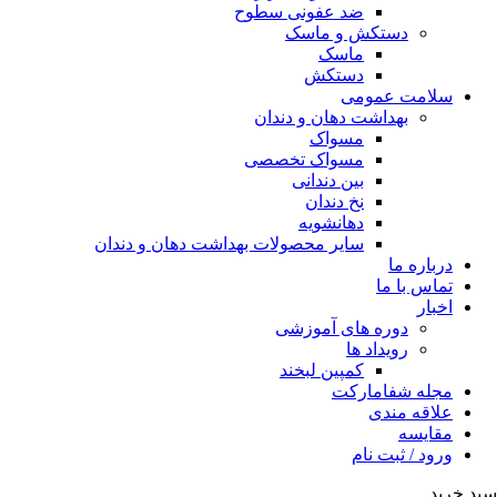
ضد عفونی سطوح
دستکش و ماسک
ماسک
دستکش
سلامت عمومی
بهداشت دهان و دندان
مسواک
مسواک تخصصی
بین دندانی
نخ دندان
دهانشویه
سایر محصولات بهداشت دهان و دندان
درباره ما
تماس با ما
اخبار
دوره های آموزشی
رویداد ها
کمپین لبخند
مجله شفامارکت
علاقه مندی
مقایسه
ورود / ثبت نام
سبد خرید