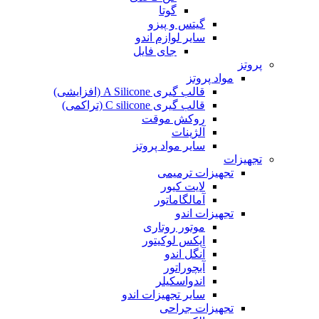
گوتا
گیتس و پیزو
سایر لوازم اندو
جای فایل
پروتز
مواد پروتز
قالب گیری A Silicone (افزایشی)
قالب گیری C silicone (تراکمی)
روکش موقت
آلژینات
سایر مواد پروتز
تجهیزات
تجهیزات ترمیمی
لایت کیور
آمالگاماتور
تجهیزات اندو
موتور روتاری
اپکس لوکیتور
آنگل اندو
آبچوراتور
اندواسکیلر
سایر تجهیزات اندو
تجهیزات جراحی