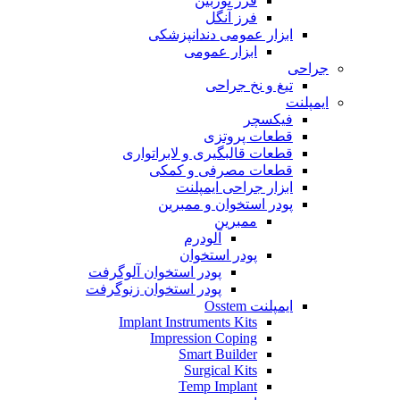
فرز توربین
فرز آنگل
ابزار عمومی دندانپزشکی
ابزار عمومی
جراحی
تیغ و نخ جراحی
ایمپلنت
فیکسچر
قطعات پروتزی
قطعات قالبگیری و لابراتواری
قطعات مصرفی و کمکی
ابزار جراحی ایمپلنت
پودر استخوان و ممبرین
ممبرین
آلودرم
پودر استخوان
پودر استخوان آلوگرفت
پودر استخوان زنوگرفت
ایمپلنت Osstem
Implant Instruments Kits
Impression Coping
Smart Builder
Surgical Kits
Temp Implant