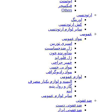
ابوتمنت
فیکسچر
Others
ارتودنسی
اورینگ
کش ارتودنسی
سایر لوازم ارتودنسی
عمومی
مواد عمومی
اسپری توربین
ژل ضدحساسیت
بندآورنده خون
ژل فلوراید
خمیر جراحی
مواد بی حسی
مواد رادیوگرافی
لوازم عمومی
البسه و لوازم یکبار مصرف
گاز و رول پنبه
آینه
سایر لوازم عمومی
ضدعفونی
ضدعفونی دست
ضدعفونی ابزار