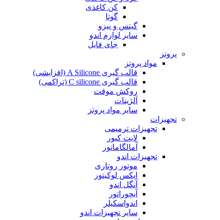
کن کاغذی
گوتا
گیتس و پیزو
سایر لوازم اندو
جای فایل
پروتز
مواد پروتز
قالب گیری A Silicone (افزایشی)
قالب گیری C silicone (تراکمی)
روکش موقت
آلژینات
سایر مواد پروتز
تجهیزات
تجهیزات ترمیمی
لایت کیور
آمالگاماتور
تجهیزات اندو
موتور روتاری
اپکس لوکیتور
آنگل اندو
آبچوراتور
اندواسکیلر
سایر تجهیزات اندو