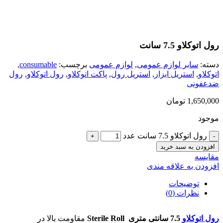
بزرگنمایی تصویر
رول اتوکلاو 7.5 سانت
دسته:
سایر لوازم عمومی
,
لوازم عمومی
برچسب:
consumable
,
اتوکلاو
,
استریل ابزار
,
استریل رول
,
پاکت اتوکلاو
,
رول اتوکلاو
,
رول
ضدعفونی
1,650,000
تومان
موجود
رول اتوکلاو 7.5 سانت عدد
افزودن به سبد خرید
مقایسه
افزودن به علاقه مندی
توضیحات
نظرات (0)
رول اتوکلاو
7.5 سانتی متری Sterile Roll
مقاومت بالا در