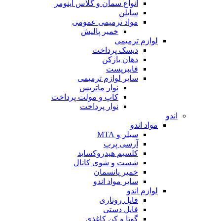
انواع سمان و گلاس آینومر
سایلن
مواد ترمیمی عمومی
خمیر پالیش
لوازم ترمیمی
دیسک پرداخت
دهان بازکن
فایبرپست
سایر لوازم ترمیمی
نوار ماتریس
کاپ و مولت پرداخت
نوار پرداخت
اندو
مواد اندو
سیلر و MTA
آرسی پرپ
کلسیم هیدروکساید
شست و شوی کانال
خمیر پانسمان
سایر مواد اندو
لوازم اندو
فایل روتاری
فایل دستی
گوتا و کن کاغذی