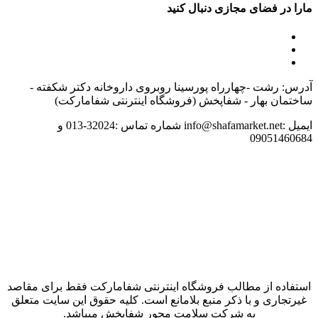
مارا در فضای مجازی دنبال کنید
آدرس: رشت -چهارراه پورسینا روبروی داروخانه دکتر شکفته -
ساختمان بهار - شفاپخش (فروشگاه اینترنتی شفامارکت)
ایمیل :info@shafamarket.net شماره تماس :32024-013 و
09051460684
استفاده از مطالب فروشگاه اینترنتی شفامارکت فقط برای مقاصد
غیرتجاری و با ذکر منبع بلامانع است. کلیه حقوق این سایت متعلق
به شرکت سلامت محور شفاپخش میباشد.