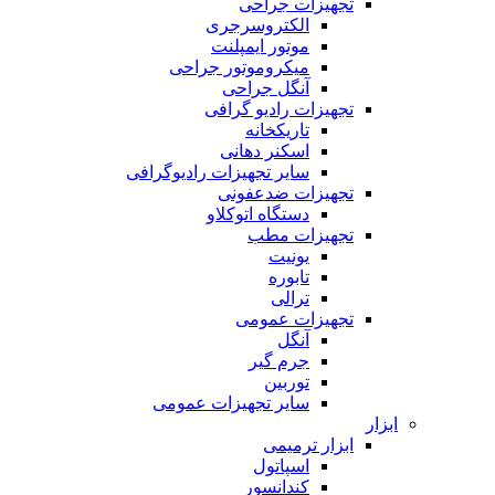
تجهیزات جراحی
الکتروسرجری
موتور ایمپلنت
میکروموتور جراحی
آنگل جراحی
تجهیزات رادیو گرافی
تاریکخانه
اسکنر دهانی
سایر تجهیزات رادیوگرافی
تجهیزات ضدعفونی
دستگاه اتوکلاو
تجهیزات مطب
یونیت
تابوره
ترالی
تجهیزات عمومی
آنگل
جرم گیر
توربین
سایر تجهیزات عمومی
ابزار
ابزار ترمیمی
اسپاتول
کندانسور