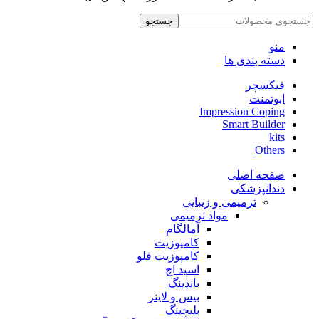
جستجو
منو
دسته بندی ها
فیکسچر
ابوتمنت
Impression Coping
Smart Builder
kits
Others
صفحه اصلی
دندانپزشکی
ترمیمی و زیبایی
مواد ترمیمی
آمالگام
کامپوزیت
کامپوزیت فلو
اسید اچ
باندینگ
بیس و لاینر
بلیچینگ