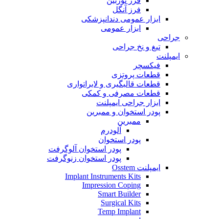
فرز توربین
فرز آنگل
ابزار عمومی دندانپزشکی
ابزار عمومی
جراحی
تیغ و نخ جراحی
ایمپلنت
فیکسچر
قطعات پروتزی
قطعات قالبگیری و لابراتواری
قطعات مصرفی و کمکی
ابزار جراحی ایمپلنت
پودر استخوان و ممبرین
ممبرین
آلودرم
پودر استخوان
پودر استخوان آلوگرفت
پودر استخوان زنوگرفت
ایمپلنت Osstem
Implant Instruments Kits
Impression Coping
Smart Builder
Surgical Kits
Temp Implant