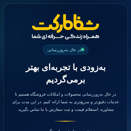
جستجو
منو
دسته بندی ها
فیکسچر
ابوتمنت
Impression Coping
Smart Builder
در حال به‌روزرسانی
kits
Others
به‌زودی با تجربه‌ای بهتر
صفحه اصلی
دندانپزشکی
برمی‌گردیم
ترمیمی و زیبایی
مواد ترمیمی
آمالگام
کامپوزیت
در حال به‌روزرسانی محصولات و امکانات فروشگاه هستیم تا
کامپوزیت فلو
خدمات دقیق‌تر و سریع‌تری به شما ارائه کنیم. در این مدت برای
اسید اچ
مشاوره، استعلام قیمت و ثبت سفارش با ما تماس بگیرید.
باندینگ
بیس و لاینر
بلیچینگ
انواع سمان و گلاس آینومر