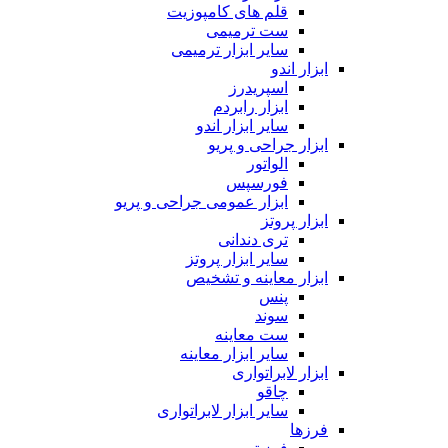
قلم های کامپوزیت
ست ترمیمی
سایر ابزار ترمیمی
ابزار اندو
اسپریدرز
ابزار رابردم
سایر ابزار اندو
ابزار جراحی و پریو
الواتور
فورسپس
ابزار عمومی جراحی و پریو
ابزار پروتز
تری دندانی
سایر ابزار پروتز
ابزار معاینه و تشخیص
پنس
سوند
ست معاینه
سایر ابزار معاینه
ابزار لابراتواری
چاقو
سایر ابزار لابراتواری
فرزها