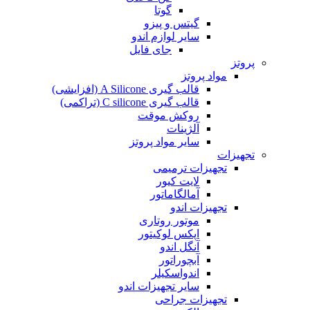
گوتا
گیتس و پیزو
سایر لوازم اندو
جای فایل
پروتز
مواد پروتز
قالب گیری A Silicone (افزایشی)
قالب گیری C silicone (تراکمی)
روکش موقت
آلژینات
سایر مواد پروتز
تجهیزات
تجهیزات ترمیمی
لایت کیور
آمالگاماتور
تجهیزات اندو
موتور روتاری
اپکس لوکیتور
آنگل اندو
آبچوراتور
اندواسکیلر
سایر تجهیزات اندو
تجهیزات جراحی