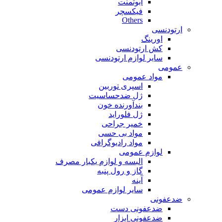
ابوتمنت
فیکسچر
Others
ارتودنسی
اورینگ
کش ارتودنسی
سایر لوازم ارتودنسی
عمومی
مواد عمومی
اسپری توربین
ژل ضدحساسیت
بندآورنده خون
ژل فلوراید
خمیر جراحی
مواد بی حسی
مواد رادیوگرافی
لوازم عمومی
البسه و لوازم یکبار مصرف
گاز و رول پنبه
آینه
سایر لوازم عمومی
ضدعفونی
ضدعفونی دست
ضدعفونی ابزار