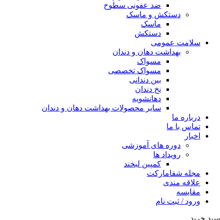
ضد عفونی سطوح
دستکش و ماسک
ماسک
دستکش
سلامت عمومی
بهداشت دهان و دندان
مسواک
مسواک تخصصی
بین دندانی
نخ دندان
دهانشویه
سایر محصولات بهداشت دهان و دندان
درباره ما
تماس با ما
اخبار
دوره های آموزشی
رویداد ها
کمپین لبخند
مجله شفامارکت
علاقه مندی
مقایسه
ورود / ثبت نام
سبد خرید