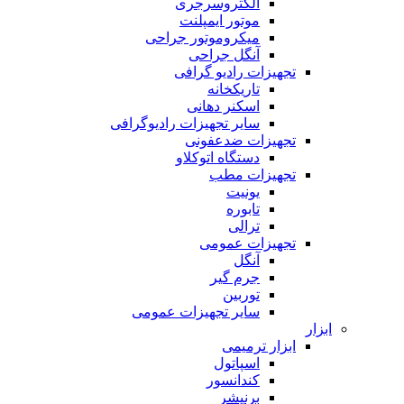
الکتروسرجری
موتور ایمپلنت
میکروموتور جراحی
آنگل جراحی
تجهیزات رادیو گرافی
تاریکخانه
اسکنر دهانی
سایر تجهیزات رادیوگرافی
تجهیزات ضدعفونی
دستگاه اتوکلاو
تجهیزات مطب
یونیت
تابوره
ترالی
تجهیزات عمومی
آنگل
جرم گیر
توربین
سایر تجهیزات عمومی
ابزار
ابزار ترمیمی
اسپاتول
کندانسور
برنیشر