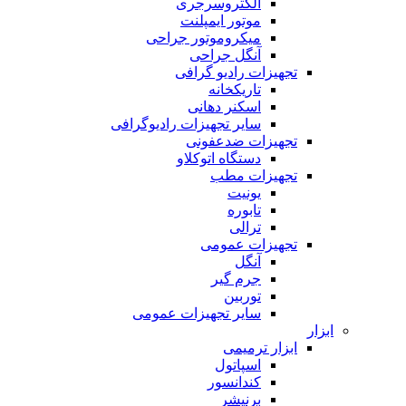
الکتروسرجری
موتور ایمپلنت
میکروموتور جراحی
آنگل جراحی
تجهیزات رادیو گرافی
تاریکخانه
اسکنر دهانی
سایر تجهیزات رادیوگرافی
تجهیزات ضدعفونی
دستگاه اتوکلاو
تجهیزات مطب
یونیت
تابوره
ترالی
تجهیزات عمومی
آنگل
جرم گیر
توربین
سایر تجهیزات عمومی
ابزار
ابزار ترمیمی
اسپاتول
کندانسور
برنیشر