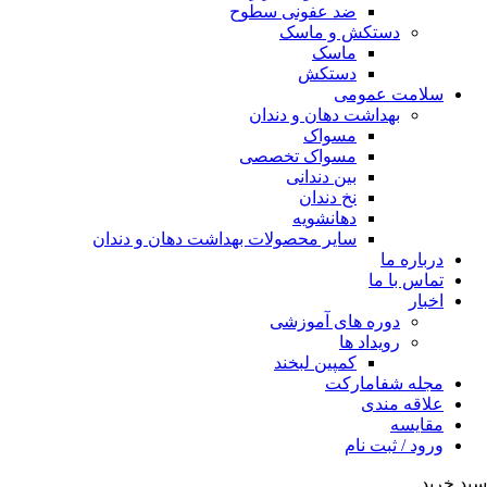
ضد عفونی سطوح
دستکش و ماسک
ماسک
دستکش
سلامت عمومی
بهداشت دهان و دندان
مسواک
مسواک تخصصی
بین دندانی
نخ دندان
دهانشویه
سایر محصولات بهداشت دهان و دندان
درباره ما
تماس با ما
اخبار
دوره های آموزشی
رویداد ها
کمپین لبخند
مجله شفامارکت
علاقه مندی
مقایسه
ورود / ثبت نام
سبد خرید