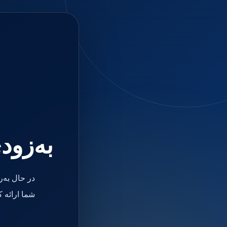
جستجو
منو
دسته بندی ها
فیکسچر
ابوتمنت
Impression Coping
Smart Builder
kits
Others
صفحه اصلی
دندانپزشکی
ترمیمی و زیبایی
به‌زود
مواد ترمیمی
آمالگام
کامپوزیت
کامپوزیت فلو
در حال به‌
اسید اچ
باندینگ
شما ارائه 
بیس و لاینر
بلیچینگ
انواع سمان و گلاس آینومر