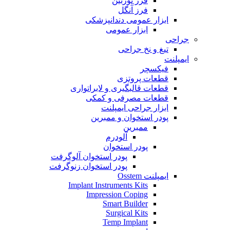
فرز توربین
فرز آنگل
ابزار عمومی دندانپزشکی
ابزار عمومی
جراحی
تیغ و نخ جراحی
ایمپلنت
فیکسچر
قطعات پروتزی
قطعات قالبگیری و لابراتواری
قطعات مصرفی و کمکی
ابزار جراحی ایمپلنت
پودر استخوان و ممبرین
ممبرین
آلودرم
پودر استخوان
پودر استخوان آلوگرفت
پودر استخوان زنوگرفت
ایمپلنت Osstem
Implant Instruments Kits
Impression Coping
Smart Builder
Surgical Kits
Temp Implant