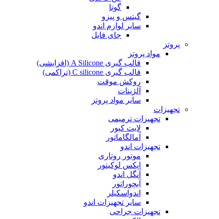
گوتا
گیتس و پیزو
سایر لوازم اندو
جای فایل
پروتز
مواد پروتز
قالب گیری A Silicone (افزایشی)
قالب گیری C silicone (تراکمی)
روکش موقت
آلژینات
سایر مواد پروتز
تجهیزات
تجهیزات ترمیمی
لایت کیور
آمالگاماتور
تجهیزات اندو
موتور روتاری
اپکس لوکیتور
آنگل اندو
آبچوراتور
اندواسکیلر
سایر تجهیزات اندو
تجهیزات جراحی