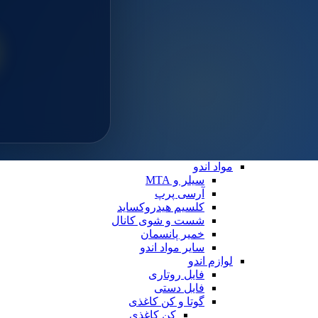
سایلن
مواد ترمیمی عمومی
خمیر پالیش
لوازم ترمیمی
دیسک پرداخت
دهان بازکن
فایبرپست
سایر لوازم ترمیمی
نوار ماتریس
کاپ و مولت پرداخت
نوار پرداخت
اندو
مواد اندو
سیلر و MTA
آرسی پرپ
کلسیم هیدروکساید
شست و شوی کانال
خمیر پانسمان
سایر مواد اندو
لوازم اندو
فایل روتاری
فایل دستی
گوتا و کن کاغذی
کن کاغذی