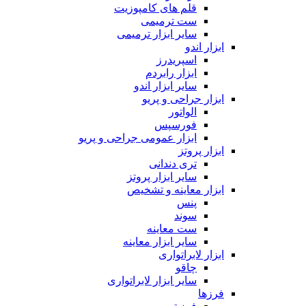
قلم های کامپوزیت
ست ترمیمی
سایر ابزار ترمیمی
ابزار اندو
اسپریدرز
ابزار رابردم
سایر ابزار اندو
ابزار جراحی و پریو
الواتور
فورسپس
ابزار عمومی جراحی و پریو
ابزار پروتز
تری دندانی
سایر ابزار پروتز
ابزار معاینه و تشخیص
پنس
سوند
ست معاینه
سایر ابزار معاینه
ابزار لابراتواری
چاقو
سایر ابزار لابراتواری
فرزها