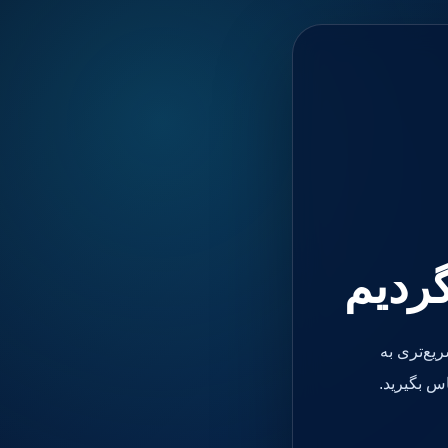
گردیم
یع‌تری به
س بگیرید.