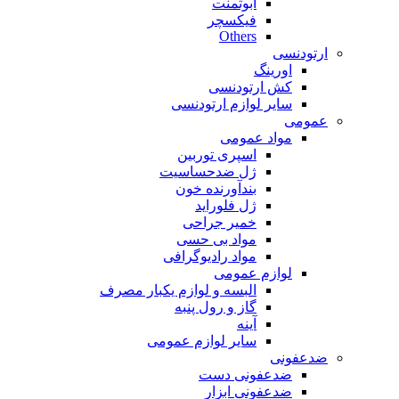
ابوتمنت
فیکسچر
Others
ارتودنسی
اورینگ
کش ارتودنسی
سایر لوازم ارتودنسی
عمومی
مواد عمومی
اسپری توربین
ژل ضدحساسیت
بندآورنده خون
ژل فلوراید
خمیر جراحی
مواد بی حسی
مواد رادیوگرافی
لوازم عمومی
البسه و لوازم یکبار مصرف
گاز و رول پنبه
آینه
سایر لوازم عمومی
ضدعفونی
ضدعفونی دست
ضدعفونی ابزار