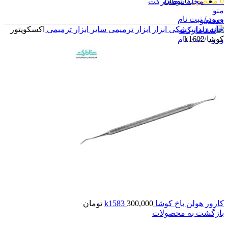
0
محصول
0
تومان
مجله شفامارکت
منو
ورود / ثبت نام
جستجو
خانه
دندانپزشکی
ابزار
ابزار ترمیمی
سایر ابزار ترمیمی
اکسکویتور
کوشا k1602
ورود / ثبت نام
0
محصول
0
تومان
کارور هولن باخ کوشا k1583
300,000
تومان
بازگشت به محصولات