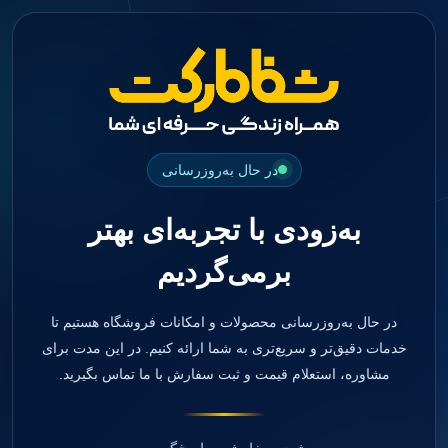
جستجو
منو
دسته بندی ها
فیکسچر
ابوتمنت
Impression Coping
Smart Builder
در حال به‌روزرسانی
kits
Others
به‌زودی با تجربه‌ای بهتر
صفحه اصلی
دندانپزشکی
برمی‌گردیم
ترمیمی و زیبایی
مواد ترمیمی
آمالگام
کامپوزیت
در حال به‌روزرسانی محصولات و امکانات فروشگاه هستیم تا
کامپوزیت فلو
خدمات دقیق‌تر و سریع‌تری به شما ارائه کنیم. در این مدت برای
اسید اچ
مشاوره، استعلام قیمت و ثبت سفارش با ما تماس بگیرید.
باندینگ
بیس و لاینر
بلیچینگ
انواع سمان و گلاس آینومر