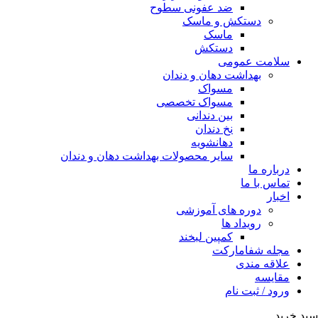
ضد عفونی سطوح
دستکش و ماسک
ماسک
دستکش
سلامت عمومی
بهداشت دهان و دندان
مسواک
مسواک تخصصی
بین دندانی
نخ دندان
دهانشویه
سایر محصولات بهداشت دهان و دندان
درباره ما
تماس با ما
اخبار
دوره های آموزشی
رویداد ها
کمپین لبخند
مجله شفامارکت
علاقه مندی
مقایسه
ورود / ثبت نام
سبد خرید