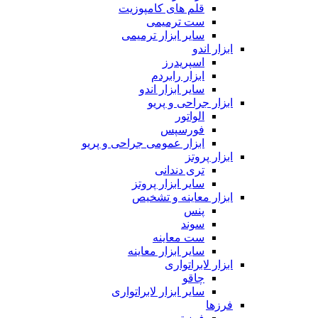
قلم های کامپوزیت
ست ترمیمی
سایر ابزار ترمیمی
ابزار اندو
اسپریدرز
ابزار رابردم
سایر ابزار اندو
ابزار جراحی و پریو
الواتور
فورسپس
ابزار عمومی جراحی و پریو
ابزار پروتز
تری دندانی
سایر ابزار پروتز
ابزار معاینه و تشخیص
پنس
سوند
ست معاینه
سایر ابزار معاینه
ابزار لابراتواری
چاقو
سایر ابزار لابراتواری
فرزها