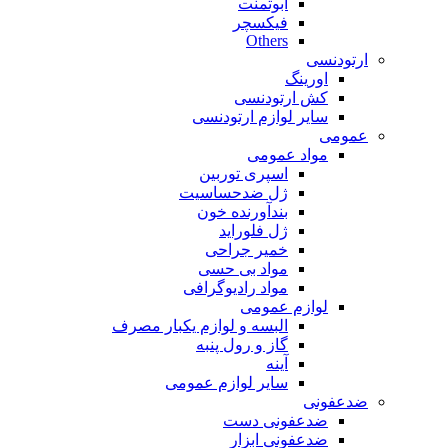
ابوتمنت
فیکسچر
Others
ارتودنسی
اورینگ
کش ارتودنسی
سایر لوازم ارتودنسی
عمومی
مواد عمومی
اسپری توربین
ژل ضدحساسیت
بندآورنده خون
ژل فلوراید
خمیر جراحی
مواد بی حسی
مواد رادیوگرافی
لوازم عمومی
البسه و لوازم یکبار مصرف
گاز و رول پنبه
آینه
سایر لوازم عمومی
ضدعفونی
ضدعفونی دست
ضدعفونی ابزار