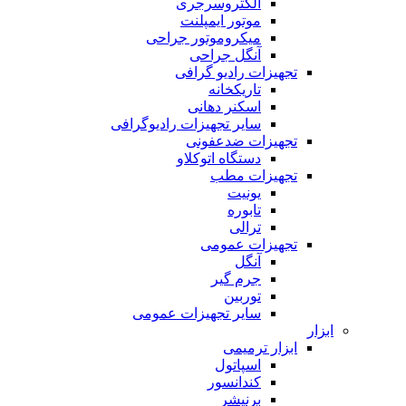
الکتروسرجری
موتور ایمپلنت
میکروموتور جراحی
آنگل جراحی
تجهیزات رادیو گرافی
تاریکخانه
اسکنر دهانی
سایر تجهیزات رادیوگرافی
تجهیزات ضدعفونی
دستگاه اتوکلاو
تجهیزات مطب
یونیت
تابوره
ترالی
تجهیزات عمومی
آنگل
جرم گیر
توربین
سایر تجهیزات عمومی
ابزار
ابزار ترمیمی
اسپاتول
کندانسور
برنیشر