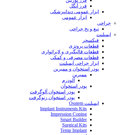
فرز توربین
فرز آنگل
ابزار عمومی دندانپزشکی
ابزار عمومی
جراحی
تیغ و نخ جراحی
ایمپلنت
فیکسچر
قطعات پروتزی
قطعات قالبگیری و لابراتواری
قطعات مصرفی و کمکی
ابزار جراحی ایمپلنت
پودر استخوان و ممبرین
ممبرین
آلودرم
پودر استخوان
پودر استخوان آلوگرفت
پودر استخوان زنوگرفت
ایمپلنت Osstem
Implant Instruments Kits
Impression Coping
Smart Builder
Surgical Kits
Temp Implant