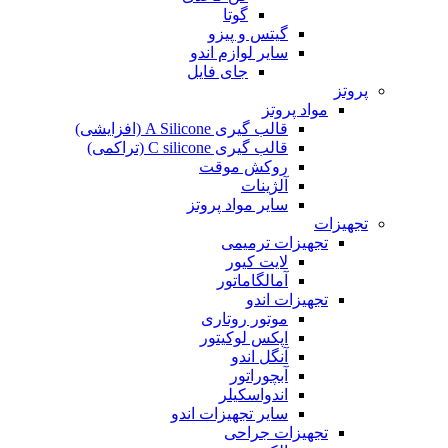
گوتا
گیتس و پیزو
سایر لوازم اندو
جای فایل
پروتز
مواد پروتز
قالب گیری A Silicone (افزایشی)
قالب گیری C silicone (تراکمی)
روکش موقت
آلژینات
سایر مواد پروتز
تجهیزات
تجهیزات ترمیمی
لایت کیور
آمالگاماتور
تجهیزات اندو
موتور روتاری
اپکس لوکیتور
آنگل اندو
آبچوراتور
اندواسکیلر
سایر تجهیزات اندو
تجهیزات جراحی