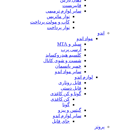
فایبرپست
سایر لوازم ترمیمی
نوار ماتریس
کاپ و مولت پرداخت
نوار پرداخت
اندو
مواد اندو
سیلر و MTA
آرسی پرپ
کلسیم هیدروکساید
شست و شوی کانال
خمیر پانسمان
سایر مواد اندو
لوازم اندو
فایل روتاری
فایل دستی
گوتا و کن کاغذی
کن کاغذی
گوتا
گیتس و پیزو
سایر لوازم اندو
جای فایل
پروتز