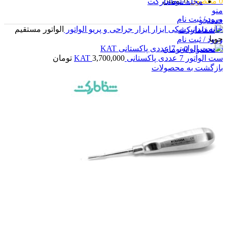
0
محصول
0
تومان
مجله شفامارکت
منو
ورود / ثبت نام
جستجو
خانه
دندانپزشکی
ابزار
ابزار جراحی و پریو
الواتور
الواتور مستقیم
جویا
ورود / ثبت نام
0
محصول
0
تومان
ست الواتور 7 عددی پاکستانی KAT
3,700,000
تومان
بازگشت به محصولات