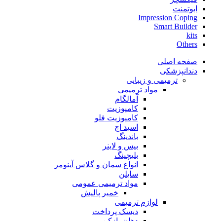
ابوتمنت
Impression Coping
Smart Builder
kits
Others
صفحه اصلی
دندانپزشکی
ترمیمی و زیبایی
مواد ترمیمی
آمالگام
کامپوزیت
کامپوزیت فلو
اسید اچ
باندینگ
بیس و لاینر
بلیچینگ
انواع سمان و گلاس آینومر
سایلن
مواد ترمیمی عمومی
خمیر پالیش
لوازم ترمیمی
دیسک پرداخت
دهان بازکن