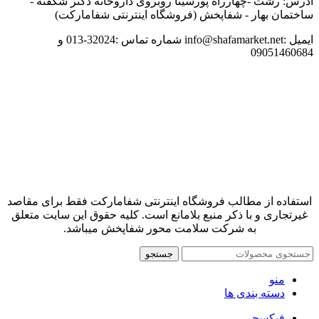
آدرس: رشت -چهارراه پورسینا روبروی داروخانه دکتر شکفته -
ساختمان بهار - شفاپخش (فروشگاه اینترنتی شفامارکت)
ایمیل :info@shafamarket.net شماره تماس :32024-013 و
09051460684
استفاده از مطالب فروشگاه اینترنتی شفامارکت فقط برای مقاصد
غیرتجاری و با ذکر منبع بلامانع است. کلیه حقوق این سایت متعلق
به شرکت سلامت محور شفاپخش میباشد.
جستجو
منو
دسته بندی ها
فیکسچر