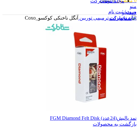
0
محصول
0
تومان
مجله شفامارکت
منو
ورود / ثبت نام
جستجو
خانه
تجهیزات ترمیمی
توربین
آنگل ناخنکی کوکسو_Coxo
ورود / ثبت نام
0
محصول
0
تومان
نمد پالیش(24عدد) FGM Diamond Felt Disk
بازگشت به محصولات