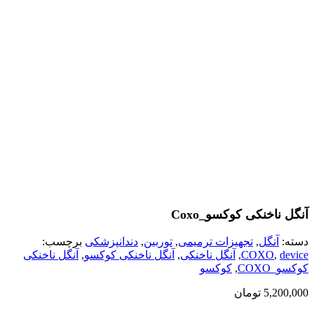
آنگل ناخنکی کوکسو_Coxo
دسته:
آنگل
,
تجهیزات ترمیمی
,
توربین
,
دندانپزشکی
برچسب:
device
,
COXO
,
آنگل ناخنکی
,
آنگل ناخنکی کوکسو
,
آنگل ناخنکی
کوکسو_COXO
,
کوکسو
5,200,000
تومان