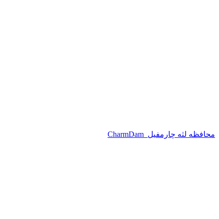
محافظه لثه چارمفیل_CharmDam