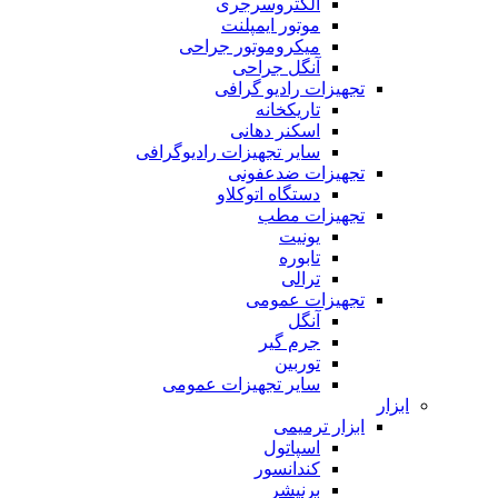
الکتروسرجری
موتور ایمپلنت
میکروموتور جراحی
آنگل جراحی
تجهیزات رادیو گرافی
تاریکخانه
اسکنر دهانی
سایر تجهیزات رادیوگرافی
تجهیزات ضدعفونی
دستگاه اتوکلاو
تجهیزات مطب
یونیت
تابوره
ترالی
تجهیزات عمومی
آنگل
جرم گیر
توربین
سایر تجهیزات عمومی
ابزار
ابزار ترمیمی
اسپاتول
کندانسور
برنیشر