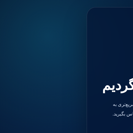
گردیم
یع‌تری به
س بگیرید.