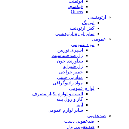
ابوتمنت
فیکسچر
Others
ارتودنسی
اورینگ
کش ارتودنسی
سایر لوازم ارتودنسی
عمومی
مواد عمومی
اسپری توربین
ژل ضدحساسیت
بندآورنده خون
ژل فلوراید
خمیر جراحی
مواد بی حسی
مواد رادیوگرافی
لوازم عمومی
البسه و لوازم یکبار مصرف
گاز و رول پنبه
آینه
سایر لوازم عمومی
ضدعفونی
ضدعفونی دست
ضدعفونی ابزار