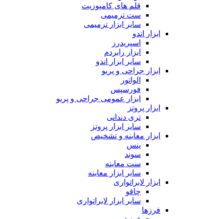
قلم های کامپوزیت
ست ترمیمی
سایر ابزار ترمیمی
ابزار اندو
اسپریدرز
ابزار رابردم
سایر ابزار اندو
ابزار جراحی و پریو
الواتور
فورسپس
ابزار عمومی جراحی و پریو
ابزار پروتز
تری دندانی
سایر ابزار پروتز
ابزار معاینه و تشخیص
پنس
سوند
ست معاینه
سایر ابزار معاینه
ابزار لابراتواری
چاقو
سایر ابزار لابراتواری
فرزها