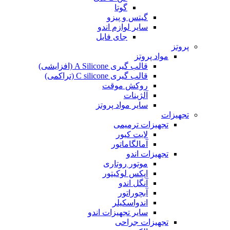
گوتا
گیتس و پیزو
سایر لوازم اندو
جای فایل
پروتز
مواد پروتز
قالب گیری A Silicone (افزایشی)
قالب گیری C silicone (تراکمی)
روکش موقت
آلژینات
سایر مواد پروتز
تجهیزات
تجهیزات ترمیمی
لایت کیور
آمالگاماتور
تجهیزات اندو
موتور روتاری
اپکس لوکیتور
آنگل اندو
آبچوراتور
اندواسکیلر
سایر تجهیزات اندو
تجهیزات جراحی