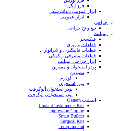
فرز توربین
فرز آنگل
ابزار عمومی دندانپزشکی
ابزار عمومی
جراحی
تیغ و نخ جراحی
ایمپلنت
فیکسچر
قطعات پروتزی
قطعات قالبگیری و لابراتواری
قطعات مصرفی و کمکی
ابزار جراحی ایمپلنت
پودر استخوان و ممبرین
ممبرین
آلودرم
پودر استخوان
پودر استخوان آلوگرفت
پودر استخوان زنوگرفت
ایمپلنت Osstem
Implant Instruments Kits
Impression Coping
Smart Builder
Surgical Kits
Temp Implant