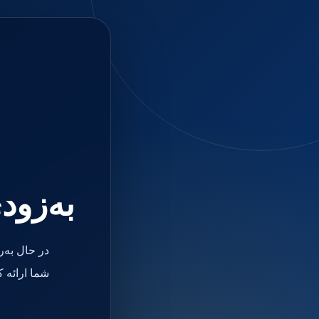
جستجو
منو
دسته بندی ها
فیکسچر
ابوتمنت
Impression Coping
Smart Builder
kits
Others
صفحه اصلی
دندانپزشکی
ترمیمی و زیبایی
به‌زود
مواد ترمیمی
آمالگام
کامپوزیت
کامپوزیت فلو
در حال به‌
اسید اچ
باندینگ
شما ارائه 
بیس و لاینر
بلیچینگ
انواع سمان و گلاس آینومر