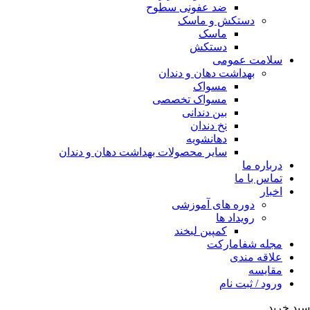
ضد عفونی سطوح
دستکش و ماسک
ماسک
دستکش
سلامت عمومی
بهداشت دهان و دندان
مسواک
مسواک تخصصی
بین دندانی
نخ دندان
دهانشویه
سایر محصولات بهداشت دهان و دندان
درباره ما
تماس با ما
اخبار
دوره های آموزشی
رویداد ها
کمپین لبخند
مجله شفامارکت
علاقه مندی
مقایسه
ورود / ثبت نام
سبد خرید