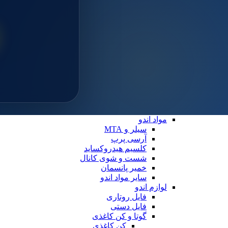
سایلن
مواد ترمیمی عمومی
خمیر پالیش
لوازم ترمیمی
دیسک پرداخت
دهان بازکن
فایبرپست
سایر لوازم ترمیمی
نوار ماتریس
کاپ و مولت پرداخت
نوار پرداخت
اندو
مواد اندو
سیلر و MTA
آرسی پرپ
کلسیم هیدروکساید
شست و شوی کانال
خمیر پانسمان
سایر مواد اندو
لوازم اندو
فایل روتاری
فایل دستی
گوتا و کن کاغذی
کن کاغذی