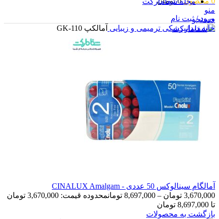
0
محصول
0
تومان
مجله شفامارکت
منو
ورود / ثبت نام
جستجو
خانه
دندانپزشکی
ترمیمی و زیبایی
آمالکپ GK-110
ورود / ثبت نام
0
محصول
0
تومان
آمالگام سینالوکس 50 عددی - CINALUX Amalgam
3,670,000
تومان
–
8,697,000
تومان
محدوده قیمت: 3,670,000 تومان
تا 8,697,000 تومان
بازگشت به محصولات