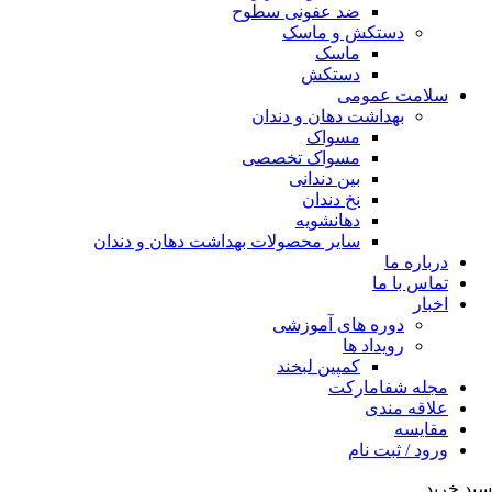
ضد عفونی سطوح
دستکش و ماسک
ماسک
دستکش
سلامت عمومی
بهداشت دهان و دندان
مسواک
مسواک تخصصی
بین دندانی
نخ دندان
دهانشویه
سایر محصولات بهداشت دهان و دندان
درباره ما
تماس با ما
اخبار
دوره های آموزشی
رویداد ها
کمپین لبخند
مجله شفامارکت
علاقه مندی
مقایسه
ورود / ثبت نام
سبد خرید