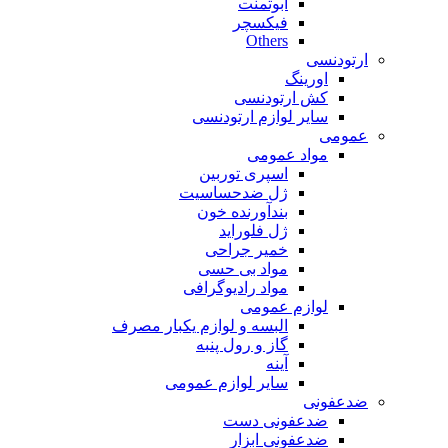
ابوتمنت
فیکسچر
Others
ارتودنسی
اورینگ
کش ارتودنسی
سایر لوازم ارتودنسی
عمومی
مواد عمومی
اسپری توربین
ژل ضدحساسیت
بندآورنده خون
ژل فلوراید
خمیر جراحی
مواد بی حسی
مواد رادیوگرافی
لوازم عمومی
البسه و لوازم یکبار مصرف
گاز و رول پنبه
آینه
سایر لوازم عمومی
ضدعفونی
ضدعفونی دست
ضدعفونی ابزار