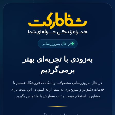
جستجو
منو
دسته بندی ها
فیکسچر
ابوتمنت
Impression Coping
Smart Builder
در حال به‌روزرسانی
kits
Others
به‌زودی با تجربه‌ای بهتر
صفحه اصلی
دندانپزشکی
برمی‌گردیم
ترمیمی و زیبایی
مواد ترمیمی
آمالگام
کامپوزیت
در حال به‌روزرسانی محصولات و امکانات فروشگاه هستیم تا
کامپوزیت فلو
خدمات دقیق‌تر و سریع‌تری به شما ارائه کنیم. در این مدت برای
اسید اچ
مشاوره، استعلام قیمت و ثبت سفارش با ما تماس بگیرید.
باندینگ
بیس و لاینر
بلیچینگ
انواع سمان و گلاس آینومر