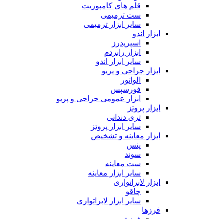
قلم های کامپوزیت
ست ترمیمی
سایر ابزار ترمیمی
ابزار اندو
اسپریدرز
ابزار رابردم
سایر ابزار اندو
ابزار جراحی و پریو
الواتور
فورسپس
ابزار عمومی جراحی و پریو
ابزار پروتز
تری دندانی
سایر ابزار پروتز
ابزار معاینه و تشخیص
پنس
سوند
ست معاینه
سایر ابزار معاینه
ابزار لابراتواری
چاقو
سایر ابزار لابراتواری
فرزها