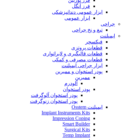
فرز توربین
فرز آنگل
ابزار عمومی دندانپزشکی
ابزار عمومی
جراحی
تیغ و نخ جراحی
ایمپلنت
فیکسچر
قطعات پروتزی
قطعات قالبگیری و لابراتواری
قطعات مصرفی و کمکی
ابزار جراحی ایمپلنت
پودر استخوان و ممبرین
ممبرین
آلودرم
پودر استخوان
پودر استخوان آلوگرفت
پودر استخوان زنوگرفت
ایمپلنت Osstem
Implant Instruments Kits
Impression Coping
Smart Builder
Surgical Kits
Temp Implant