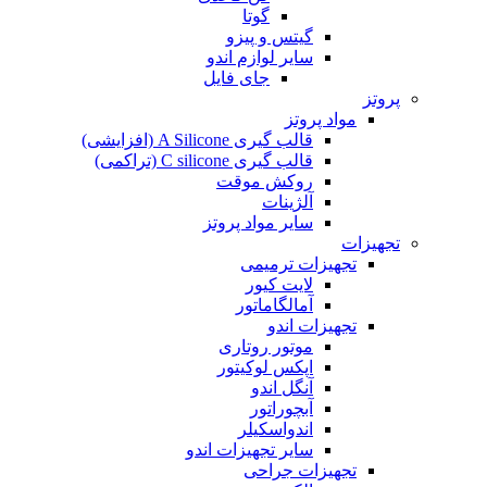
گوتا
گیتس و پیزو
سایر لوازم اندو
جای فایل
پروتز
مواد پروتز
قالب گیری A Silicone (افزایشی)
قالب گیری C silicone (تراکمی)
روکش موقت
آلژینات
سایر مواد پروتز
تجهیزات
تجهیزات ترمیمی
لایت کیور
آمالگاماتور
تجهیزات اندو
موتور روتاری
اپکس لوکیتور
آنگل اندو
آبچوراتور
اندواسکیلر
سایر تجهیزات اندو
تجهیزات جراحی