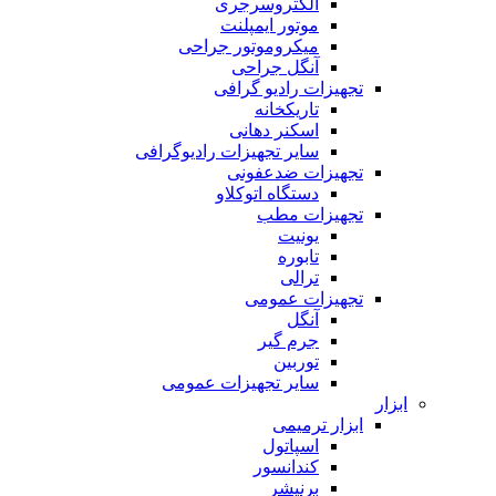
الکتروسرجری
موتور ایمپلنت
میکروموتور جراحی
آنگل جراحی
تجهیزات رادیو گرافی
تاریکخانه
اسکنر دهانی
سایر تجهیزات رادیوگرافی
تجهیزات ضدعفونی
دستگاه اتوکلاو
تجهیزات مطب
یونیت
تابوره
ترالی
تجهیزات عمومی
آنگل
جرم گیر
توربین
سایر تجهیزات عمومی
ابزار
ابزار ترمیمی
اسپاتول
کندانسور
برنیشر