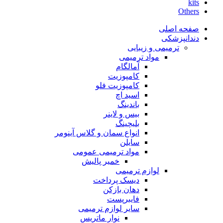
kits
Others
صفحه اصلی
دندانپزشکی
ترمیمی و زیبایی
مواد ترمیمی
آمالگام
کامپوزیت
کامپوزیت فلو
اسید اچ
باندینگ
بیس و لاینر
بلیچینگ
انواع سمان و گلاس آینومر
سایلن
مواد ترمیمی عمومی
خمیر پالیش
لوازم ترمیمی
دیسک پرداخت
دهان بازکن
فایبرپست
سایر لوازم ترمیمی
نوار ماتریس