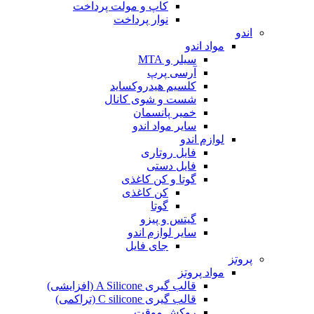
کاپ و مولت پرداخت
نوار پرداخت
اندو
مواد اندو
سیلر و MTA
آرسی پرپ
کلسیم هیدروکساید
شست و شوی کانال
خمیر پانسمان
سایر مواد اندو
لوازم اندو
فایل روتاری
فایل دستی
گوتا و کن کاغذی
کن کاغذی
گوتا
گیتس و پیزو
سایر لوازم اندو
جای فایل
پروتز
مواد پروتز
قالب گیری A Silicone (افزایشی)
قالب گیری C silicone (تراکمی)
روکش موقت