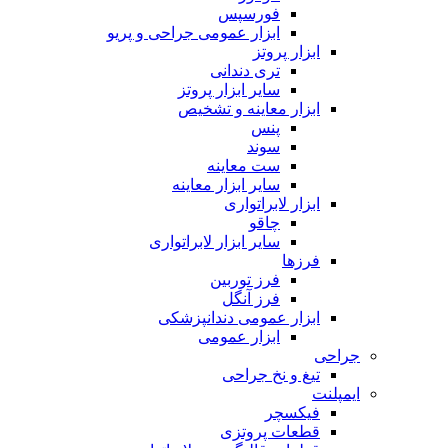
فورسپس
ابزار عمومی جراحی و پریو
ابزار پروتز
تری دندانی
سایر ابزار پروتز
ابزار معاینه و تشخیص
پنس
سوند
ست معاینه
سایر ابزار معاینه
ابزار لابراتواری
چاقو
سایر ابزار لابراتواری
فرزها
فرز توربین
فرز آنگل
ابزار عمومی دندانپزشکی
ابزار عمومی
جراحی
تیغ و نخ جراحی
ایمپلنت
فیکسچر
قطعات پروتزی