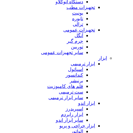
دستگاه اتوکلاو
تجهیزات مطب
یونیت
تابوره
ترالی
تجهیزات عمومی
آنگل
جرم گیر
توربین
سایر تجهیزات عمومی
ابزار
ابزار ترمیمی
اسپاتول
کندانسور
برنیشر
قلم های کامپوزیت
ست ترمیمی
سایر ابزار ترمیمی
ابزار اندو
اسپریدرز
ابزار رابردم
سایر ابزار اندو
ابزار جراحی و پریو
الواتور