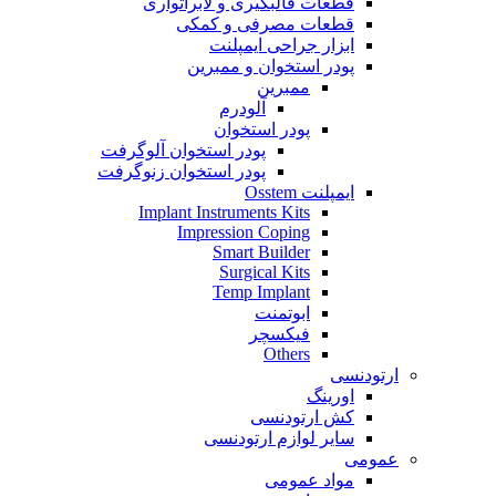
قطعات قالبگیری و لابراتواری
قطعات مصرفی و کمکی
ابزار جراحی ایمپلنت
پودر استخوان و ممبرین
ممبرین
آلودرم
پودر استخوان
پودر استخوان آلوگرفت
پودر استخوان زنوگرفت
ایمپلنت Osstem
Implant Instruments Kits
Impression Coping
Smart Builder
Surgical Kits
Temp Implant
ابوتمنت
فیکسچر
Others
ارتودنسی
اورینگ
کش ارتودنسی
سایر لوازم ارتودنسی
عمومی
مواد عمومی