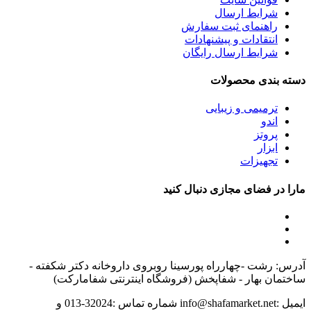
شرایط ارسال
راهنمای ثبت سفارش
انتقادات و پیشنهادات
شرایط ارسال رایگان
دسته بندی محصولات
ترمیمی و زیبایی
اندو
پروتز
ابزار
تجهیزات
مارا در فضای مجازی دنبال کنید
آدرس: رشت -چهارراه پورسینا روبروی داروخانه دکتر شکفته -
ساختمان بهار - شفاپخش (فروشگاه اینترنتی شفامارکت)
ایمیل :info@shafamarket.net شماره تماس :32024-013 و