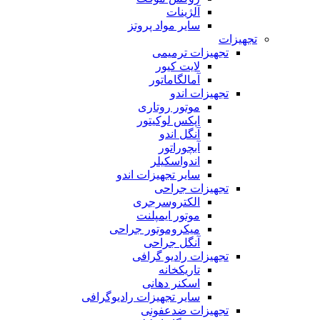
آلژینات
سایر مواد پروتز
تجهیزات
تجهیزات ترمیمی
لایت کیور
آمالگاماتور
تجهیزات اندو
موتور روتاری
اپکس لوکیتور
آنگل اندو
آبچوراتور
اندواسکیلر
سایر تجهیزات اندو
تجهیزات جراحی
الکتروسرجری
موتور ایمپلنت
میکروموتور جراحی
آنگل جراحی
تجهیزات رادیو گرافی
تاریکخانه
اسکنر دهانی
سایر تجهیزات رادیوگرافی
تجهیزات ضدعفونی