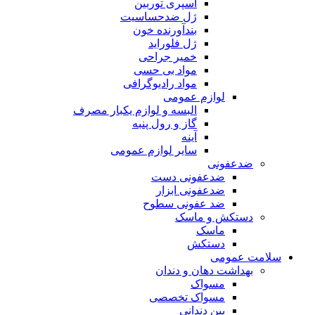
اسپری توربین
ژل ضدحساسیت
بندآورنده خون
ژل فلوراید
خمیر جراحی
مواد بی حسی
مواد رادیوگرافی
لوازم عمومی
البسه و لوازم یکبار مصرف
گاز و رول پنبه
آینه
سایر لوازم عمومی
ضدعفونی
ضدعفونی دست
ضدعفونی ابزار
ضد عفونی سطوح
دستکش و ماسک
ماسک
دستکش
سلامت عمومی
بهداشت دهان و دندان
مسواک
مسواک تخصصی
بین دندانی