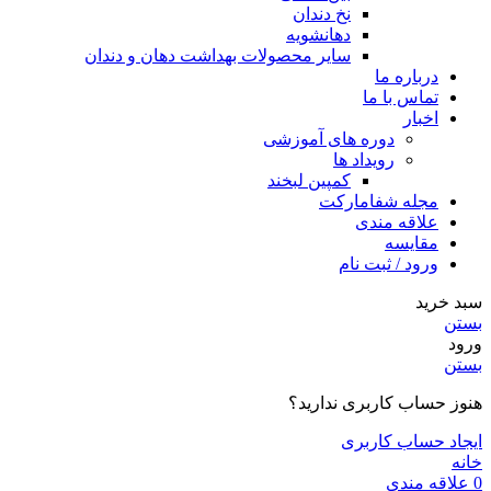
نخ دندان
دهانشویه
سایر محصولات بهداشت دهان و دندان
درباره ما
تماس با ما
اخبار
دوره های آموزشی
رویداد ها
کمپین لبخند
مجله شفامارکت
علاقه مندی
مقایسه
ورود / ثبت نام
سبد خرید
بستن
ورود
بستن
هنوز حساب کاربری ندارید؟
ایجاد حساب کاربری
خانه
0
علاقه مندی