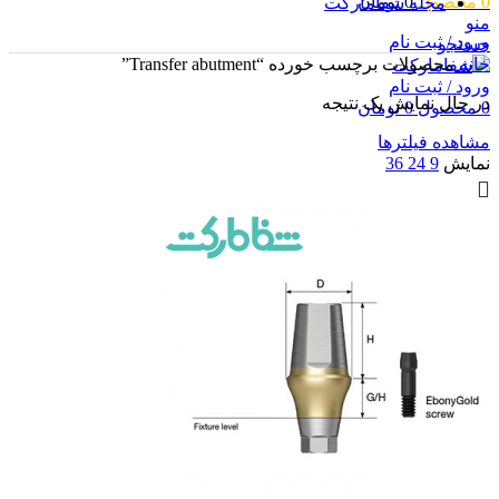
0
محصول
0
تومان
مجله شفامارکت
منو
ورود / ثبت نام
جستجو
خانه
محصولات برچسب خورده “Transfer abutment”
ورود / ثبت نام
در حال نمایش یک نتیجه
0
محصول
0
تومان
مشاهده فیلترها
نمایش
9
24
36