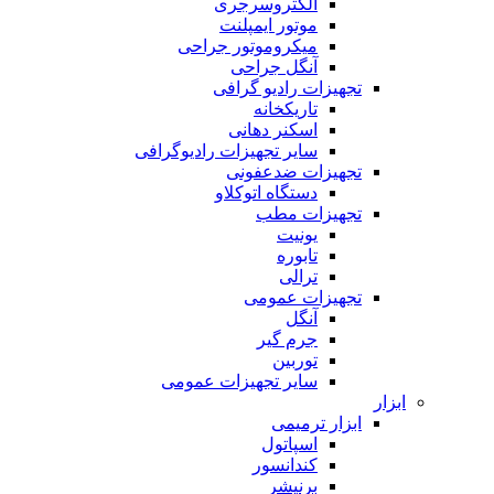
الکتروسرجری
موتور ایمپلنت
میکروموتور جراحی
آنگل جراحی
تجهیزات رادیو گرافی
تاریکخانه
اسکنر دهانی
سایر تجهیزات رادیوگرافی
تجهیزات ضدعفونی
دستگاه اتوکلاو
تجهیزات مطب
یونیت
تابوره
ترالی
تجهیزات عمومی
آنگل
جرم گیر
توربین
سایر تجهیزات عمومی
ابزار
ابزار ترمیمی
اسپاتول
کندانسور
برنیشر