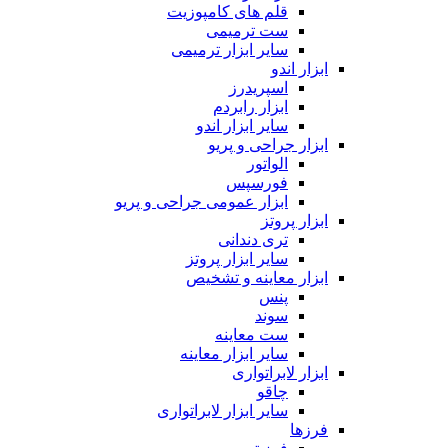
قلم های کامپوزیت
ست ترمیمی
سایر ابزار ترمیمی
ابزار اندو
اسپریدرز
ابزار رابردم
سایر ابزار اندو
ابزار جراحی و پریو
الواتور
فورسپس
ابزار عمومی جراحی و پریو
ابزار پروتز
تری دندانی
سایر ابزار پروتز
ابزار معاینه و تشخیص
پنس
سوند
ست معاینه
سایر ابزار معاینه
ابزار لابراتواری
چاقو
سایر ابزار لابراتواری
فرزها