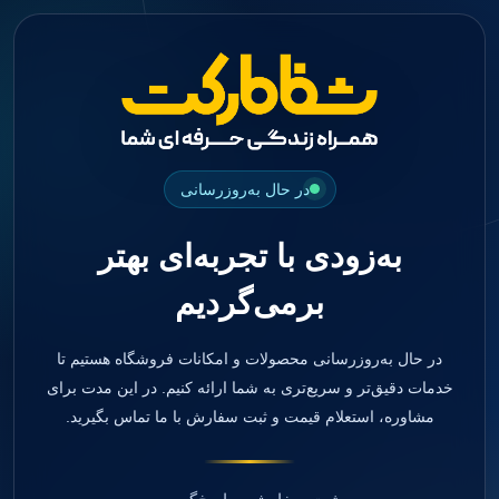
جستجو
منو
دسته بندی ها
فیکسچر
ابوتمنت
Impression Coping
Smart Builder
در حال به‌روزرسانی
kits
Others
به‌زودی با تجربه‌ای بهتر
صفحه اصلی
دندانپزشکی
برمی‌گردیم
ترمیمی و زیبایی
مواد ترمیمی
آمالگام
کامپوزیت
در حال به‌روزرسانی محصولات و امکانات فروشگاه هستیم تا
کامپوزیت فلو
خدمات دقیق‌تر و سریع‌تری به شما ارائه کنیم. در این مدت برای
اسید اچ
مشاوره، استعلام قیمت و ثبت سفارش با ما تماس بگیرید.
باندینگ
بیس و لاینر
بلیچینگ
انواع سمان و گلاس آینومر