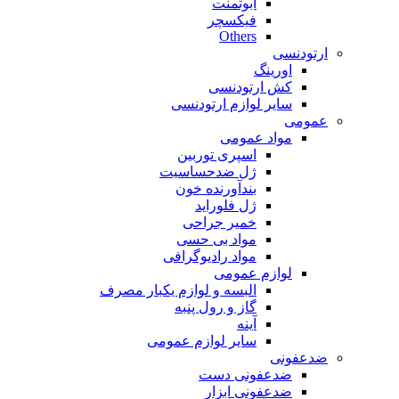
ابوتمنت
فیکسچر
Others
ارتودنسی
اورینگ
کش ارتودنسی
سایر لوازم ارتودنسی
عمومی
مواد عمومی
اسپری توربین
ژل ضدحساسیت
بندآورنده خون
ژل فلوراید
خمیر جراحی
مواد بی حسی
مواد رادیوگرافی
لوازم عمومی
البسه و لوازم یکبار مصرف
گاز و رول پنبه
آینه
سایر لوازم عمومی
ضدعفونی
ضدعفونی دست
ضدعفونی ابزار