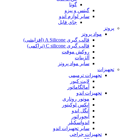
گوتا
گیتس و پیزو
سایر لوازم اندو
جای فایل
پروتز
مواد پروتز
قالب گیری A Silicone (افزایشی)
قالب گیری C silicone (تراکمی)
روکش موقت
آلژینات
سایر مواد پروتز
تجهیزات
تجهیزات ترمیمی
لایت کیور
آمالگاماتور
تجهیزات اندو
موتور روتاری
اپکس لوکیتور
آنگل اندو
آبچوراتور
اندواسکیلر
سایر تجهیزات اندو
تجهیزات جراحی