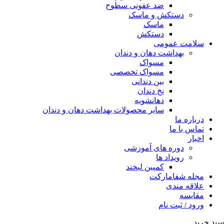
ضد عفونی سطوح
دستکش و ماسک
ماسک
دستکش
سلامت عمومی
بهداشت دهان و دندان
مسواک
مسواک تخصصی
بین دندانی
نخ دندان
دهانشویه
سایر محصولات بهداشت دهان و دندان
درباره ما
تماس با ما
اخبار
دوره های آموزشی
رویداد ها
کمپین لبخند
مجله شفامارکت
علاقه مندی
مقایسه
ورود / ثبت نام
سبد خرید