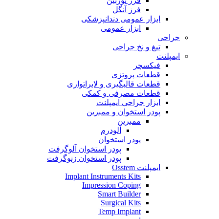
فرز توربین
فرز آنگل
ابزار عمومی دندانپزشکی
ابزار عمومی
جراحی
تیغ و نخ جراحی
ایمپلنت
فیکسچر
قطعات پروتزی
قطعات قالبگیری و لابراتواری
قطعات مصرفی و کمکی
ابزار جراحی ایمپلنت
پودر استخوان و ممبرین
ممبرین
آلودرم
پودر استخوان
پودر استخوان آلوگرفت
پودر استخوان زنوگرفت
ایمپلنت Osstem
Implant Instruments Kits
Impression Coping
Smart Builder
Surgical Kits
Temp Implant