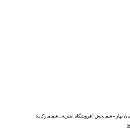
ان بهار - شفاپخش (فروشگاه اینترنتی شفامارکت)
0