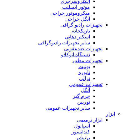
الکتروسرجری
موتور ایمپلنت
میکروموتور جراحی
آنگل جراحی
تجهیزات رادیو گرافی
تاریکخانه
اسکنر دهانی
سایر تجهیزات رادیوگرافی
تجهیزات ضدعفونی
دستگاه اتوکلاو
تجهیزات مطب
یونیت
تابوره
ترالی
تجهیزات عمومی
آنگل
جرم گیر
توربین
سایر تجهیزات عمومی
ابزار
ابزار ترمیمی
اسپاتول
کندانسور
برنیشر