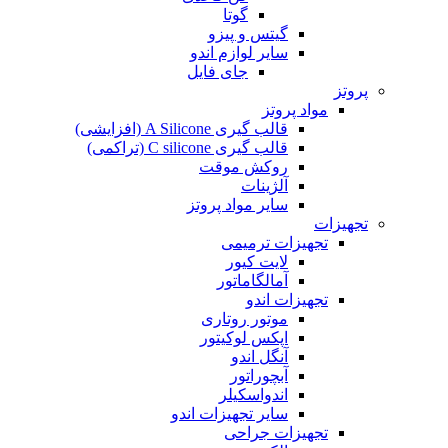
گوتا
گیتس و پیزو
سایر لوازم اندو
جای فایل
پروتز
مواد پروتز
قالب گیری A Silicone (افزایشی)
قالب گیری C silicone (تراکمی)
روکش موقت
آلژینات
سایر مواد پروتز
تجهیزات
تجهیزات ترمیمی
لایت کیور
آمالگاماتور
تجهیزات اندو
موتور روتاری
اپکس لوکیتور
آنگل اندو
آبچوراتور
اندواسکیلر
سایر تجهیزات اندو
تجهیزات جراحی