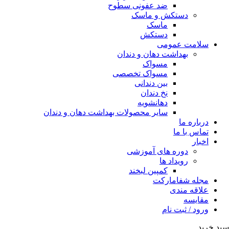
ضد عفونی سطوح
دستکش و ماسک
ماسک
دستکش
سلامت عمومی
بهداشت دهان و دندان
مسواک
مسواک تخصصی
بین دندانی
نخ دندان
دهانشویه
سایر محصولات بهداشت دهان و دندان
درباره ما
تماس با ما
اخبار
دوره های آموزشی
رویداد ها
کمپین لبخند
مجله شفامارکت
علاقه مندی
مقایسه
ورود / ثبت نام
سبد خرید