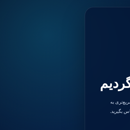
گردیم
یع‌تری به
س بگیرید.