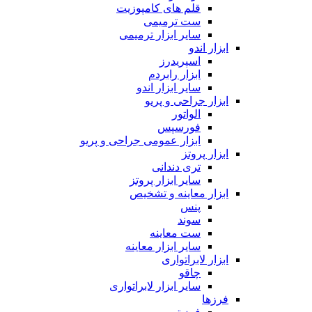
قلم های کامپوزیت
ست ترمیمی
سایر ابزار ترمیمی
ابزار اندو
اسپریدرز
ابزار رابردم
سایر ابزار اندو
ابزار جراحی و پریو
الواتور
فورسپس
ابزار عمومی جراحی و پریو
ابزار پروتز
تری دندانی
سایر ابزار پروتز
ابزار معاینه و تشخیص
پنس
سوند
ست معاینه
سایر ابزار معاینه
ابزار لابراتواری
چاقو
سایر ابزار لابراتواری
فرزها