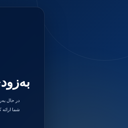
جستجو
منو
دسته بندی ها
فیکسچر
ابوتمنت
Impression Coping
Smart Builder
kits
Others
صفحه اصلی
دندانپزشکی
ترمیمی و زیبایی
به‌زود
مواد ترمیمی
آمالگام
کامپوزیت
کامپوزیت فلو
در حال به‌
اسید اچ
باندینگ
شما ارائه 
بیس و لاینر
بلیچینگ
انواع سمان و گلاس آینومر