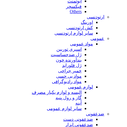
ابوتمنت
فیکسچر
Others
ارتودنسی
اورینگ
کش ارتودنسی
سایر لوازم ارتودنسی
عمومی
مواد عمومی
اسپری توربین
ژل ضدحساسیت
بندآورنده خون
ژل فلوراید
خمیر جراحی
مواد بی حسی
مواد رادیوگرافی
لوازم عمومی
البسه و لوازم یکبار مصرف
گاز و رول پنبه
آینه
سایر لوازم عمومی
ضدعفونی
ضدعفونی دست
ضدعفونی ابزار