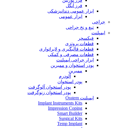
فرز توربین
فرز آنگل
ابزار عمومی دندانپزشکی
ابزار عمومی
جراحی
تیغ و نخ جراحی
ایمپلنت
فیکسچر
قطعات پروتزی
قطعات قالبگیری و لابراتواری
قطعات مصرفی و کمکی
ابزار جراحی ایمپلنت
پودر استخوان و ممبرین
ممبرین
آلودرم
پودر استخوان
پودر استخوان آلوگرفت
پودر استخوان زنوگرفت
ایمپلنت Osstem
Implant Instruments Kits
Impression Coping
Smart Builder
Surgical Kits
Temp Implant