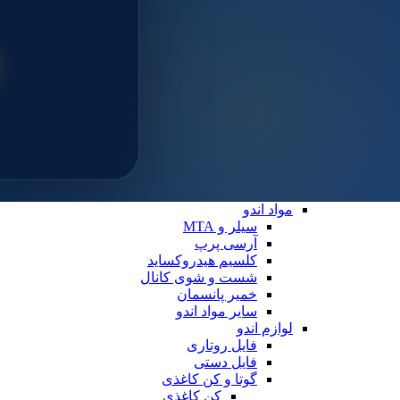
سایلن
مواد ترمیمی عمومی
خمیر پالیش
لوازم ترمیمی
دیسک پرداخت
دهان بازکن
فایبرپست
سایر لوازم ترمیمی
نوار ماتریس
کاپ و مولت پرداخت
نوار پرداخت
اندو
مواد اندو
سیلر و MTA
آرسی پرپ
کلسیم هیدروکساید
شست و شوی کانال
خمیر پانسمان
سایر مواد اندو
لوازم اندو
فایل روتاری
فایل دستی
گوتا و کن کاغذی
کن کاغذی