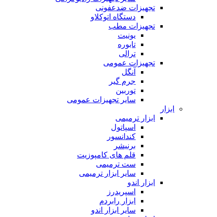
تجهیزات ضدعفونی
دستگاه اتوکلاو
تجهیزات مطب
یونیت
تابوره
ترالی
تجهیزات عمومی
آنگل
جرم گیر
توربین
سایر تجهیزات عمومی
ابزار
ابزار ترمیمی
اسپاتول
کندانسور
برنیشر
قلم های کامپوزیت
ست ترمیمی
سایر ابزار ترمیمی
ابزار اندو
اسپریدرز
ابزار رابردم
سایر ابزار اندو