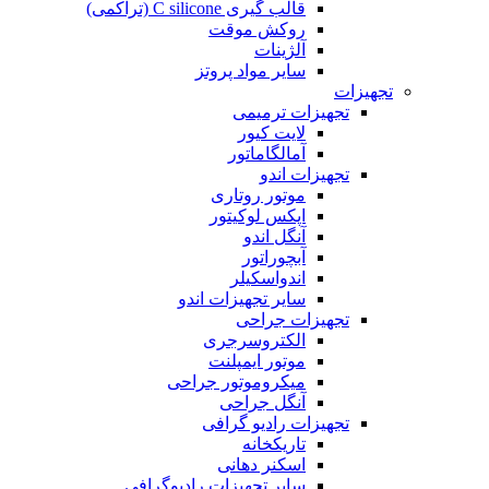
قالب گیری C silicone (تراکمی)
روکش موقت
آلژینات
سایر مواد پروتز
تجهیزات
تجهیزات ترمیمی
لایت کیور
آمالگاماتور
تجهیزات اندو
موتور روتاری
اپکس لوکیتور
آنگل اندو
آبچوراتور
اندواسکیلر
سایر تجهیزات اندو
تجهیزات جراحی
الکتروسرجری
موتور ایمپلنت
میکروموتور جراحی
آنگل جراحی
تجهیزات رادیو گرافی
تاریکخانه
اسکنر دهانی
سایر تجهیزات رادیوگرافی