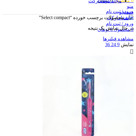
0
محصول
0
تومان
مجله شفامارکت
منو
ورود / ثبت نام
جستجو
خانه
محصولات برچسب خورده “Select compact”
ورود / ثبت نام
در حال نمایش یک نتیجه
0
محصول
0
تومان
مشاهده فیلترها
نمایش
9
24
36