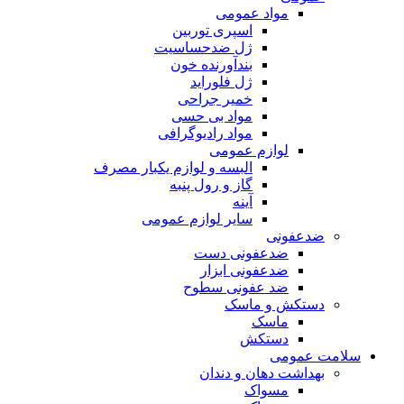
مواد عمومی
اسپری توربین
ژل ضدحساسیت
بندآورنده خون
ژل فلوراید
خمیر جراحی
مواد بی حسی
مواد رادیوگرافی
لوازم عمومی
البسه و لوازم یکبار مصرف
گاز و رول پنبه
آینه
سایر لوازم عمومی
ضدعفونی
ضدعفونی دست
ضدعفونی ابزار
ضد عفونی سطوح
دستکش و ماسک
ماسک
دستکش
سلامت عمومی
بهداشت دهان و دندان
مسواک