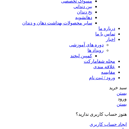
مسواک تخصصی
بین دندانی
نخ دندان
دهانشویه
سایر محصولات بهداشت دهان و دندان
درباره ما
تماس با ما
اخبار
دوره های آموزشی
رویداد ها
کمپین لبخند
مجله شفامارکت
علاقه مندی
مقایسه
ورود / ثبت نام
سبد خرید
بستن
ورود
بستن
هنوز حساب کاربری ندارید؟
ایجاد حساب کاربری