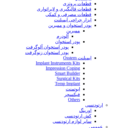
قطعات پروتزی
قطعات قالبگیری و لابراتواری
قطعات مصرفی و کمکی
ابزار جراحی ایمپلنت
پودر استخوان و ممبرین
ممبرین
آلودرم
پودر استخوان
پودر استخوان آلوگرفت
پودر استخوان زنوگرفت
ایمپلنت Osstem
Implant Instruments Kits
Impression Coping
Smart Builder
Surgical Kits
Temp Implant
ابوتمنت
فیکسچر
Others
ارتودنسی
اورینگ
کش ارتودنسی
سایر لوازم ارتودنسی
عمومی