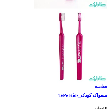
مقایسه
مسواک کودک_TePe Kids
0
تومان