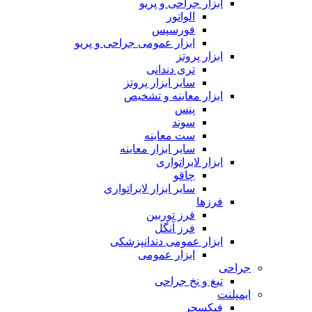
ابزار جراحی و پریو
الواتور
فورسپس
ابزار عمومی جراحی و پریو
ابزار پروتز
تری دندانی
سایر ابزار پروتز
ابزار معاینه و تشخیص
پنس
سوند
ست معاینه
سایر ابزار معاینه
ابزار لابراتواری
چاقو
سایر ابزار لابراتواری
فرزها
فرز توربین
فرز آنگل
ابزار عمومی دندانپزشکی
ابزار عمومی
جراحی
تیغ و نخ جراحی
ایمپلنت
فیکسچر