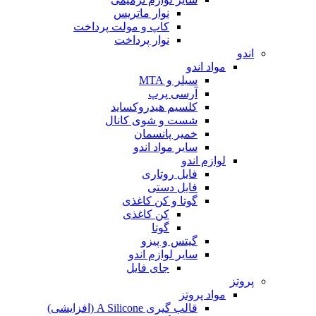
نوار ماتریس
کاپ و مولت پرداخت
نوار پرداخت
اندو
مواد اندو
سیلر و MTA
آرسی پرپ
کلسیم هیدروکساید
شست و شوی کانال
خمیر پانسمان
سایر مواد اندو
لوازم اندو
فایل روتاری
فایل دستی
گوتا و کن کاغذی
کن کاغذی
گوتا
گیتس و پیزو
سایر لوازم اندو
جای فایل
پروتز
مواد پروتز
قالب گیری A Silicone (افزایشی)