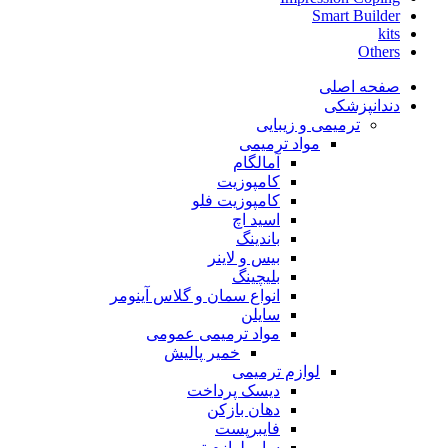
Smart Builder
kits
Others
صفحه اصلی
دندانپزشکی
ترمیمی و زیبایی
مواد ترمیمی
آمالگام
کامپوزیت
کامپوزیت فلو
اسید اچ
باندینگ
بیس و لاینر
بلیچینگ
انواع سمان و گلاس آینومر
سایلن
مواد ترمیمی عمومی
خمیر پالیش
لوازم ترمیمی
دیسک پرداخت
دهان بازکن
فایبرپست
سایر لوازم ترمیمی