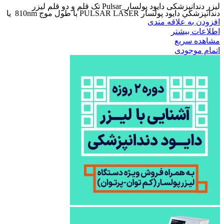
لیزر دندانپزشکی دایود پولسار_Pulsar تک قلم و دو قلم ليزر
دندانپزشكي دایود پولسار PULSAR LASER با طول موج 810nm یا
افزودن به علاقه مندی
اطلاعات بیشتر
مشاهده سریع
اتمام موجودی