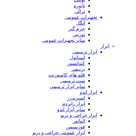
تابوره
ترالی
تجهیزات عمومی
آنگل
جرم گیر
توربین
سایر تجهیزات عمومی
ابزار
ابزار ترمیمی
اسپاتول
کندانسور
برنیشر
قلم های کامپوزیت
ست ترمیمی
سایر ابزار ترمیمی
ابزار اندو
اسپریدرز
ابزار رابردم
سایر ابزار اندو
ابزار جراحی و پریو
الواتور
فورسپس
ابزار عمومی جراحی و پریو