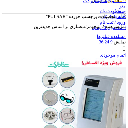
0
محصول
0
تومان
مجله شفامارکت
منو
ورود / ثبت نام
جستجو
خانه
محصولات برچسب خورده “PULSAR”
ورود / ثبت نام
نمایش همه 2 نتیجه
مرتب‌سازی بر اساس جدیدترین
0
محصول
0
تومان
مشاهده فیلترها
نمایش
9
24
36
اتمام موجودی