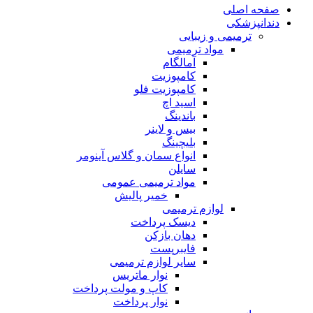
صفحه اصلی
دندانپزشکی
ترمیمی و زیبایی
مواد ترمیمی
آمالگام
کامپوزیت
کامپوزیت فلو
اسید اچ
باندینگ
بیس و لاینر
بلیچینگ
انواع سمان و گلاس آینومر
سایلن
مواد ترمیمی عمومی
خمیر پالیش
لوازم ترمیمی
دیسک پرداخت
دهان بازکن
فایبرپست
سایر لوازم ترمیمی
نوار ماتریس
کاپ و مولت پرداخت
نوار پرداخت