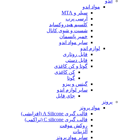
اندو
مواد اندو
سیلر و MTA
آرسی پرپ
کلسیم هیدروکساید
شست و شوی کانال
خمیر پانسمان
سایر مواد اندو
لوازم اندو
فایل روتاری
فایل دستی
گوتا و کن کاغذی
کن کاغذی
گوتا
گیتس و پیزو
سایر لوازم اندو
جای فایل
پروتز
مواد پروتز
قالب گیری A Silicone (افزایشی)
قالب گیری C silicone (تراکمی)
روکش موقت
آلژینات
سایر مواد پروتز