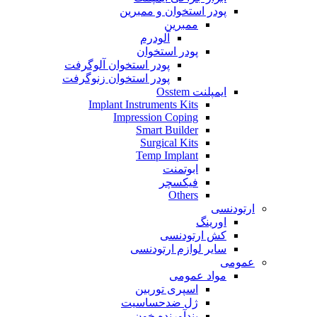
پودر استخوان و ممبرین
ممبرین
آلودرم
پودر استخوان
پودر استخوان آلوگرفت
پودر استخوان زنوگرفت
ایمپلنت Osstem
Implant Instruments Kits
Impression Coping
Smart Builder
Surgical Kits
Temp Implant
ابوتمنت
فیکسچر
Others
ارتودنسی
اورینگ
کش ارتودنسی
سایر لوازم ارتودنسی
عمومی
مواد عمومی
اسپری توربین
ژل ضدحساسیت
بندآورنده خون