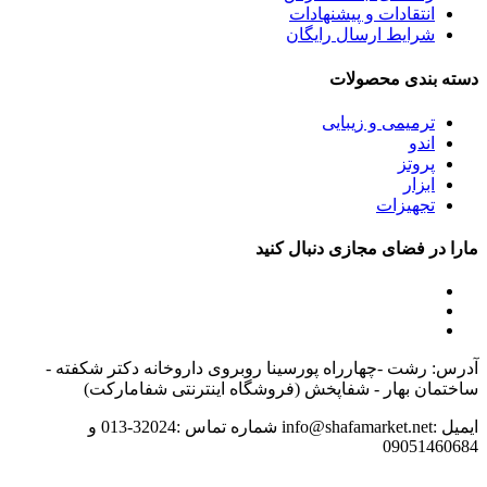
انتقادات و پیشنهادات
شرایط ارسال رایگان
دسته بندی محصولات
ترمیمی و زیبایی
اندو
پروتز
ابزار
تجهیزات
مارا در فضای مجازی دنبال کنید
آدرس: رشت -چهارراه پورسینا روبروی داروخانه دکتر شکفته -
ساختمان بهار - شفاپخش (فروشگاه اینترنتی شفامارکت)
ایمیل :info@shafamarket.net شماره تماس :32024-013 و
09051460684