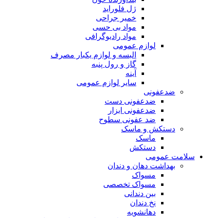
ژل فلوراید
خمیر جراحی
مواد بی حسی
مواد رادیوگرافی
لوازم عمومی
البسه و لوازم یکبار مصرف
گاز و رول پنبه
آینه
سایر لوازم عمومی
ضدعفونی
ضدعفونی دست
ضدعفونی ابزار
ضد عفونی سطوح
دستکش و ماسک
ماسک
دستکش
سلامت عمومی
بهداشت دهان و دندان
مسواک
مسواک تخصصی
بین دندانی
نخ دندان
دهانشویه