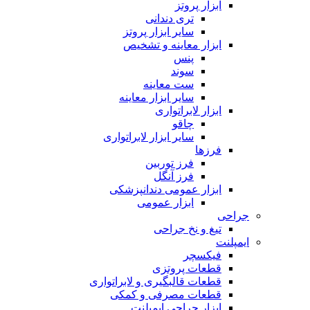
ابزار پروتز
تری دندانی
سایر ابزار پروتز
ابزار معاینه و تشخیص
پنس
سوند
ست معاینه
سایر ابزار معاینه
ابزار لابراتواری
چاقو
سایر ابزار لابراتواری
فرزها
فرز توربین
فرز آنگل
ابزار عمومی دندانپزشکی
ابزار عمومی
جراحی
تیغ و نخ جراحی
ایمپلنت
فیکسچر
قطعات پروتزی
قطعات قالبگیری و لابراتواری
قطعات مصرفی و کمکی
ابزار جراحی ایمپلنت