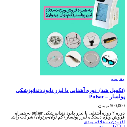
مقایسه
(تکمیل شد)_دوره آشنایی با لیزر دایود دندانپزشکی
پولسار – Pulsar
500,000
تومان
دوره ۲ روزه آشنایی با لیزر دایود دندانپزشکی pulsar به همراه
فروش ویژه دستگاه لیزر پولسار (کم توان-پرتوان) شرکت راشا
افزودن به علاقه مندی