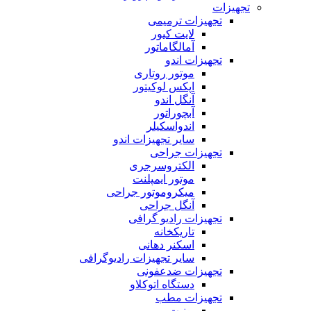
تجهیزات
تجهیزات ترمیمی
لایت کیور
آمالگاماتور
تجهیزات اندو
موتور روتاری
اپکس لوکیتور
آنگل اندو
آبچوراتور
اندواسکیلر
سایر تجهیزات اندو
تجهیزات جراحی
الکتروسرجری
موتور ایمپلنت
میکروموتور جراحی
آنگل جراحی
تجهیزات رادیو گرافی
تاریکخانه
اسکنر دهانی
سایر تجهیزات رادیوگرافی
تجهیزات ضدعفونی
دستگاه اتوکلاو
تجهیزات مطب
یونیت