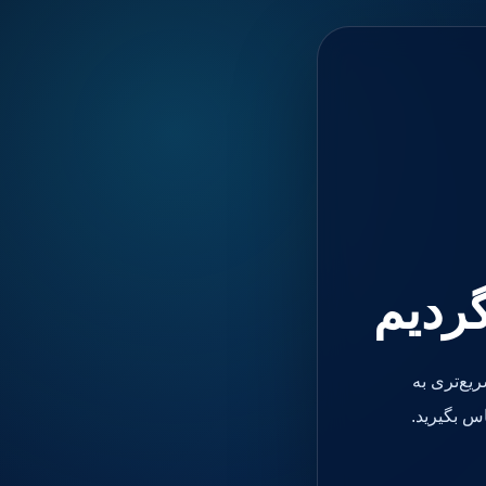
گردیم
یع‌تری به
س بگیرید.