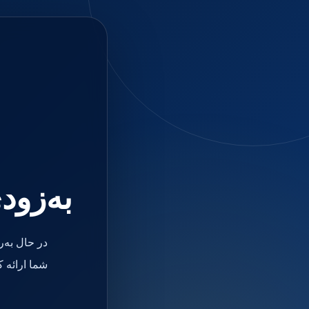
جستجو
منو
دسته بندی ها
فیکسچر
ابوتمنت
Impression Coping
Smart Builder
kits
Others
صفحه اصلی
دندانپزشکی
ترمیمی و زیبایی
به‌زود
مواد ترمیمی
آمالگام
کامپوزیت
کامپوزیت فلو
در حال به‌
اسید اچ
باندینگ
شما ارائه 
بیس و لاینر
بلیچینگ
انواع سمان و گلاس آینومر