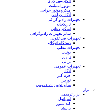
الکتروسرجری
موتور ایمپلنت
میکروموتور جراحی
آنگل جراحی
تجهیزات رادیو گرافی
تاریکخانه
اسکنر دهانی
سایر تجهیزات رادیوگرافی
تجهیزات ضدعفونی
دستگاه اتوکلاو
تجهیزات مطب
یونیت
تابوره
ترالی
تجهیزات عمومی
آنگل
جرم گیر
توربین
سایر تجهیزات عمومی
ابزار
ابزار ترمیمی
اسپاتول
کندانسور
برنیشر