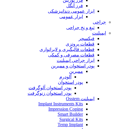
فرز توربین
فرز آنگل
ابزار عمومی دندانپزشکی
ابزار عمومی
جراحی
تیغ و نخ جراحی
ایمپلنت
فیکسچر
قطعات پروتزی
قطعات قالبگیری و لابراتواری
قطعات مصرفی و کمکی
ابزار جراحی ایمپلنت
پودر استخوان و ممبرین
ممبرین
آلودرم
پودر استخوان
پودر استخوان آلوگرفت
پودر استخوان زنوگرفت
ایمپلنت Osstem
Implant Instruments Kits
Impression Coping
Smart Builder
Surgical Kits
Temp Implant