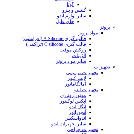
گوتا
گیتس و پیزو
سایر لوازم اندو
جای فایل
پروتز
مواد پروتز
قالب گیری A Silicone (افزایشی)
قالب گیری C silicone (تراکمی)
روکش موقت
آلژینات
سایر مواد پروتز
تجهیزات
تجهیزات ترمیمی
لایت کیور
آمالگاماتور
تجهیزات اندو
موتور روتاری
اپکس لوکیتور
آنگل اندو
آبچوراتور
اندواسکیلر
سایر تجهیزات اندو
تجهیزات جراحی