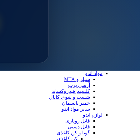
سایلن
مواد ترمیمی عمومی
خمیر پالیش
لوازم ترمیمی
دیسک پرداخت
دهان بازکن
فایبرپست
سایر لوازم ترمیمی
نوار ماتریس
کاپ و مولت پرداخت
نوار پرداخت
اندو
مواد اندو
سیلر و MTA
آرسی پرپ
کلسیم هیدروکساید
شست و شوی کانال
خمیر پانسمان
سایر مواد اندو
لوازم اندو
فایل روتاری
فایل دستی
گوتا و کن کاغذی
کن کاغذی