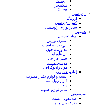
ابوتمنت
فیکسچر
Others
ارتودنسی
اورینگ
کش ارتودنسی
سایر لوازم ارتودنسی
عمومی
مواد عمومی
اسپری توربین
ژل ضدحساسیت
بندآورنده خون
ژل فلوراید
خمیر جراحی
مواد بی حسی
مواد رادیوگرافی
لوازم عمومی
البسه و لوازم یکبار مصرف
گاز و رول پنبه
آینه
سایر لوازم عمومی
ضدعفونی
ضدعفونی دست
ضدعفونی ابزار