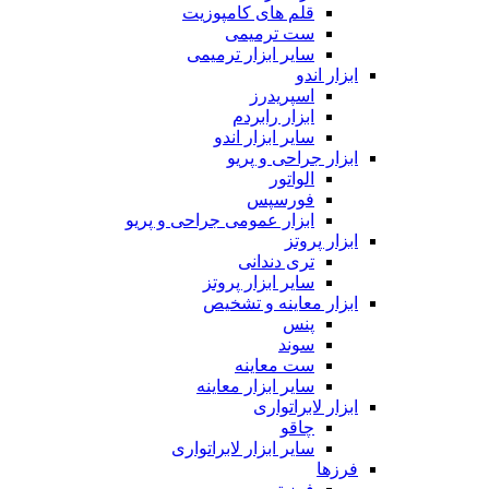
قلم های کامپوزیت
ست ترمیمی
سایر ابزار ترمیمی
ابزار اندو
اسپریدرز
ابزار رابردم
سایر ابزار اندو
ابزار جراحی و پریو
الواتور
فورسپس
ابزار عمومی جراحی و پریو
ابزار پروتز
تری دندانی
سایر ابزار پروتز
ابزار معاینه و تشخیص
پنس
سوند
ست معاینه
سایر ابزار معاینه
ابزار لابراتواری
چاقو
سایر ابزار لابراتواری
فرزها