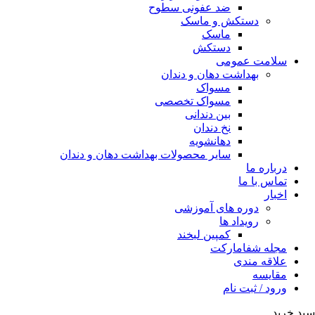
ضد عفونی سطوح
دستکش و ماسک
ماسک
دستکش
سلامت عمومی
بهداشت دهان و دندان
مسواک
مسواک تخصصی
بین دندانی
نخ دندان
دهانشویه
سایر محصولات بهداشت دهان و دندان
درباره ما
تماس با ما
اخبار
دوره های آموزشی
رویداد ها
کمپین لبخند
مجله شفامارکت
علاقه مندی
مقایسه
ورود / ثبت نام
سبد خرید