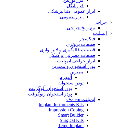
فرز توربین
فرز آنگل
ابزار عمومی دندانپزشکی
ابزار عمومی
جراحی
تیغ و نخ جراحی
ایمپلنت
فیکسچر
قطعات پروتزی
قطعات قالبگیری و لابراتواری
قطعات مصرفی و کمکی
ابزار جراحی ایمپلنت
پودر استخوان و ممبرین
ممبرین
آلودرم
پودر استخوان
پودر استخوان آلوگرفت
پودر استخوان زنوگرفت
ایمپلنت Osstem
Implant Instruments Kits
Impression Coping
Smart Builder
Surgical Kits
Temp Implant