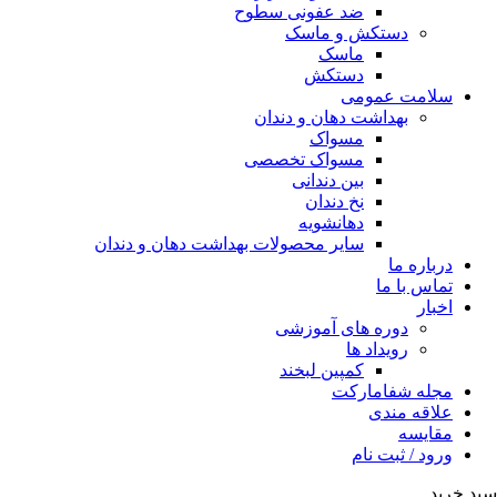
ضد عفونی سطوح
دستکش و ماسک
ماسک
دستکش
سلامت عمومی
بهداشت دهان و دندان
مسواک
مسواک تخصصی
بین دندانی
نخ دندان
دهانشویه
سایر محصولات بهداشت دهان و دندان
درباره ما
تماس با ما
اخبار
دوره های آموزشی
رویداد ها
کمپین لبخند
مجله شفامارکت
علاقه مندی
مقایسه
ورود / ثبت نام
سبد خرید