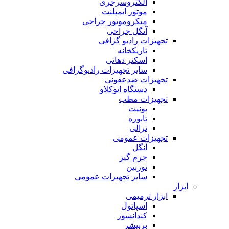
الکتروسرجری
موتور ایمپلنت
میکروموتور جراحی
آنگل جراحی
تجهیزات رادیو گرافی
تاریکخانه
اسکنر دهانی
سایر تجهیزات رادیوگرافی
تجهیزات ضدعفونی
دستگاه اتوکلاو
تجهیزات مطب
یونیت
تابوره
ترالی
تجهیزات عمومی
آنگل
جرم گیر
توربین
سایر تجهیزات عمومی
ابزار
ابزار ترمیمی
اسپاتول
کندانسور
برنیشر