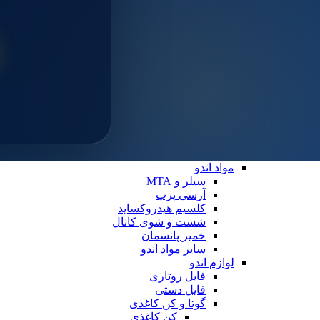
سایلن
مواد ترمیمی عمومی
خمیر پالیش
لوازم ترمیمی
دیسک پرداخت
دهان بازکن
فایبرپست
سایر لوازم ترمیمی
نوار ماتریس
کاپ و مولت پرداخت
نوار پرداخت
اندو
مواد اندو
سیلر و MTA
آرسی پرپ
کلسیم هیدروکساید
شست و شوی کانال
خمیر پانسمان
سایر مواد اندو
لوازم اندو
فایل روتاری
فایل دستی
گوتا و کن کاغذی
کن کاغذی