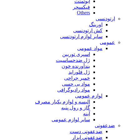
ابوتمنت
فیکسچر
Others
ارتودنسی
اورینگ
کش ارتودنسی
سایر لوازم ارتودنسی
عمومی
مواد عمومی
اسپری توربین
ژل ضدحساسیت
بندآورنده خون
ژل فلوراید
خمیر جراحی
مواد بی حسی
مواد رادیوگرافی
لوازم عمومی
البسه و لوازم یکبار مصرف
گاز و رول پنبه
آینه
سایر لوازم عمومی
ضدعفونی
ضدعفونی دست
ضدعفونی ابزار