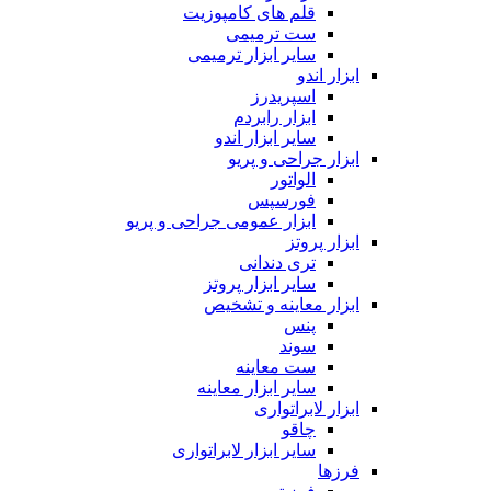
قلم های کامپوزیت
ست ترمیمی
سایر ابزار ترمیمی
ابزار اندو
اسپریدرز
ابزار رابردم
سایر ابزار اندو
ابزار جراحی و پریو
الواتور
فورسپس
ابزار عمومی جراحی و پریو
ابزار پروتز
تری دندانی
سایر ابزار پروتز
ابزار معاینه و تشخیص
پنس
سوند
ست معاینه
سایر ابزار معاینه
ابزار لابراتواری
چاقو
سایر ابزار لابراتواری
فرزها