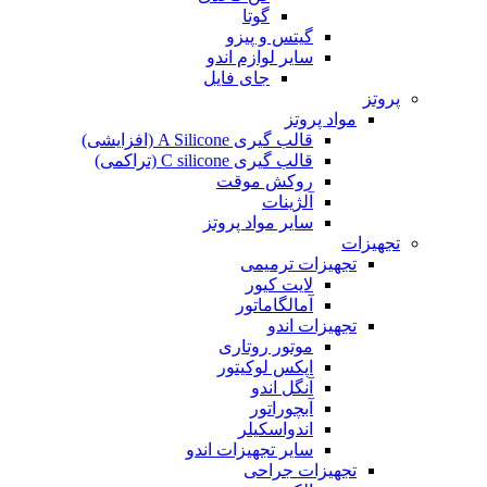
گوتا
گیتس و پیزو
سایر لوازم اندو
جای فایل
پروتز
مواد پروتز
قالب گیری A Silicone (افزایشی)
قالب گیری C silicone (تراکمی)
روکش موقت
آلژینات
سایر مواد پروتز
تجهیزات
تجهیزات ترمیمی
لایت کیور
آمالگاماتور
تجهیزات اندو
موتور روتاری
اپکس لوکیتور
آنگل اندو
آبچوراتور
اندواسکیلر
سایر تجهیزات اندو
تجهیزات جراحی