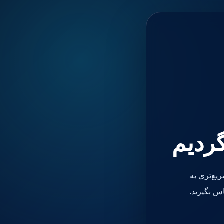
گردیم
یع‌تری به
س بگیرید.