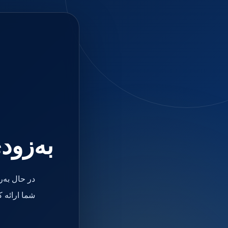
جستجو
منو
دسته بندی ها
فیکسچر
ابوتمنت
Impression Coping
Smart Builder
kits
Others
صفحه اصلی
دندانپزشکی
ترمیمی و زیبایی
به‌زود
مواد ترمیمی
آمالگام
کامپوزیت
کامپوزیت فلو
در حال به‌
اسید اچ
باندینگ
شما ارائه 
بیس و لاینر
بلیچینگ
انواع سمان و گلاس آینومر