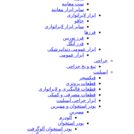
ست معاینه
سایر ابزار معاینه
ابزار لابراتواری
چاقو
سایر ابزار لابراتواری
فرزها
فرز توربین
فرز آنگل
ابزار عمومی دندانپزشکی
ابزار عمومی
جراحی
تیغ و نخ جراحی
ایمپلنت
فیکسچر
قطعات پروتزی
قطعات قالبگیری و لابراتواری
قطعات مصرفی و کمکی
ابزار جراحی ایمپلنت
پودر استخوان و ممبرین
ممبرین
آلودرم
پودر استخوان
پودر استخوان آلوگرفت