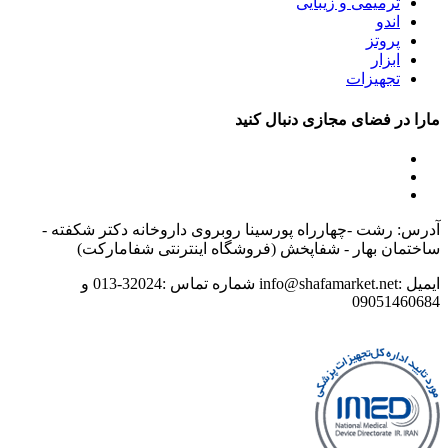
ترمیمی و زیبایی
اندو
پروتز
ابزار
تجهیزات
مارا در فضای مجازی دنبال کنید
آدرس: رشت -چهارراه پورسینا روبروی داروخانه دکتر شکفته -
ساختمان بهار - شفاپخش (فروشگاه اینترنتی شفامارکت)
ایمیل :info@shafamarket.net شماره تماس :32024-013 و
09051460684