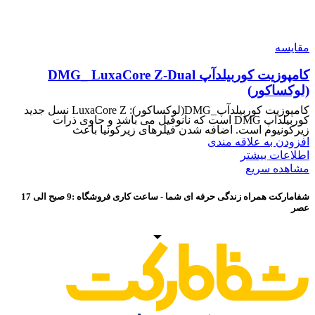
مقایسه
کامپوزیت کوربیلدآپ DMG_ LuxaCore Z-Dual
(لوکساکور)
کامپوزیت کوربیلدآپ_DMG(لوکساکور): LuxaCore Z نسل جدید
کوربیلدآپ DMG است که نانوفیل می باشد و حاوی ذرات
زیرکونیوم است. اضافه شدن فیلرهای زیرکونیا باعث
افزودن به علاقه مندی
اطلاعات بیشتر
مشاهده سریع
شفامارکت همراه زندگی حرفه ای شما - ساعت کاری فروشگاه :9 صبح الی 17
عصر