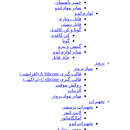
خمیر پانسمان
سایر مواد اندو
لوازم اندو
فایل روتاری
فایل دستی
گوتا و کن کاغذی
کن کاغذی
گوتا
گیتس و پیزو
سایر لوازم اندو
جای فایل
پروتز
مواد پروتز
قالب گیری A Silicone (افزایشی)
قالب گیری C silicone (تراکمی)
روکش موقت
آلژینات
سایر مواد پروتز
تجهیزات
تجهیزات ترمیمی
لایت کیور
آمالگاماتور
تجهیزات اندو
موتور روتاری