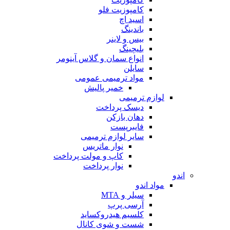
کامپوزیت فلو
اسید اچ
باندینگ
بیس و لاینر
بلیچینگ
انواع سمان و گلاس آینومر
سایلن
مواد ترمیمی عمومی
خمیر پالیش
لوازم ترمیمی
دیسک پرداخت
دهان بازکن
فایبرپست
سایر لوازم ترمیمی
نوار ماتریس
کاپ و مولت پرداخت
نوار پرداخت
اندو
مواد اندو
سیلر و MTA
آرسی پرپ
کلسیم هیدروکساید
شست و شوی کانال