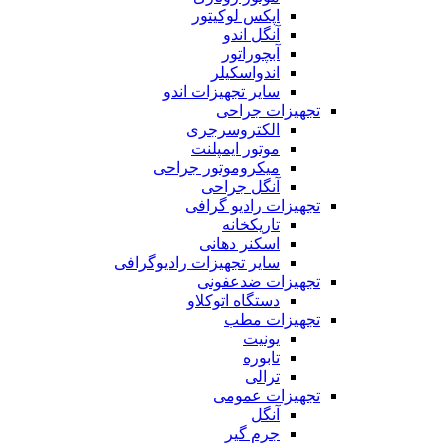
اپکس لوکیتور
آنگل اندو
آبچوراتور
اندواسکیلر
سایر تجهیزات اندو
تجهیزات جراحی
الکتروسرجری
موتور ایمپلنت
میکروموتور جراحی
آنگل جراحی
تجهیزات رادیو گرافی
تاریکخانه
اسکنر دهانی
سایر تجهیزات رادیوگرافی
تجهیزات ضدعفونی
دستگاه اتوکلاو
تجهیزات مطب
یونیت
تابوره
ترالی
تجهیزات عمومی
آنگل
جرم گیر