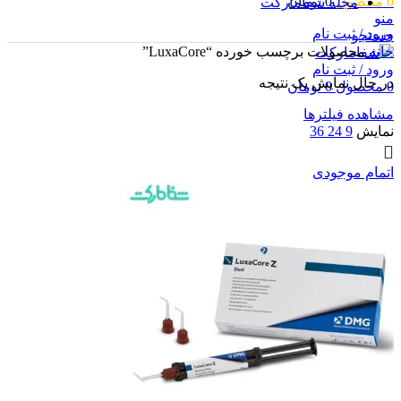
0
محصول
0
تومان
مجله شفامارکت
منو
ورود / ثبت نام
جستجو
خانه
محصولات برچسب خورده “LuxaCore”
ورود / ثبت نام
در حال نمایش یک نتیجه
0
محصول
0
تومان
مشاهده فیلترها
نمایش
9
24
36
اتمام موجودی