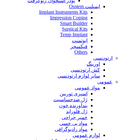
پودر استخوان زنوگرفت
ایمپلنت Osstem
Implant Instruments Kits
Impression Coping
Smart Builder
Surgical Kits
Temp Implant
ابوتمنت
فیکسچر
Others
ارتودنسی
اورینگ
کش ارتودنسی
سایر لوازم ارتودنسی
عمومی
مواد عمومی
اسپری توربین
ژل ضدحساسیت
بندآورنده خون
ژل فلوراید
خمیر جراحی
مواد بی حسی
مواد رادیوگرافی
لوازم عمومی