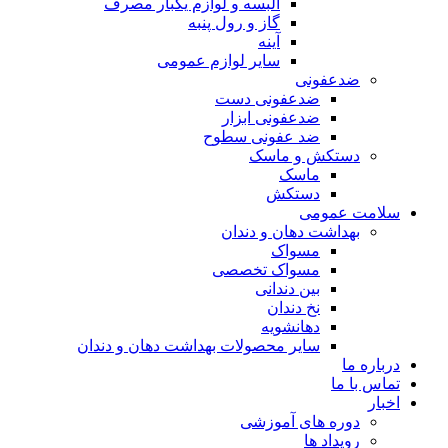
البسه و لوازم یکبار مصرف
گاز و رول پنبه
آینه
سایر لوازم عمومی
ضدعفونی
ضدعفونی دست
ضدعفونی ابزار
ضد عفونی سطوح
دستکش و ماسک
ماسک
دستکش
سلامت عمومی
بهداشت دهان و دندان
مسواک
مسواک تخصصی
بین دندانی
نخ دندان
دهانشویه
سایر محصولات بهداشت دهان و دندان
درباره ما
تماس با ما
اخبار
دوره های آموزشی
رویداد ها