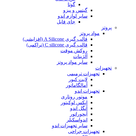
گوتا
گیتس و پیزو
سایر لوازم اندو
جای فایل
پروتز
مواد پروتز
قالب گیری A Silicone (افزایشی)
قالب گیری C silicone (تراکمی)
روکش موقت
آلژینات
سایر مواد پروتز
تجهیزات
تجهیزات ترمیمی
لایت کیور
آمالگاماتور
تجهیزات اندو
موتور روتاری
اپکس لوکیتور
آنگل اندو
آبچوراتور
اندواسکیلر
سایر تجهیزات اندو
تجهیزات جراحی