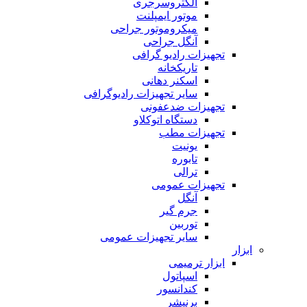
الکتروسرجری
موتور ایمپلنت
میکروموتور جراحی
آنگل جراحی
تجهیزات رادیو گرافی
تاریکخانه
اسکنر دهانی
سایر تجهیزات رادیوگرافی
تجهیزات ضدعفونی
دستگاه اتوکلاو
تجهیزات مطب
یونیت
تابوره
ترالی
تجهیزات عمومی
آنگل
جرم گیر
توربین
سایر تجهیزات عمومی
ابزار
ابزار ترمیمی
اسپاتول
کندانسور
برنیشر