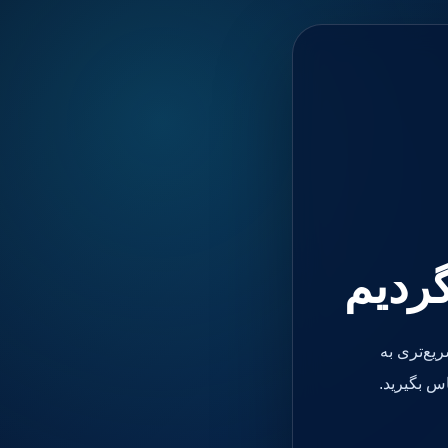
گردیم
یع‌تری به
س بگیرید.