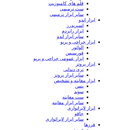
قلم های کامپوزیت
ست ترمیمی
سایر ابزار ترمیمی
ابزار اندو
اسپریدرز
ابزار رابردم
سایر ابزار اندو
ابزار جراحی و پریو
الواتور
فورسپس
ابزار عمومی جراحی و پریو
ابزار پروتز
تری دندانی
سایر ابزار پروتز
ابزار معاینه و تشخیص
پنس
سوند
ست معاینه
سایر ابزار معاینه
ابزار لابراتواری
چاقو
سایر ابزار لابراتواری
فرزها