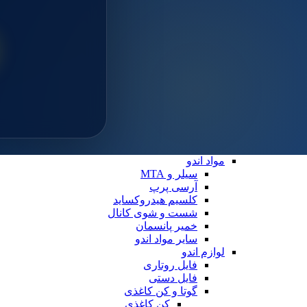
سایلن
مواد ترمیمی عمومی
خمیر پالیش
لوازم ترمیمی
دیسک پرداخت
دهان بازکن
فایبرپست
سایر لوازم ترمیمی
نوار ماتریس
کاپ و مولت پرداخت
نوار پرداخت
اندو
مواد اندو
سیلر و MTA
آرسی پرپ
کلسیم هیدروکساید
شست و شوی کانال
خمیر پانسمان
سایر مواد اندو
لوازم اندو
فایل روتاری
فایل دستی
گوتا و کن کاغذی
کن کاغذی