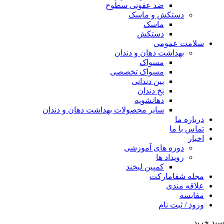
ضد عفونی سطوح
دستکش و ماسک
ماسک
دستکش
سلامت عمومی
بهداشت دهان و دندان
مسواک
مسواک تخصصی
بین دندانی
نخ دندان
دهانشویه
سایر محصولات بهداشت دهان و دندان
درباره ما
تماس با ما
اخبار
دوره های آموزشی
رویداد ها
کمپین لبخند
مجله شفامارکت
علاقه مندی
مقایسه
ورود / ثبت نام
سبد خرید