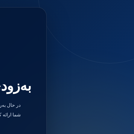
جستجو
منو
دسته بندی ها
فیکسچر
ابوتمنت
Impression Coping
Smart Builder
kits
Others
صفحه اصلی
دندانپزشکی
ترمیمی و زیبایی
به‌زود
مواد ترمیمی
آمالگام
کامپوزیت
کامپوزیت فلو
در حال به‌
اسید اچ
باندینگ
شما ارائه 
بیس و لاینر
بلیچینگ
انواع سمان و گلاس آینومر