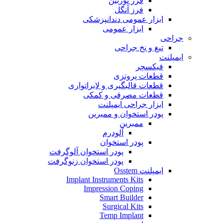
فرز توربین
فرز آنگل
ابزار عمومی دندانپزشکی
ابزار عمومی
جراحی
تیغ و نخ جراحی
ایمپلنت
فیکسچر
قطعات پروتزی
قطعات قالبگیری و لابراتواری
قطعات مصرفی و کمکی
ابزار جراحی ایمپلنت
پودر استخوان و ممبرین
ممبرین
آلودرم
پودر استخوان
پودر استخوان آلوگرفت
پودر استخوان زنوگرفت
ایمپلنت Osstem
Implant Instruments Kits
Impression Coping
Smart Builder
Surgical Kits
Temp Implant