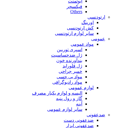
ابوتمنت
فیکسچر
Others
ارتودنسی
اورینگ
کش ارتودنسی
سایر لوازم ارتودنسی
عمومی
مواد عمومی
اسپری توربین
ژل ضدحساسیت
بندآورنده خون
ژل فلوراید
خمیر جراحی
مواد بی حسی
مواد رادیوگرافی
لوازم عمومی
البسه و لوازم یکبار مصرف
گاز و رول پنبه
آینه
سایر لوازم عمومی
ضدعفونی
ضدعفونی دست
ضدعفونی ابزار