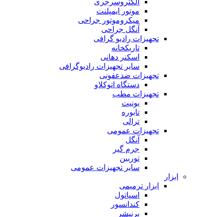
الکتروسرجری
موتور ایمپلنت
میکروموتور جراحی
آنگل جراحی
تجهیزات رادیو گرافی
تاریکخانه
اسکنر دهانی
سایر تجهیزات رادیوگرافی
تجهیزات ضدعفونی
دستگاه اتوکلاو
تجهیزات مطب
یونیت
تابوره
ترالی
تجهیزات عمومی
آنگل
جرم گیر
توربین
سایر تجهیزات عمومی
ابزار
ابزار ترمیمی
اسپاتول
کندانسور
برنیشر