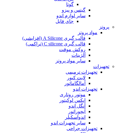
گوتا
گیتس و پیزو
سایر لوازم اندو
جای فایل
پروتز
مواد پروتز
قالب گیری A Silicone (افزایشی)
قالب گیری C silicone (تراکمی)
روکش موقت
آلژینات
سایر مواد پروتز
تجهیزات
تجهیزات ترمیمی
لایت کیور
آمالگاماتور
تجهیزات اندو
موتور روتاری
اپکس لوکیتور
آنگل اندو
آبچوراتور
اندواسکیلر
سایر تجهیزات اندو
تجهیزات جراحی