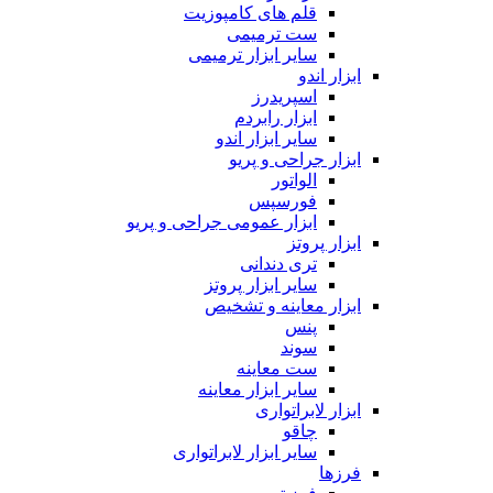
قلم های کامپوزیت
ست ترمیمی
سایر ابزار ترمیمی
ابزار اندو
اسپریدرز
ابزار رابردم
سایر ابزار اندو
ابزار جراحی و پریو
الواتور
فورسپس
ابزار عمومی جراحی و پریو
ابزار پروتز
تری دندانی
سایر ابزار پروتز
ابزار معاینه و تشخیص
پنس
سوند
ست معاینه
سایر ابزار معاینه
ابزار لابراتواری
چاقو
سایر ابزار لابراتواری
فرزها