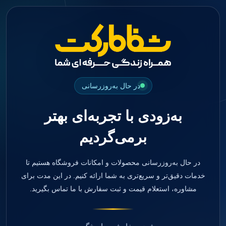
جستجو
منو
دسته بندی ها
فیکسچر
ابوتمنت
Impression Coping
Smart Builder
در حال به‌روزرسانی
kits
Others
به‌زودی با تجربه‌ای بهتر
صفحه اصلی
دندانپزشکی
برمی‌گردیم
ترمیمی و زیبایی
مواد ترمیمی
آمالگام
کامپوزیت
در حال به‌روزرسانی محصولات و امکانات فروشگاه هستیم تا
کامپوزیت فلو
خدمات دقیق‌تر و سریع‌تری به شما ارائه کنیم. در این مدت برای
اسید اچ
مشاوره، استعلام قیمت و ثبت سفارش با ما تماس بگیرید.
باندینگ
بیس و لاینر
بلیچینگ
انواع سمان و گلاس آینومر