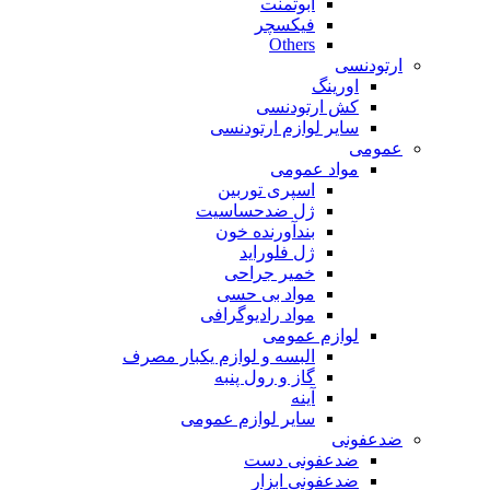
ابوتمنت
فیکسچر
Others
ارتودنسی
اورینگ
کش ارتودنسی
سایر لوازم ارتودنسی
عمومی
مواد عمومی
اسپری توربین
ژل ضدحساسیت
بندآورنده خون
ژل فلوراید
خمیر جراحی
مواد بی حسی
مواد رادیوگرافی
لوازم عمومی
البسه و لوازم یکبار مصرف
گاز و رول پنبه
آینه
سایر لوازم عمومی
ضدعفونی
ضدعفونی دست
ضدعفونی ابزار