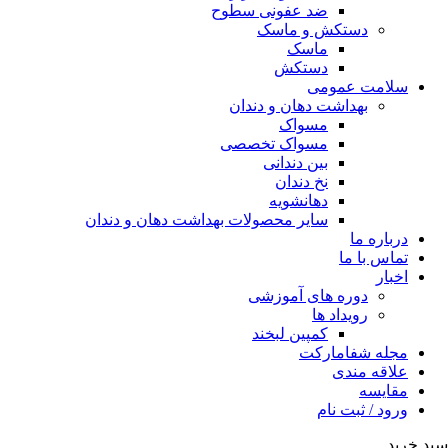
ضد عفونی سطوح
دستکش و ماسک
ماسک
دستکش
سلامت عمومی
بهداشت دهان و دندان
مسواک
مسواک تخصصی
بین دندانی
نخ دندان
دهانشویه
سایر محصولات بهداشت دهان و دندان
درباره ما
تماس با ما
اخبار
دوره های آموزشی
رویداد ها
کمپین لبخند
مجله شفامارکت
علاقه مندی
مقایسه
ورود / ثبت نام
سبد خرید