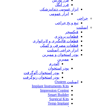
فرز توربین
فرز آنگل
ابزار عمومی دندانپزشکی
ابزار عمومی
جراحی
تیغ و نخ جراحی
ایمپلنت
فیکسچر
قطعات پروتزی
قطعات قالبگیری و لابراتواری
قطعات مصرفی و کمکی
ابزار جراحی ایمپلنت
پودر استخوان و ممبرین
ممبرین
آلودرم
پودر استخوان
پودر استخوان آلوگرفت
پودر استخوان زنوگرفت
ایمپلنت Osstem
Implant Instruments Kits
Impression Coping
Smart Builder
Surgical Kits
Temp Implant