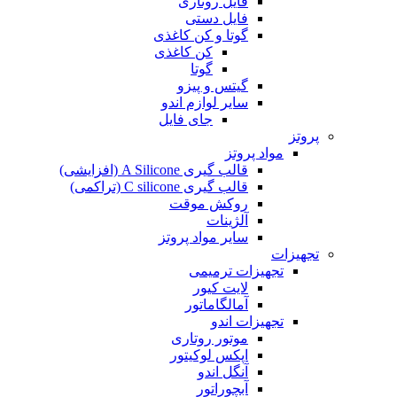
فایل روتاری
فایل دستی
گوتا و کن کاغذی
کن کاغذی
گوتا
گیتس و پیزو
سایر لوازم اندو
جای فایل
پروتز
مواد پروتز
قالب گیری A Silicone (افزایشی)
قالب گیری C silicone (تراکمی)
روکش موقت
آلژینات
سایر مواد پروتز
تجهیزات
تجهیزات ترمیمی
لایت کیور
آمالگاماتور
تجهیزات اندو
موتور روتاری
اپکس لوکیتور
آنگل اندو
آبچوراتور