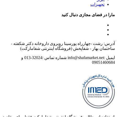
تجهیزات
مارا در فضای مجازی دنبال کنید
آدرس: رشت -چهارراه پورسینا روبروی داروخانه دکتر شکفته -
ساختمان بهار - شفاپخش (فروشگاه اینترنتی شفامارکت)
ایمیل :info@shafamarket.net شماره تماس :32024-013 و
09051460684
استفاده از مطالب فروشگاه اینترنتی شفامارکت فقط برای مقاصد