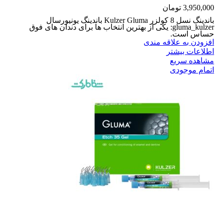
3,950,000
تومان
باندینگ نسل 8 کولزر Kulzer Gluma باندینگ یونیورسال
gluma_kulzer: یکی از بهترین انتخاب ها برای دندان های فوق
حساس است.
افزودن به علاقه مندی
اطلاعات بیشتر
مشاهده سریع
اتمام موجودی