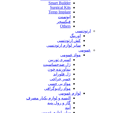
Smart Builder
Surgical Kits
Temp Implant
ابوتمنت
فیکسچر
Others
ارتودنسی
اورینگ
کش ارتودنسی
سایر لوازم ارتودنسی
عمومی
مواد عمومی
اسپری توربین
ژل ضدحساسیت
بندآورنده خون
ژل فلوراید
خمیر جراحی
مواد بی حسی
مواد رادیوگرافی
لوازم عمومی
البسه و لوازم یکبار مصرف
گاز و رول پنبه
آینه
سایر لوازم عمومی