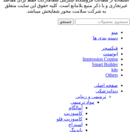
غیرتجاری و با ذکر منبع بلامانع است. کلیه حقوق این سایت متعلق
به شرکت سلامت محور شفاپخش میباشد.
جستجو
منو
دسته بندی ها
فیکسچر
ابوتمنت
Impression Coping
Smart Builder
kits
Others
صفحه اصلی
دندانپزشکی
ترمیمی و زیبایی
مواد ترمیمی
آمالگام
کامپوزیت
کامپوزیت فلو
اسید اچ
باندینگ