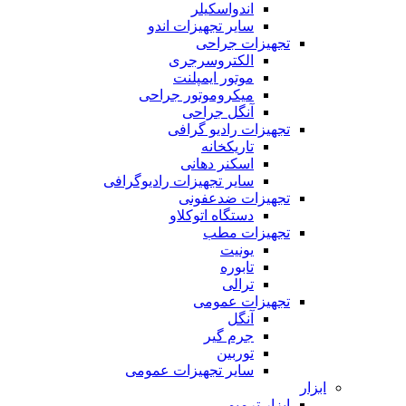
اندواسکیلر
سایر تجهیزات اندو
تجهیزات جراحی
الکتروسرجری
موتور ایمپلنت
میکروموتور جراحی
آنگل جراحی
تجهیزات رادیو گرافی
تاریکخانه
اسکنر دهانی
سایر تجهیزات رادیوگرافی
تجهیزات ضدعفونی
دستگاه اتوکلاو
تجهیزات مطب
یونیت
تابوره
ترالی
تجهیزات عمومی
آنگل
جرم گیر
توربین
سایر تجهیزات عمومی
ابزار
ابزار ترمیمی