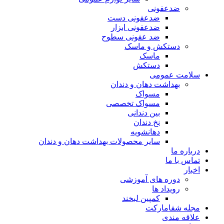
ضدعفونی
ضدعفونی دست
ضدعفونی ابزار
ضد عفونی سطوح
دستکش و ماسک
ماسک
دستکش
سلامت عمومی
بهداشت دهان و دندان
مسواک
مسواک تخصصی
بین دندانی
نخ دندان
دهانشویه
سایر محصولات بهداشت دهان و دندان
درباره ما
تماس با ما
اخبار
دوره های آموزشی
رویداد ها
کمپین لبخند
مجله شفامارکت
علاقه مندی