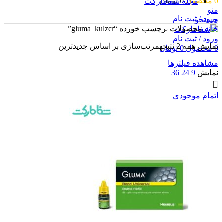
0
محصول
0
تومان
مجله شفامارکت
منو
ورود / ثبت نام
جستجو
خانه
محصولات برچسب خورده “gluma_kulzer”
ورود / ثبت نام
نمایش همه 2 نتیجه
مرتب‌سازی بر اساس جدیدترین
0
محصول
0
تومان
مشاهده فیلترها
نمایش
9
24
36
اتمام موجودی