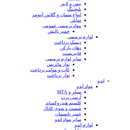
بیس و لاینر
بلیچینگ
انواع سمان و گلاس آینومر
سایلن
مواد ترمیمی عمومی
خمیر پالیش
لوازم ترمیمی
دیسک پرداخت
دهان بازکن
فایبرپست
سایر لوازم ترمیمی
نوار ماتریس
کاپ و مولت پرداخت
نوار پرداخت
اندو
مواد اندو
سیلر و MTA
آرسی پرپ
کلسیم هیدروکساید
شست و شوی کانال
خمیر پانسمان
سایر مواد اندو
لوازم اندو