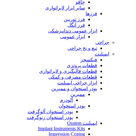
چاقو
سایر ابزار لابراتواری
فرزها
فرز توربین
فرز آنگل
ابزار عمومی دندانپزشکی
ابزار عمومی
جراحی
تیغ و نخ جراحی
ایمپلنت
فیکسچر
قطعات پروتزی
قطعات قالبگیری و لابراتواری
قطعات مصرفی و کمکی
ابزار جراحی ایمپلنت
پودر استخوان و ممبرین
ممبرین
آلودرم
پودر استخوان
پودر استخوان آلوگرفت
پودر استخوان زنوگرفت
ایمپلنت Osstem
Implant Instruments Kits
Impression Coping