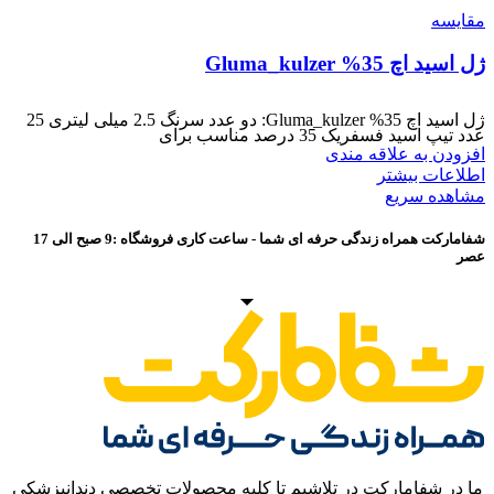
مقایسه
ژل اسید اچ Gluma_kulzer %35
ژل اسید اچ Gluma_kulzer %35: دو عدد سرنگ 2.5 میلی لیتری 25
عدد تیپ اسید فسفریک 35 درصد مناسب برای
افزودن به علاقه مندی
اطلاعات بیشتر
مشاهده سریع
شفامارکت همراه زندگی حرفه ای شما - ساعت کاری فروشگاه :9 صبح الی 17
عصر
ما در شفامارکت در تلاشیم تا کلیه محصولات تخصصی دندانپزشکی