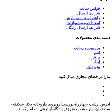
قوانین سایت
شرایط ارسال
راهنمای ثبت سفارش
انتقادات و پیشنهادات
شرایط ارسال رایگان
دسته بندی محصولات
ترمیمی و زیبایی
اندو
پروتز
ابزار
تجهیزات
مارا در فضای مجازی دنبال کنید
آدرس: رشت -چهارراه پورسینا روبروی داروخانه دکتر شکفته -
ساختمان بهار - شفاپخش (فروشگاه اینترنتی شفامارکت)