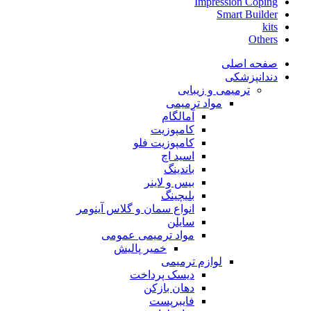
Impression Coping
Smart Builder
kits
Others
صفحه اصلی
دندانپزشکی
ترمیمی و زیبایی
مواد ترمیمی
آمالگام
کامپوزیت
کامپوزیت فلو
اسید اچ
باندینگ
بیس و لاینر
بلیچینگ
انواع سمان و گلاس آینومر
سایلن
مواد ترمیمی عمومی
خمیر پالیش
لوازم ترمیمی
دیسک پرداخت
دهان بازکن
فایبرپست