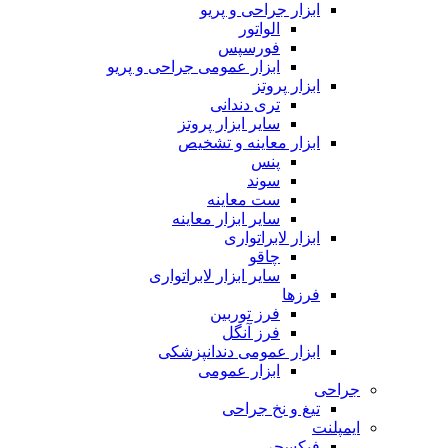
ابزار جراحی و پریو
الواتور
فورسپس
ابزار عمومی جراحی و پریو
ابزار پروتز
تری دندانی
سایر ابزار پروتز
ابزار معاینه و تشخیص
پنس
سوند
ست معاینه
سایر ابزار معاینه
ابزار لابراتواری
چاقو
سایر ابزار لابراتواری
فرزها
فرز توربین
فرز آنگل
ابزار عمومی دندانپزشکی
ابزار عمومی
جراحی
تیغ و نخ جراحی
ایمپلنت
فیکسچر