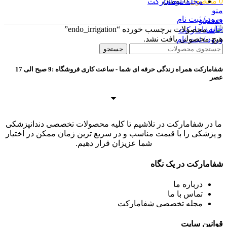
0
محصول
0
تومان
مجله شفامارکت
منو
ورود / ثبت نام
جستجو
خانه
محصولات برچسب خورده “endo_irrigation”
هیچ محصولی یافت نشد.
ورود / ثبت نام
0
محصول
0
تومان
جستجو
شفامارکت همراه زندگی حرفه ای شما - ساعت کاری فروشگاه :9 صبح الی 17
عصر
ما در شفامارکت در تلاشیم تا کلیه محصولات تخصصی دندانپزشکی
و پزشکی را با قیمت مناسب و در سریع ترین زمان ممکن در اختیار
شما عزیزان قرار دهیم.
شفامارکت در یک نگاه
درباره ما
تماس با ما
مجله تخصصی شفامارکت
قوانین سایت