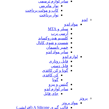
سایر لوازم ترمیمی
نوار ماتریس
کاپ و مولت پرداخت
نوار پرداخت
اندو
مواد اندو
سیلر و MTA
آرسی پرپ
کلسیم هیدروکساید
شست و شوی کانال
خمیر پانسمان
سایر مواد اندو
لوازم اندو
فایل روتاری
فایل دستی
گوتا و کن کاغذی
کن کاغذی
گوتا
گیتس و پیزو
سایر لوازم اندو
جای فایل
پروتز
مواد پروتز
قالب گیری A Silicone (افزایشی)