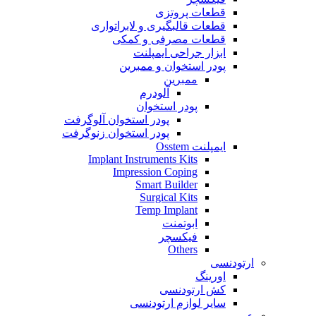
قطعات پروتزی
قطعات قالبگیری و لابراتواری
قطعات مصرفی و کمکی
ابزار جراحی ایمپلنت
پودر استخوان و ممبرین
ممبرین
آلودرم
پودر استخوان
پودر استخوان آلوگرفت
پودر استخوان زنوگرفت
ایمپلنت Osstem
Implant Instruments Kits
Impression Coping
Smart Builder
Surgical Kits
Temp Implant
ابوتمنت
فیکسچر
Others
ارتودنسی
اورینگ
کش ارتودنسی
سایر لوازم ارتودنسی