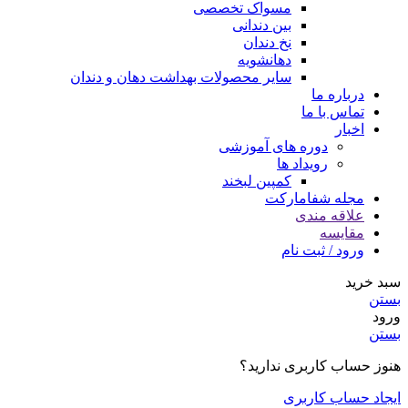
مسواک تخصصی
بین دندانی
نخ دندان
دهانشویه
سایر محصولات بهداشت دهان و دندان
درباره ما
تماس با ما
اخبار
دوره های آموزشی
رویداد ها
کمپین لبخند
مجله شفامارکت
علاقه مندی
مقایسه
ورود / ثبت نام
سبد خرید
بستن
ورود
بستن
هنوز حساب کاربری ندارید؟
ایجاد حساب کاربری