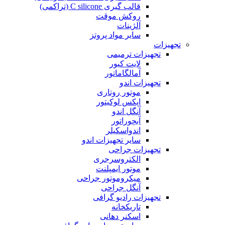
قالب گیری C silicone (تراکمی)
روکش موقت
آلژینات
سایر مواد پروتز
تجهیزات
تجهیزات ترمیمی
لایت کیور
آمالگاماتور
تجهیزات اندو
موتور روتاری
اپکس لوکیتور
آنگل اندو
آبچوراتور
اندواسکیلر
سایر تجهیزات اندو
تجهیزات جراحی
الکتروسرجری
موتور ایمپلنت
میکروموتور جراحی
آنگل جراحی
تجهیزات رادیو گرافی
تاریکخانه
اسکنر دهانی