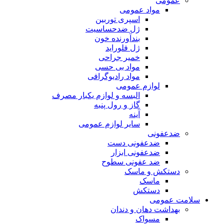
عمومی
مواد عمومی
اسپری توربین
ژل ضدحساسیت
بندآورنده خون
ژل فلوراید
خمیر جراحی
مواد بی حسی
مواد رادیوگرافی
لوازم عمومی
البسه و لوازم یکبار مصرف
گاز و رول پنبه
آینه
سایر لوازم عمومی
ضدعفونی
ضدعفونی دست
ضدعفونی ابزار
ضد عفونی سطوح
دستکش و ماسک
ماسک
دستکش
سلامت عمومی
بهداشت دهان و دندان
مسواک