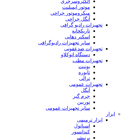
الکتروسرجری
موتور ایمپلنت
میکروموتور جراحی
آنگل جراحی
تجهیزات رادیو گرافی
تاریکخانه
اسکنر دهانی
سایر تجهیزات رادیوگرافی
تجهیزات ضدعفونی
دستگاه اتوکلاو
تجهیزات مطب
یونیت
تابوره
ترالی
تجهیزات عمومی
آنگل
جرم گیر
توربین
سایر تجهیزات عمومی
ابزار
ابزار ترمیمی
اسپاتول
کندانسور
برنیشر