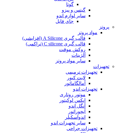
گوتا
گیتس و پیزو
سایر لوازم اندو
جای فایل
پروتز
مواد پروتز
قالب گیری A Silicone (افزایشی)
قالب گیری C silicone (تراکمی)
روکش موقت
آلژینات
سایر مواد پروتز
تجهیزات
تجهیزات ترمیمی
لایت کیور
آمالگاماتور
تجهیزات اندو
موتور روتاری
اپکس لوکیتور
آنگل اندو
آبچوراتور
اندواسکیلر
سایر تجهیزات اندو
تجهیزات جراحی