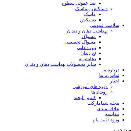
ضد عفونی سطوح
دستکش و ماسک
ماسک
دستکش
سلامت عمومی
بهداشت دهان و دندان
مسواک
مسواک تخصصی
بین دندانی
نخ دندان
دهانشویه
سایر محصولات بهداشت دهان و دندان
درباره ما
تماس با ما
اخبار
دوره های آموزشی
رویداد ها
کمپین لبخند
مجله شفامارکت
علاقه مندی
مقایسه
ورود / ثبت نام
سبد خرید