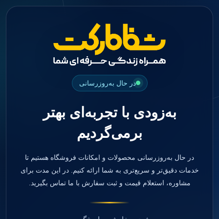
جستجو
منو
دسته بندی ها
فیکسچر
ابوتمنت
Impression Coping
Smart Builder
در حال به‌روزرسانی
kits
Others
به‌زودی با تجربه‌ای بهتر
صفحه اصلی
دندانپزشکی
برمی‌گردیم
ترمیمی و زیبایی
مواد ترمیمی
آمالگام
کامپوزیت
در حال به‌روزرسانی محصولات و امکانات فروشگاه هستیم تا
کامپوزیت فلو
خدمات دقیق‌تر و سریع‌تری به شما ارائه کنیم. در این مدت برای
اسید اچ
مشاوره، استعلام قیمت و ثبت سفارش با ما تماس بگیرید.
باندینگ
بیس و لاینر
بلیچینگ
انواع سمان و گلاس آینومر