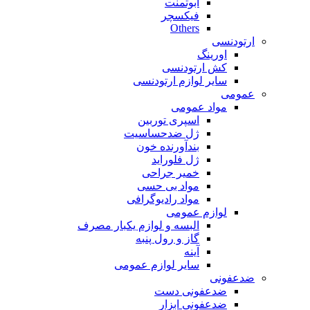
ابوتمنت
فیکسچر
Others
ارتودنسی
اورینگ
کش ارتودنسی
سایر لوازم ارتودنسی
عمومی
مواد عمومی
اسپری توربین
ژل ضدحساسیت
بندآورنده خون
ژل فلوراید
خمیر جراحی
مواد بی حسی
مواد رادیوگرافی
لوازم عمومی
البسه و لوازم یکبار مصرف
گاز و رول پنبه
آینه
سایر لوازم عمومی
ضدعفونی
ضدعفونی دست
ضدعفونی ابزار