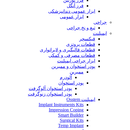
فرز توربین
فرز آنگل
ابزار عمومی دندانپزشکی
ابزار عمومی
جراحی
تیغ و نخ جراحی
ایمپلنت
فیکسچر
قطعات پروتزی
قطعات قالبگیری و لابراتواری
قطعات مصرفی و کمکی
ابزار جراحی ایمپلنت
پودر استخوان و ممبرین
ممبرین
آلودرم
پودر استخوان
پودر استخوان آلوگرفت
پودر استخوان زنوگرفت
ایمپلنت Osstem
Implant Instruments Kits
Impression Coping
Smart Builder
Surgical Kits
Temp Implant