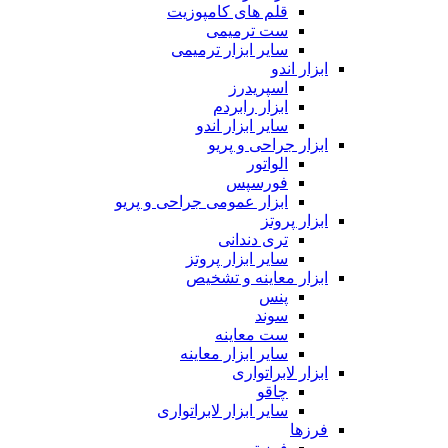
قلم های کامپوزیت
ست ترمیمی
سایر ابزار ترمیمی
ابزار اندو
اسپریدرز
ابزار رابردم
سایر ابزار اندو
ابزار جراحی و پریو
الواتور
فورسپس
ابزار عمومی جراحی و پریو
ابزار پروتز
تری دندانی
سایر ابزار پروتز
ابزار معاینه و تشخیص
پنس
سوند
ست معاینه
سایر ابزار معاینه
ابزار لابراتواری
چاقو
سایر ابزار لابراتواری
فرزها