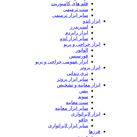
قلم های کامپوزیت
ست ترمیمی
سایر ابزار ترمیمی
ابزار اندو
اسپریدرز
ابزار رابردم
سایر ابزار اندو
ابزار جراحی و پریو
الواتور
فورسپس
ابزار عمومی جراحی و پریو
ابزار پروتز
تری دندانی
سایر ابزار پروتز
ابزار معاینه و تشخیص
پنس
سوند
ست معاینه
سایر ابزار معاینه
ابزار لابراتواری
چاقو
سایر ابزار لابراتواری
فرزها