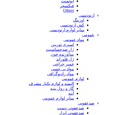
ابوتمنت
فیکسچر
Others
ارتودنسی
اورینگ
کش ارتودنسی
سایر لوازم ارتودنسی
عمومی
مواد عمومی
اسپری توربین
ژل ضدحساسیت
بندآورنده خون
ژل فلوراید
خمیر جراحی
مواد بی حسی
مواد رادیوگرافی
لوازم عمومی
البسه و لوازم یکبار مصرف
گاز و رول پنبه
آینه
سایر لوازم عمومی
ضدعفونی
ضدعفونی دست
ضدعفونی ابزار