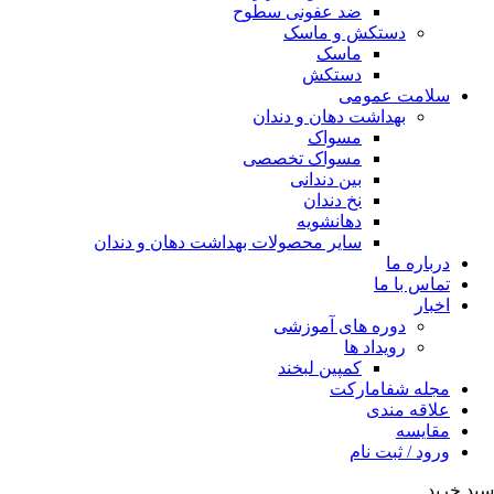
ضد عفونی سطوح
دستکش و ماسک
ماسک
دستکش
سلامت عمومی
بهداشت دهان و دندان
مسواک
مسواک تخصصی
بین دندانی
نخ دندان
دهانشویه
سایر محصولات بهداشت دهان و دندان
درباره ما
تماس با ما
اخبار
دوره های آموزشی
رویداد ها
کمپین لبخند
مجله شفامارکت
علاقه مندی
مقایسه
ورود / ثبت نام
سبد خرید