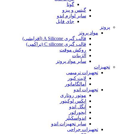
گوتا
گیتس و پیزو
سایر لوازم اندو
جای فایل
پروتز
مواد پروتز
قالب گیری A Silicone (افزایشی)
قالب گیری C silicone (تراکمی)
روکش موقت
آلژینات
سایر مواد پروتز
تجهیزات
تجهیزات ترمیمی
لایت کیور
آمالگاماتور
تجهیزات اندو
موتور روتاری
اپکس لوکیتور
آنگل اندو
آبچوراتور
اندواسکیلر
سایر تجهیزات اندو
تجهیزات جراحی