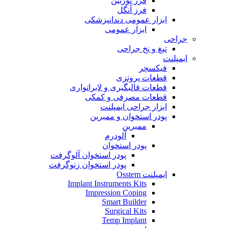
فرز توربین
فرز آنگل
ابزار عمومی دندانپزشکی
ابزار عمومی
جراحی
تیغ و نخ جراحی
ایمپلنت
فیکسچر
قطعات پروتزی
قطعات قالبگیری و لابراتواری
قطعات مصرفی و کمکی
ابزار جراحی ایمپلنت
پودر استخوان و ممبرین
ممبرین
آلودرم
پودر استخوان
پودر استخوان آلوگرفت
پودر استخوان زنوگرفت
ایمپلنت Osstem
Implant Instruments Kits
Impression Coping
Smart Builder
Surgical Kits
Temp Implant