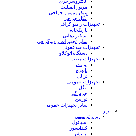
الکتروسرجری
موتور ایمپلنت
میکروموتور جراحی
آنگل جراحی
تجهیزات رادیو گرافی
تاریکخانه
اسکنر دهانی
سایر تجهیزات رادیوگرافی
تجهیزات ضدعفونی
دستگاه اتوکلاو
تجهیزات مطب
یونیت
تابوره
ترالی
تجهیزات عمومی
آنگل
جرم گیر
توربین
سایر تجهیزات عمومی
ابزار
ابزار ترمیمی
اسپاتول
کندانسور
برنیشر