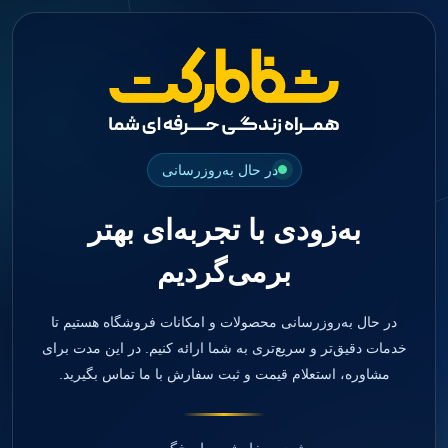
جستجو
منو
دسته بندی ها
فیکسچر
ابوتمنت
Impression Coping
Smart Builder
در حال به‌روزرسانی
kits
Others
به‌زودی با تجربه‌ای بهتر
صفحه اصلی
دندانپزشکی
برمی‌گردیم
ترمیمی و زیبایی
مواد ترمیمی
آمالگام
کامپوزیت
در حال به‌روزرسانی محصولات و امکانات فروشگاه هستیم تا
کامپوزیت فلو
خدمات دقیق‌تر و سریع‌تری به شما ارائه کنیم. در این مدت برای
اسید اچ
مشاوره، استعلام قیمت و ثبت سفارش با ما تماس بگیرید.
باندینگ
بیس و لاینر
بلیچینگ
انواع سمان و گلاس آینومر