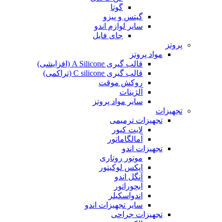
گوتا
گیتس و پیزو
سایر لوازم اندو
جای فایل
پروتز
مواد پروتز
قالب گیری A Silicone (افزایشی)
قالب گیری C silicone (تراکمی)
روکش موقت
آلژینات
سایر مواد پروتز
تجهیزات
تجهیزات ترمیمی
لایت کیور
آمالگاماتور
تجهیزات اندو
موتور روتاری
اپکس لوکیتور
آنگل اندو
آبچوراتور
اندواسکیلر
سایر تجهیزات اندو
تجهیزات جراحی