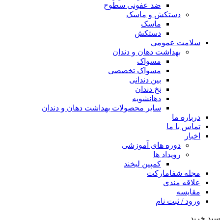
ضد عفونی سطوح
دستکش و ماسک
ماسک
دستکش
سلامت عمومی
بهداشت دهان و دندان
مسواک
مسواک تخصصی
بین دندانی
نخ دندان
دهانشویه
سایر محصولات بهداشت دهان و دندان
درباره ما
تماس با ما
اخبار
دوره های آموزشی
رویداد ها
کمپین لبخند
مجله شفامارکت
علاقه مندی
مقایسه
ورود / ثبت نام
سبد خرید