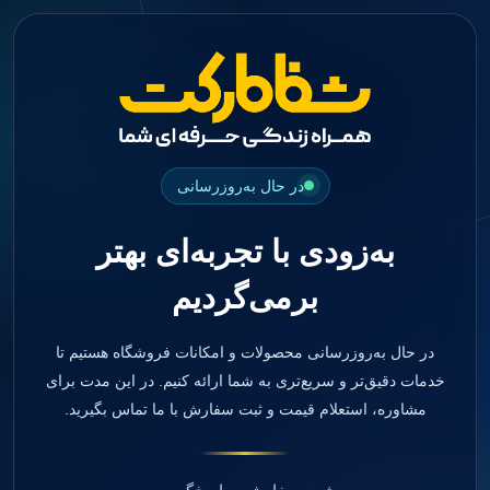
جستجو
منو
دسته بندی ها
فیکسچر
ابوتمنت
Impression Coping
Smart Builder
در حال به‌روزرسانی
kits
Others
به‌زودی با تجربه‌ای بهتر
صفحه اصلی
دندانپزشکی
برمی‌گردیم
ترمیمی و زیبایی
مواد ترمیمی
آمالگام
کامپوزیت
در حال به‌روزرسانی محصولات و امکانات فروشگاه هستیم تا
کامپوزیت فلو
خدمات دقیق‌تر و سریع‌تری به شما ارائه کنیم. در این مدت برای
اسید اچ
مشاوره، استعلام قیمت و ثبت سفارش با ما تماس بگیرید.
باندینگ
بیس و لاینر
بلیچینگ
انواع سمان و گلاس آینومر