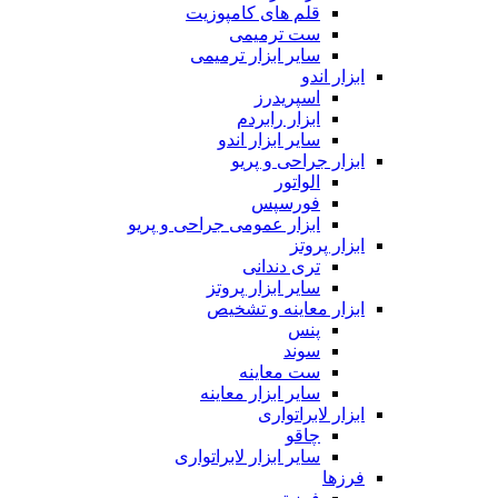
قلم های کامپوزیت
ست ترمیمی
سایر ابزار ترمیمی
ابزار اندو
اسپریدرز
ابزار رابردم
سایر ابزار اندو
ابزار جراحی و پریو
الواتور
فورسپس
ابزار عمومی جراحی و پریو
ابزار پروتز
تری دندانی
سایر ابزار پروتز
ابزار معاینه و تشخیص
پنس
سوند
ست معاینه
سایر ابزار معاینه
ابزار لابراتواری
چاقو
سایر ابزار لابراتواری
فرزها