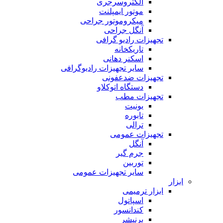
الکتروسرجری
موتور ایمپلنت
میکروموتور جراحی
آنگل جراحی
تجهیزات رادیو گرافی
تاریکخانه
اسکنر دهانی
سایر تجهیزات رادیوگرافی
تجهیزات ضدعفونی
دستگاه اتوکلاو
تجهیزات مطب
یونیت
تابوره
ترالی
تجهیزات عمومی
آنگل
جرم گیر
توربین
سایر تجهیزات عمومی
ابزار
ابزار ترمیمی
اسپاتول
کندانسور
برنیشر