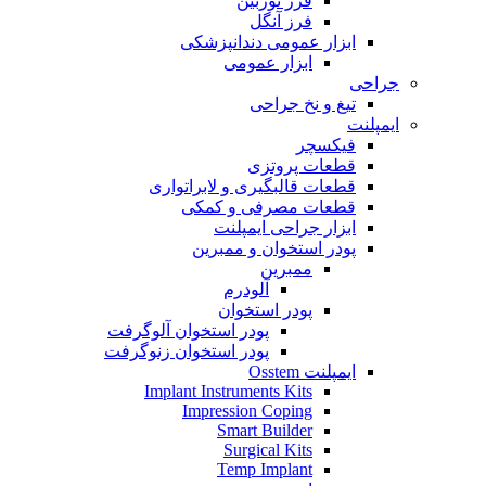
فرز توربین
فرز آنگل
ابزار عمومی دندانپزشکی
ابزار عمومی
جراحی
تیغ و نخ جراحی
ایمپلنت
فیکسچر
قطعات پروتزی
قطعات قالبگیری و لابراتواری
قطعات مصرفی و کمکی
ابزار جراحی ایمپلنت
پودر استخوان و ممبرین
ممبرین
آلودرم
پودر استخوان
پودر استخوان آلوگرفت
پودر استخوان زنوگرفت
ایمپلنت Osstem
Implant Instruments Kits
Impression Coping
Smart Builder
Surgical Kits
Temp Implant