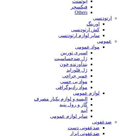
ابوتمنت
فیکسچر
Others
ارتودنسی
اورینگ
کش ارتودنسی
سایر لوازم ارتودنسی
عمومی
مواد عمومی
اسپری توربین
ژل ضدحساسیت
بندآورنده خون
ژل فلوراید
خمیر جراحی
مواد بی حسی
مواد رادیوگرافی
لوازم عمومی
البسه و لوازم یکبار مصرف
گاز و رول پنبه
آینه
سایر لوازم عمومی
ضدعفونی
ضدعفونی دست
ضدعفونی ابزار