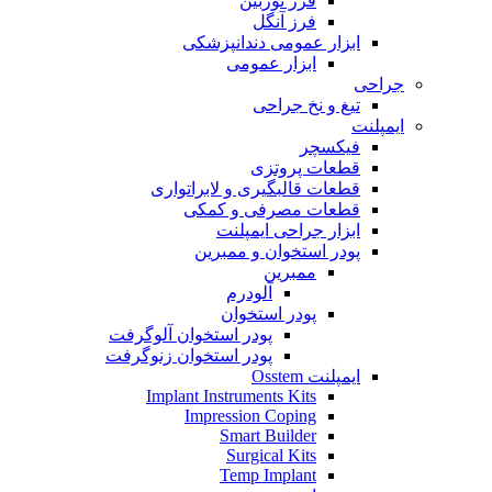
فرز توربین
فرز آنگل
ابزار عمومی دندانپزشکی
ابزار عمومی
جراحی
تیغ و نخ جراحی
ایمپلنت
فیکسچر
قطعات پروتزی
قطعات قالبگیری و لابراتواری
قطعات مصرفی و کمکی
ابزار جراحی ایمپلنت
پودر استخوان و ممبرین
ممبرین
آلودرم
پودر استخوان
پودر استخوان آلوگرفت
پودر استخوان زنوگرفت
ایمپلنت Osstem
Implant Instruments Kits
Impression Coping
Smart Builder
Surgical Kits
Temp Implant