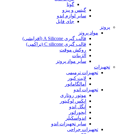
گوتا
گیتس و پیزو
سایر لوازم اندو
جای فایل
پروتز
مواد پروتز
قالب گیری A Silicone (افزایشی)
قالب گیری C silicone (تراکمی)
روکش موقت
آلژینات
سایر مواد پروتز
تجهیزات
تجهیزات ترمیمی
لایت کیور
آمالگاماتور
تجهیزات اندو
موتور روتاری
اپکس لوکیتور
آنگل اندو
آبچوراتور
اندواسکیلر
سایر تجهیزات اندو
تجهیزات جراحی