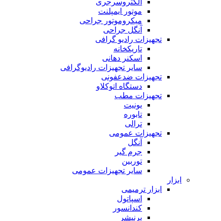
الکتروسرجری
موتور ایمپلنت
میکروموتور جراحی
آنگل جراحی
تجهیزات رادیو گرافی
تاریکخانه
اسکنر دهانی
سایر تجهیزات رادیوگرافی
تجهیزات ضدعفونی
دستگاه اتوکلاو
تجهیزات مطب
یونیت
تابوره
ترالی
تجهیزات عمومی
آنگل
جرم گیر
توربین
سایر تجهیزات عمومی
ابزار
ابزار ترمیمی
اسپاتول
کندانسور
برنیشر