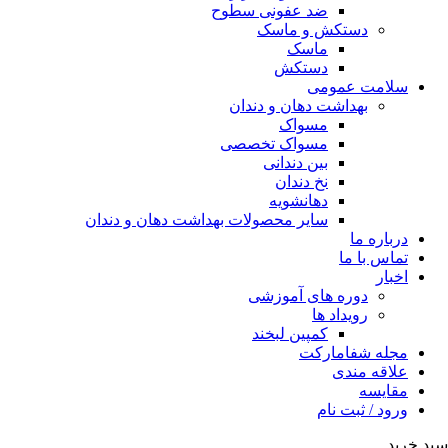
ضد عفونی سطوح
دستکش و ماسک
ماسک
دستکش
سلامت عمومی
بهداشت دهان و دندان
مسواک
مسواک تخصصی
بین دندانی
نخ دندان
دهانشویه
سایر محصولات بهداشت دهان و دندان
درباره ما
تماس با ما
اخبار
دوره های آموزشی
رویداد ها
کمپین لبخند
مجله شفامارکت
علاقه مندی
مقایسه
ورود / ثبت نام
سبد خرید