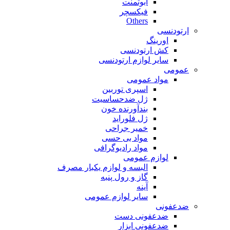
ابوتمنت
فیکسچر
Others
ارتودنسی
اورینگ
کش ارتودنسی
سایر لوازم ارتودنسی
عمومی
مواد عمومی
اسپری توربین
ژل ضدحساسیت
بندآورنده خون
ژل فلوراید
خمیر جراحی
مواد بی حسی
مواد رادیوگرافی
لوازم عمومی
البسه و لوازم یکبار مصرف
گاز و رول پنبه
آینه
سایر لوازم عمومی
ضدعفونی
ضدعفونی دست
ضدعفونی ابزار