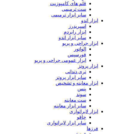
قلم های کامپوزیت
ست ترمیمی
سایر ابزار ترمیمی
ابزار اندو
اسپریدرز
ابزار رابردم
سایر ابزار اندو
ابزار جراحی و پریو
الواتور
فورسپس
ابزار عمومی جراحی و پریو
ابزار پروتز
تری دندانی
سایر ابزار پروتز
ابزار معاینه و تشخیص
پنس
سوند
ست معاینه
سایر ابزار معاینه
ابزار لابراتواری
چاقو
سایر ابزار لابراتواری
فرزها