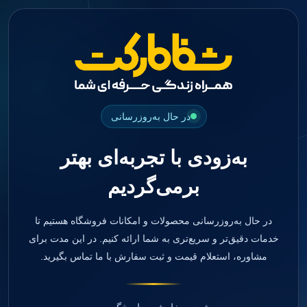
جستجو
منو
دسته بندی ها
فیکسچر
ابوتمنت
Impression Coping
Smart Builder
در حال به‌روزرسانی
kits
Others
به‌زودی با تجربه‌ای بهتر
صفحه اصلی
دندانپزشکی
برمی‌گردیم
ترمیمی و زیبایی
مواد ترمیمی
آمالگام
کامپوزیت
در حال به‌روزرسانی محصولات و امکانات فروشگاه هستیم تا
کامپوزیت فلو
خدمات دقیق‌تر و سریع‌تری به شما ارائه کنیم. در این مدت برای
اسید اچ
مشاوره، استعلام قیمت و ثبت سفارش با ما تماس بگیرید.
باندینگ
بیس و لاینر
بلیچینگ
انواع سمان و گلاس آینومر