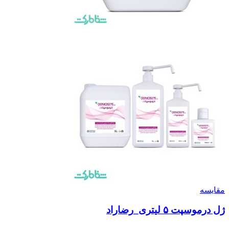
مقایسه
ژل درموسپت ۵ لیتری_رضاراد