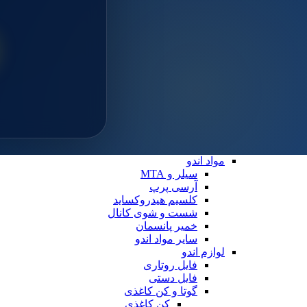
سایلن
مواد ترمیمی عمومی
خمیر پالیش
لوازم ترمیمی
دیسک پرداخت
دهان بازکن
فایبرپست
سایر لوازم ترمیمی
نوار ماتریس
کاپ و مولت پرداخت
نوار پرداخت
اندو
مواد اندو
سیلر و MTA
آرسی پرپ
کلسیم هیدروکساید
شست و شوی کانال
خمیر پانسمان
سایر مواد اندو
لوازم اندو
فایل روتاری
فایل دستی
گوتا و کن کاغذی
کن کاغذی