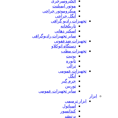
الکتروسرجری
موتور ایمپلنت
میکروموتور جراحی
آنگل جراحی
تجهیزات رادیو گرافی
تاریکخانه
اسکنر دهانی
سایر تجهیزات رادیوگرافی
تجهیزات ضدعفونی
دستگاه اتوکلاو
تجهیزات مطب
یونیت
تابوره
ترالی
تجهیزات عمومی
آنگل
جرم گیر
توربین
سایر تجهیزات عمومی
ابزار
ابزار ترمیمی
اسپاتول
کندانسور
برنیشر