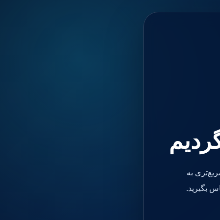
گردیم
یع‌تری به
س بگیرید.