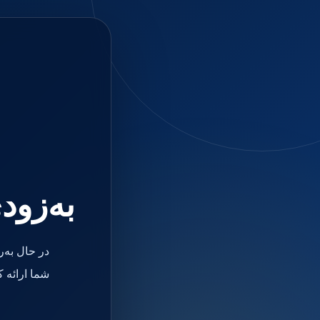
جستجو
منو
دسته بندی ها
فیکسچر
ابوتمنت
Impression Coping
Smart Builder
kits
Others
صفحه اصلی
دندانپزشکی
ترمیمی و زیبایی
به‌زود
مواد ترمیمی
آمالگام
کامپوزیت
کامپوزیت فلو
در حال به‌
اسید اچ
باندینگ
شما ارائه 
بیس و لاینر
بلیچینگ
انواع سمان و گلاس آینومر