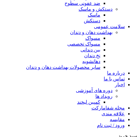
ضد عفونی سطوح
دستکش و ماسک
ماسک
دستکش
سلامت عمومی
بهداشت دهان و دندان
مسواک
مسواک تخصصی
بین دندانی
نخ دندان
دهانشویه
سایر محصولات بهداشت دهان و دندان
درباره ما
تماس با ما
اخبار
دوره های آموزشی
رویداد ها
کمپین لبخند
مجله شفامارکت
علاقه مندی
مقایسه
ورود / ثبت نام
سبد خرید