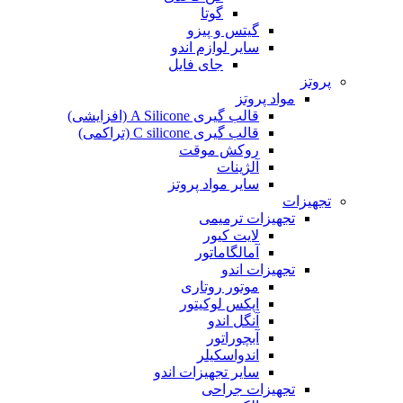
گوتا
گیتس و پیزو
سایر لوازم اندو
جای فایل
پروتز
مواد پروتز
قالب گیری A Silicone (افزایشی)
قالب گیری C silicone (تراکمی)
روکش موقت
آلژینات
سایر مواد پروتز
تجهیزات
تجهیزات ترمیمی
لایت کیور
آمالگاماتور
تجهیزات اندو
موتور روتاری
اپکس لوکیتور
آنگل اندو
آبچوراتور
اندواسکیلر
سایر تجهیزات اندو
تجهیزات جراحی