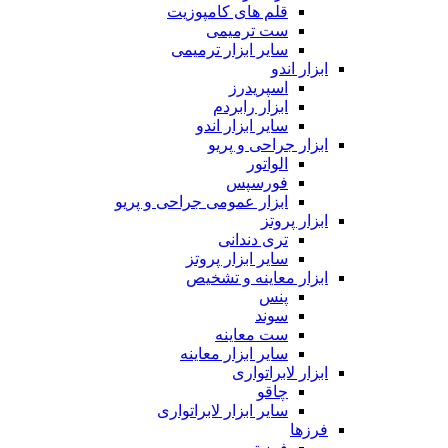
قلم های کامپوزیت
ست ترمیمی
سایر ابزار ترمیمی
ابزار اندو
اسپریدرز
ابزار رابردم
سایر ابزار اندو
ابزار جراحی و پریو
الواتور
فورسپس
ابزار عمومی جراحی و پریو
ابزار پروتز
تری دندانی
سایر ابزار پروتز
ابزار معاینه و تشخیص
پنس
سوند
ست معاینه
سایر ابزار معاینه
ابزار لابراتواری
چاقو
سایر ابزار لابراتواری
فرزها