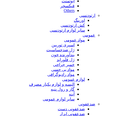
ابوتمنت
فیکسچر
Others
ارتودنسی
اورینگ
کش ارتودنسی
سایر لوازم ارتودنسی
عمومی
مواد عمومی
اسپری توربین
ژل ضدحساسیت
بندآورنده خون
ژل فلوراید
خمیر جراحی
مواد بی حسی
مواد رادیوگرافی
لوازم عمومی
البسه و لوازم یکبار مصرف
گاز و رول پنبه
آینه
سایر لوازم عمومی
ضدعفونی
ضدعفونی دست
ضدعفونی ابزار