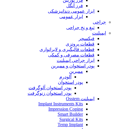
فرز توربین
فرز آنگل
ابزار عمومی دندانپزشکی
ابزار عمومی
جراحی
تیغ و نخ جراحی
ایمپلنت
فیکسچر
قطعات پروتزی
قطعات قالبگیری و لابراتواری
قطعات مصرفی و کمکی
ابزار جراحی ایمپلنت
پودر استخوان و ممبرین
ممبرین
آلودرم
پودر استخوان
پودر استخوان آلوگرفت
پودر استخوان زنوگرفت
ایمپلنت Osstem
Implant Instruments Kits
Impression Coping
Smart Builder
Surgical Kits
Temp Implant