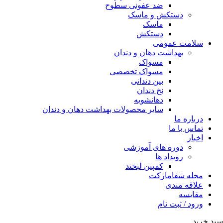
ضد عفونی سطوح
دستکش و ماسک
ماسک
دستکش
سلامت عمومی
بهداشت دهان و دندان
مسواک
مسواک تخصصی
بین دندانی
نخ دندان
دهانشویه
سایر محصولات بهداشت دهان و دندان
درباره ما
تماس با ما
اخبار
دوره های آموزشی
رویداد ها
کمپین لبخند
مجله شفامارکت
علاقه مندی
مقایسه
ورود / ثبت نام
سبد خرید