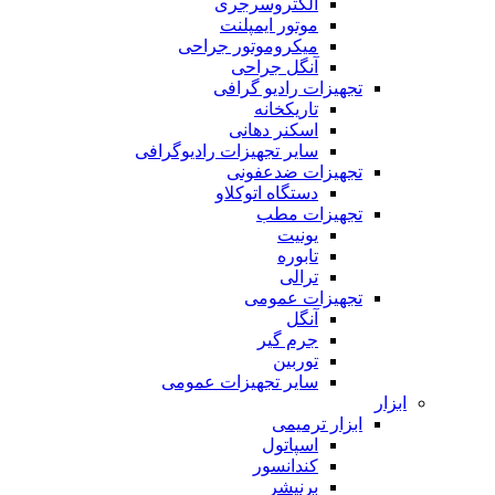
الکتروسرجری
موتور ایمپلنت
میکروموتور جراحی
آنگل جراحی
تجهیزات رادیو گرافی
تاریکخانه
اسکنر دهانی
سایر تجهیزات رادیوگرافی
تجهیزات ضدعفونی
دستگاه اتوکلاو
تجهیزات مطب
یونیت
تابوره
ترالی
تجهیزات عمومی
آنگل
جرم گیر
توربین
سایر تجهیزات عمومی
ابزار
ابزار ترمیمی
اسپاتول
کندانسور
برنیشر