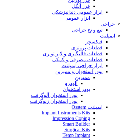
فرز توربین
فرز آنگل
ابزار عمومی دندانپزشکی
ابزار عمومی
جراحی
تیغ و نخ جراحی
ایمپلنت
فیکسچر
قطعات پروتزی
قطعات قالبگیری و لابراتواری
قطعات مصرفی و کمکی
ابزار جراحی ایمپلنت
پودر استخوان و ممبرین
ممبرین
آلودرم
پودر استخوان
پودر استخوان آلوگرفت
پودر استخوان زنوگرفت
ایمپلنت Osstem
Implant Instruments Kits
Impression Coping
Smart Builder
Surgical Kits
Temp Implant