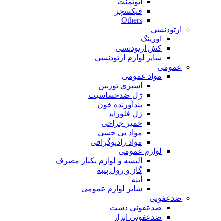
ابوتمنت
فیکسچر
Others
ارتودنسی
اورینگ
کش ارتودنسی
سایر لوازم ارتودنسی
عمومی
مواد عمومی
اسپری توربین
ژل ضدحساسیت
بندآورنده خون
ژل فلوراید
خمیر جراحی
مواد بی حسی
مواد رادیوگرافی
لوازم عمومی
البسه و لوازم یکبار مصرف
گاز و رول پنبه
آینه
سایر لوازم عمومی
ضدعفونی
ضدعفونی دست
ضدعفونی ابزار