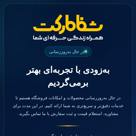
جستجو
منو
دسته بندی ها
فیکسچر
ابوتمنت
Impression Coping
Smart Builder
در حال به‌روزرسانی
kits
Others
به‌زودی با تجربه‌ای بهتر
صفحه اصلی
دندانپزشکی
برمی‌گردیم
ترمیمی و زیبایی
مواد ترمیمی
آمالگام
کامپوزیت
در حال به‌روزرسانی محصولات و امکانات فروشگاه هستیم تا
کامپوزیت فلو
خدمات دقیق‌تر و سریع‌تری به شما ارائه کنیم. در این مدت برای
اسید اچ
مشاوره، استعلام قیمت و ثبت سفارش با ما تماس بگیرید.
باندینگ
بیس و لاینر
بلیچینگ
انواع سمان و گلاس آینومر