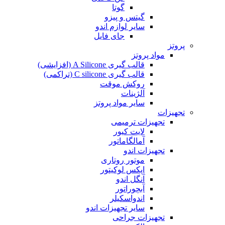
گوتا
گیتس و پیزو
سایر لوازم اندو
جای فایل
پروتز
مواد پروتز
قالب گیری A Silicone (افزایشی)
قالب گیری C silicone (تراکمی)
روکش موقت
آلژینات
سایر مواد پروتز
تجهیزات
تجهیزات ترمیمی
لایت کیور
آمالگاماتور
تجهیزات اندو
موتور روتاری
اپکس لوکیتور
آنگل اندو
آبچوراتور
اندواسکیلر
سایر تجهیزات اندو
تجهیزات جراحی