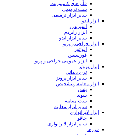
قلم های کامپوزیت
ست ترمیمی
سایر ابزار ترمیمی
ابزار اندو
اسپریدرز
ابزار رابردم
سایر ابزار اندو
ابزار جراحی و پریو
الواتور
فورسپس
ابزار عمومی جراحی و پریو
ابزار پروتز
تری دندانی
سایر ابزار پروتز
ابزار معاینه و تشخیص
پنس
سوند
ست معاینه
سایر ابزار معاینه
ابزار لابراتواری
چاقو
سایر ابزار لابراتواری
فرزها