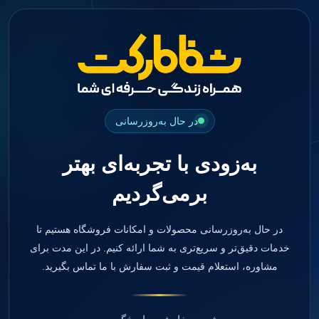
جستجو
منو
دسته بندی ها
فیکسچر
ابوتمنت
Impression Coping
Smart Builder
در حال به‌روزرسانی
kits
Others
به‌زودی با تجربه‌ای بهتر
صفحه اصلی
دندانپزشکی
برمی‌گردیم
ترمیمی و زیبایی
مواد ترمیمی
آمالگام
کامپوزیت
در حال به‌روزرسانی محصولات و امکانات فروشگاه هستیم تا
کامپوزیت فلو
خدمات دقیق‌تر و سریع‌تری به شما ارائه کنیم. در این مدت برای
اسید اچ
مشاوره، استعلام قیمت و ثبت سفارش با ما تماس بگیرید.
باندینگ
بیس و لاینر
بلیچینگ
انواع سمان و گلاس آینومر