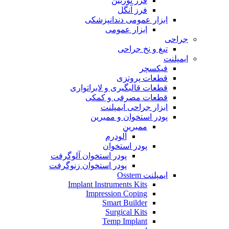
فرز توربین
فرز آنگل
ابزار عمومی دندانپزشکی
ابزار عمومی
جراحی
تیغ و نخ جراحی
ایمپلنت
فیکسچر
قطعات پروتزی
قطعات قالبگیری و لابراتواری
قطعات مصرفی و کمکی
ابزار جراحی ایمپلنت
پودر استخوان و ممبرین
ممبرین
آلودرم
پودر استخوان
پودر استخوان آلوگرفت
پودر استخوان زنوگرفت
ایمپلنت Osstem
Implant Instruments Kits
Impression Coping
Smart Builder
Surgical Kits
Temp Implant