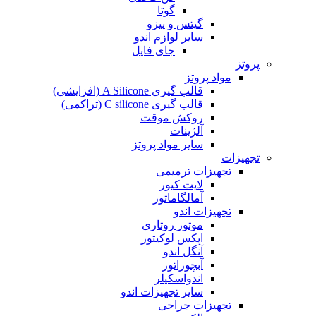
گوتا
گیتس و پیزو
سایر لوازم اندو
جای فایل
پروتز
مواد پروتز
قالب گیری A Silicone (افزایشی)
قالب گیری C silicone (تراکمی)
روکش موقت
آلژینات
سایر مواد پروتز
تجهیزات
تجهیزات ترمیمی
لایت کیور
آمالگاماتور
تجهیزات اندو
موتور روتاری
اپکس لوکیتور
آنگل اندو
آبچوراتور
اندواسکیلر
سایر تجهیزات اندو
تجهیزات جراحی