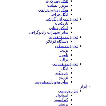
الکتروسرجری
موتور ایمپلنت
میکروموتور جراحی
آنگل جراحی
تجهیزات رادیو گرافی
تاریکخانه
اسکنر دهانی
سایر تجهیزات رادیوگرافی
تجهیزات ضدعفونی
دستگاه اتوکلاو
تجهیزات مطب
یونیت
تابوره
ترالی
تجهیزات عمومی
آنگل
جرم گیر
توربین
سایر تجهیزات عمومی
ابزار
ابزار ترمیمی
اسپاتول
کندانسور
برنیشر