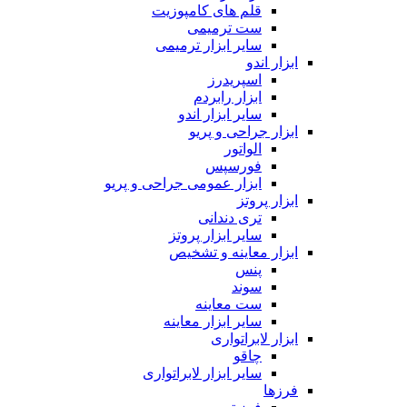
قلم های کامپوزیت
ست ترمیمی
سایر ابزار ترمیمی
ابزار اندو
اسپریدرز
ابزار رابردم
سایر ابزار اندو
ابزار جراحی و پریو
الواتور
فورسپس
ابزار عمومی جراحی و پریو
ابزار پروتز
تری دندانی
سایر ابزار پروتز
ابزار معاینه و تشخیص
پنس
سوند
ست معاینه
سایر ابزار معاینه
ابزار لابراتواری
چاقو
سایر ابزار لابراتواری
فرزها