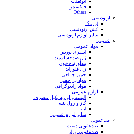
ابوتمنت
فیکسچر
Others
ارتودنسی
اورینگ
کش ارتودنسی
سایر لوازم ارتودنسی
عمومی
مواد عمومی
اسپری توربین
ژل ضدحساسیت
بندآورنده خون
ژل فلوراید
خمیر جراحی
مواد بی حسی
مواد رادیوگرافی
لوازم عمومی
البسه و لوازم یکبار مصرف
گاز و رول پنبه
آینه
سایر لوازم عمومی
ضدعفونی
ضدعفونی دست
ضدعفونی ابزار