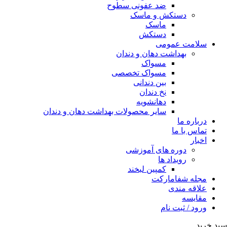
ضد عفونی سطوح
دستکش و ماسک
ماسک
دستکش
سلامت عمومی
بهداشت دهان و دندان
مسواک
مسواک تخصصی
بین دندانی
نخ دندان
دهانشویه
سایر محصولات بهداشت دهان و دندان
درباره ما
تماس با ما
اخبار
دوره های آموزشی
رویداد ها
کمپین لبخند
مجله شفامارکت
علاقه مندی
مقایسه
ورود / ثبت نام
سبد خرید