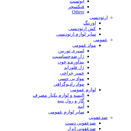
ابوتمنت
فیکسچر
Others
ارتودنسی
اورینگ
کش ارتودنسی
سایر لوازم ارتودنسی
عمومی
مواد عمومی
اسپری توربین
ژل ضدحساسیت
بندآورنده خون
ژل فلوراید
خمیر جراحی
مواد بی حسی
مواد رادیوگرافی
لوازم عمومی
البسه و لوازم یکبار مصرف
گاز و رول پنبه
آینه
سایر لوازم عمومی
ضدعفونی
ضدعفونی دست
ضدعفونی ابزار