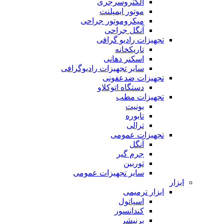
الکتروسرجری
موتور ایمپلنت
میکروموتور جراحی
آنگل جراحی
تجهیزات رادیو گرافی
تاریکخانه
اسکنر دهانی
سایر تجهیزات رادیوگرافی
تجهیزات ضدعفونی
دستگاه اتوکلاو
تجهیزات مطب
یونیت
تابوره
ترالی
تجهیزات عمومی
آنگل
جرم گیر
توربین
سایر تجهیزات عمومی
ابزار
ابزار ترمیمی
اسپاتول
کندانسور
برنیشر