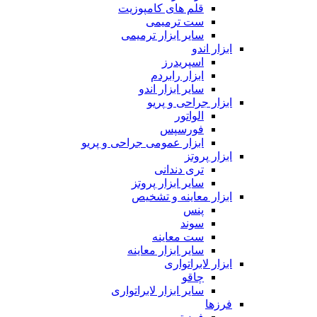
قلم های کامپوزیت
ست ترمیمی
سایر ابزار ترمیمی
ابزار اندو
اسپریدرز
ابزار رابردم
سایر ابزار اندو
ابزار جراحی و پریو
الواتور
فورسپس
ابزار عمومی جراحی و پریو
ابزار پروتز
تری دندانی
سایر ابزار پروتز
ابزار معاینه و تشخیص
پنس
سوند
ست معاینه
سایر ابزار معاینه
ابزار لابراتواری
چاقو
سایر ابزار لابراتواری
فرزها