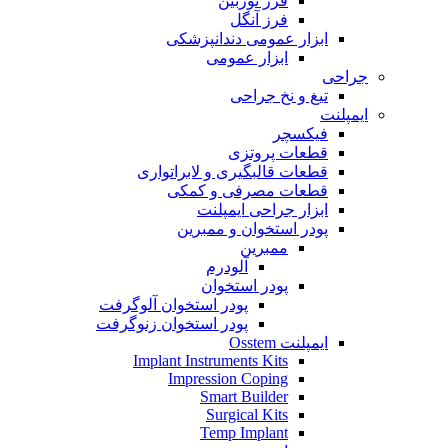
فرز توربین
فرز آنگل
ابزار عمومی دندانپزشکی
ابزار عمومی
جراحی
تیغ و نخ جراحی
ایمپلنت
فیکسچر
قطعات پروتزی
قطعات قالبگیری و لابراتواری
قطعات مصرفی و کمکی
ابزار جراحی ایمپلنت
پودر استخوان و ممبرین
ممبرین
آلودرم
پودر استخوان
پودر استخوان آلوگرفت
پودر استخوان زنوگرفت
ایمپلنت Osstem
Implant Instruments Kits
Impression Coping
Smart Builder
Surgical Kits
Temp Implant