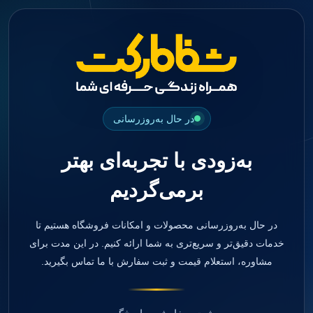
جستجو
منو
دسته بندی ها
فیکسچر
ابوتمنت
Impression Coping
Smart Builder
در حال به‌روزرسانی
kits
Others
به‌زودی با تجربه‌ای بهتر
صفحه اصلی
دندانپزشکی
برمی‌گردیم
ترمیمی و زیبایی
مواد ترمیمی
آمالگام
کامپوزیت
در حال به‌روزرسانی محصولات و امکانات فروشگاه هستیم تا
کامپوزیت فلو
خدمات دقیق‌تر و سریع‌تری به شما ارائه کنیم. در این مدت برای
اسید اچ
مشاوره، استعلام قیمت و ثبت سفارش با ما تماس بگیرید.
باندینگ
بیس و لاینر
بلیچینگ
انواع سمان و گلاس آینومر