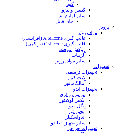
گوتا
گیتس و پیزو
سایر لوازم اندو
جای فایل
پروتز
مواد پروتز
قالب گیری A Silicone (افزایشی)
قالب گیری C silicone (تراکمی)
روکش موقت
آلژینات
سایر مواد پروتز
تجهیزات
تجهیزات ترمیمی
لایت کیور
آمالگاماتور
تجهیزات اندو
موتور روتاری
اپکس لوکیتور
آنگل اندو
آبچوراتور
اندواسکیلر
سایر تجهیزات اندو
تجهیزات جراحی