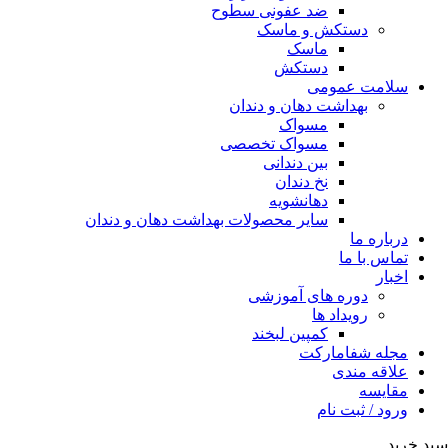
ضد عفونی سطوح
دستکش و ماسک
ماسک
دستکش
سلامت عمومی
بهداشت دهان و دندان
مسواک
مسواک تخصصی
بین دندانی
نخ دندان
دهانشویه
سایر محصولات بهداشت دهان و دندان
درباره ما
تماس با ما
اخبار
دوره های آموزشی
رویداد ها
کمپین لبخند
مجله شفامارکت
علاقه مندی
مقایسه
ورود / ثبت نام
سبد خرید